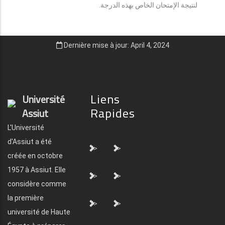
لنتيجة الإمتحان الخاص بهذه الدرجة.
Dernière mise à jour: April 4, 2024
Liens
Université
Rapides
Assiut
L'Université
d'Assiut a été
">
">
créée en octobre
1957 à Assiut. Elle
">
">
considère comme
la première
">
">
université de Haute