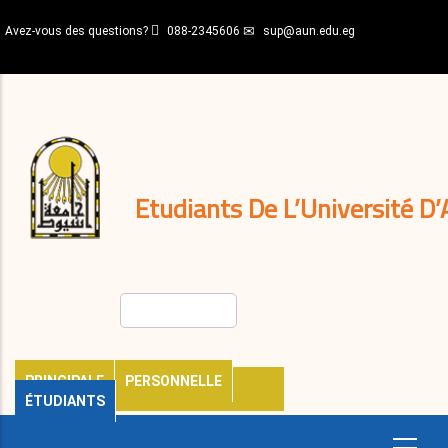
Aller
Avez-vous des questions?
088-2345606
sup@aun.edu.eg
au
contenu
N-
principal
Home
Règlements
&
décisions
Expatriés
Journal
Etudiants De L’Université D’
Rechercher
PRINCIPALE
PERSONNELLE
ÉTUDIANTS