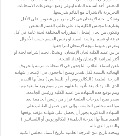
المختص أحد أساتذة المادة ليتولى وضع موضوعات الامتحانات
التحريرية بالاشتراك مع القائم بتدريسها.
وتشكل لجنة الإمتحان في كل مقرر من عضوين على الأقل
يختارهما مجلس الكلية بناء على طلب القسم المختص.
وتتكون من لجان إمتحان المقررات المختلفة لجنة عامة في كل
فرقة او قسم برئاسة العميد او رئيس القسم حسب الأحوال
وتعرض عليهما نتيجة الإمتحان لمراجعتها.
يرأس عميد الكلية لجان الإمتحان، ويشكل تحت إشرافه لجنة او
أكثر لمراقبة الإمتحان وإعداد النتيجة.
تلعن اسماء الطلاب الناجحين فى الامتحانات مرتبة بالحروف
الهجائيه بالنسبة لكل تقدير ويمنح الناجحون في الإمتحان شهادة
الدرجة العلمية ( البكالوريوس أو الليسانس ) مبيناً بها التقدير
الذي ناله وذلك بعد تأدية ما عليهم من رسوم ورد ما بعهدتهم،
ويتم توقيع هذه الشهادة من عميد الكلية ورئيس الجامعة.
يصدر بمنح الدرجات العلمية قرار من رئيس الجامعة بعد
موافقة مجلس الجامعة، وإلى حين حصول الطالب على
الشهادة المذكورة يجوز أن يحصل على شهادة مؤقتة يوقعها
العميد مبيناً بها الدرجة العلمية ( البكالوريوس أو الليسانس )
والتقدير الذي ناله.
ويتحدد تاريخ منح الدرجة العلمية بتاريخ اعتماد مجلس الكلية