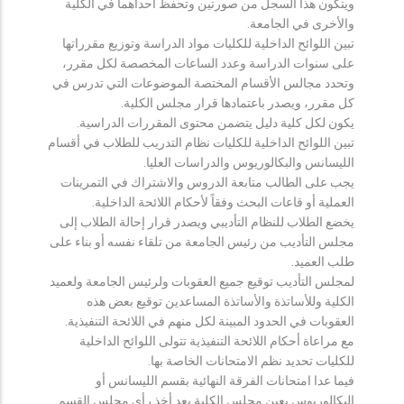
ويتكون هذا السجل من صورتين وتحفظ احداهما في الكلية
والأخرى في الجامعة.
تبين اللوائح الداخلية للكليات مواد الدراسة وتوزيع مقرراتها
على سنوات الدراسة وعدد الساعات المخصصة لكل مقرر،
وتحدد مجالس الأقسام المختصة الموضوعات التي تدرس في
كل مقرر، ويصدر باعتمادها قرار مجلس الكلية.
يكون لكل كلية دليل يتضمن محتوى المقررات الدراسية.
تبين اللوائح الداخلية للكليات نظام التدريب للطلاب في أقسام
الليسانس والبكالوريوس والدراسات العليا.
يجب على الطالب متابعة الدروس والاشتراك في التمرينات
العملية أو قاعات البحث وفقاً لأحكام اللائحة الداخلية.
يخضع الطلاب للنظام التأديبي ويصدر قرار إحالة الطلاب إلى
مجلس التأديب من رئيس الجامعة من تلقاء نفسه أو بناء على
طلب العميد.
لمجلس التأديب توقيع جميع العقوبات ولرئيس الجامعة ولعميد
الكلية وللأساتذة والأساتذة المساعدين توقيع بعض هذه
العقوبات في الحدود المبينة لكل منهم في اللائحة التنفيذية.
مع مراعاة أحكام اللائحة التنفيذية تتولى اللوائح الداخلية
للكليات تحديد نظم الامتحانات الخاصة بها.
فيما عدا امتحانات الفرقة النهائية بقسم الليسانس أو
البكالوريوس يعين مجلس الكلية بعد أخذ رأي مجلس القسم