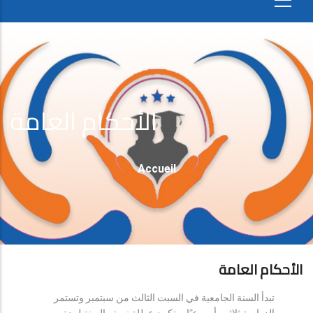
الأحكام العامة
Fil
Accueil
D'Ariane
الأحكام العامة
تبدأ السنة الجامعية في السبت الثالث من سبتمبر وتستمر
الدراسة ثلاثين أسبوعيًا، وتكون عطلة نصف السنة لمدة