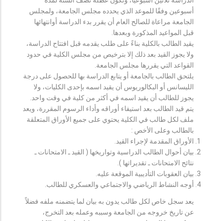
أسبوعين وفقًا للموعد الذي يحدده مجلس الجامعة، ولمجلس
الجامعة مراعاة للصالح العام أن يقرر بدء الدراسة أوانتهائها
قبل المواعيد المذكورة وبعدها.
يقيد الطالب بالكلية بناءً على طلب يقدمه قبل افتتاح الدراسة،
ولا يجوز القيد بعد ذلك إلا بترخيص من مجلس الكلية في حدود
القواعد التي يقررها مجلس الجامعة.
يلتحق الطالب بالجامعة أو يتابع الدراسة بها للحصول على درجة
الليسانس أو البكالوريوس أن يقيد اسمه بإحدى الكليات، ولا
يجوز للطالب أن يقيد اسمه في أكثر من كلية في وقت واحد.
يتم قيد الطالب بعد استيفاء أوراقه وأداء الرسوم المقررة، ويعد
ملف لكل طالب في الكلية يحتوي على جميع الأوراق المتعلقة
بالطالب وعلى الأخص :
الأوراق المقدمة لإجراء القيد.
بيان أحوال الطالب الدراسية وتواريخها ( القيد ـ الامتحانات ـ
نتائح الامتحانات ـ تقديراتها ).
بيان العقوبات التأديبية الموقعة عليه.
أوجه النشاط الرياضي والاجتماعي والعسكري للطالب.
يعد سجل خاص لكل طالب يدون به بيان لما يتضمنه ملفه فضلاً
عن تاريخ خروجه من الجامعة وسببه وعمله بعد التخرج،