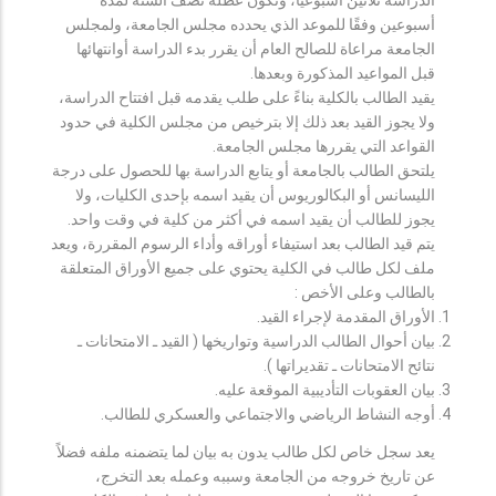
أسبوعين وفقًا للموعد الذي يحدده مجلس الجامعة، ولمجلس
الجامعة مراعاة للصالح العام أن يقرر بدء الدراسة أوانتهائها
قبل المواعيد المذكورة وبعدها.
يقيد الطالب بالكلية بناءً على طلب يقدمه قبل افتتاح الدراسة،
ولا يجوز القيد بعد ذلك إلا بترخيص من مجلس الكلية في حدود
القواعد التي يقررها مجلس الجامعة.
يلتحق الطالب بالجامعة أو يتابع الدراسة بها للحصول على درجة
الليسانس أو البكالوريوس أن يقيد اسمه بإحدى الكليات، ولا
يجوز للطالب أن يقيد اسمه في أكثر من كلية في وقت واحد.
يتم قيد الطالب بعد استيفاء أوراقه وأداء الرسوم المقررة، ويعد
ملف لكل طالب في الكلية يحتوي على جميع الأوراق المتعلقة
بالطالب وعلى الأخص :
الأوراق المقدمة لإجراء القيد.
بيان أحوال الطالب الدراسية وتواريخها ( القيد ـ الامتحانات ـ
نتائح الامتحانات ـ تقديراتها ).
بيان العقوبات التأديبية الموقعة عليه.
أوجه النشاط الرياضي والاجتماعي والعسكري للطالب.
يعد سجل خاص لكل طالب يدون به بيان لما يتضمنه ملفه فضلاً
عن تاريخ خروجه من الجامعة وسببه وعمله بعد التخرج،