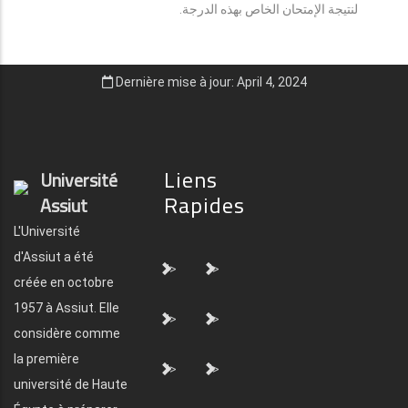
لنتيجة الإمتحان الخاص بهذه الدرجة.
Dernière mise à jour: April 4, 2024
Liens
Université
Rapides
Assiut
L'Université
d'Assiut a été
">
">
créée en octobre
1957 à Assiut. Elle
">
">
considère comme
la première
">
">
université de Haute