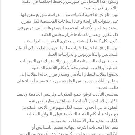
ويتكون هذا السجل من صورتين وتحفظ احداهما في الكلية
والأخرى في الجامعة.
تبين اللوائح الداخلية للكليات مواد الدراسة وتوزيع مقرراتها
على سنوات الدراسة وعدد الساعات المخصصة لكل مقرر،
وتحدد مجالس الأقسام المختصة الموضوعات التي تدرس في
كل مقرر، ويصدر باعتمادها قرار مجلس الكلية.
يكون لكل كلية دليل يتضمن محتوى المقررات الدراسية.
تبين اللوائح الداخلية للكليات نظام التدريب للطلاب في أقسام
الليسانس والبكالوريوس والدراسات العليا.
يجب على الطالب متابعة الدروس والاشتراك في التمرينات
العملية أو قاعات البحث وفقاً لأحكام اللائحة الداخلية.
يخضع الطلاب للنظام التأديبي ويصدر قرار إحالة الطلاب إلى
مجلس التأديب من رئيس الجامعة من تلقاء نفسه أو بناء على
طلب العميد.
لمجلس التأديب توقيع جميع العقوبات ولرئيس الجامعة ولعميد
الكلية وللأساتذة والأساتذة المساعدين توقيع بعض هذه
العقوبات في الحدود المبينة لكل منهم في اللائحة التنفيذية.
مع مراعاة أحكام اللائحة التنفيذية تتولى اللوائح الداخلية
للكليات تحديد نظم الامتحانات الخاصة بها.
فيما عدا امتحانات الفرقة النهائية بقسم الليسانس أو
البكالوريوس يعين مجلس الكلية بعد أخذ رأي مجلس القسم