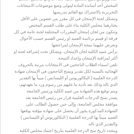
المختص أحد أساتذة المادة ليتولى وضع موضوعات الامتحانات
التحريرية بالاشتراك مع القائم بتدريسها.
وتشكل لجنة الإمتحان في كل مقرر من عضوين على الأقل
يختارهما مجلس الكلية بناء على طلب القسم المختص.
وتتكون من لجان إمتحان المقررات المختلفة لجنة عامة في كل
فرقة او قسم برئاسة العميد او رئيس القسم حسب الأحوال
وتعرض عليهما نتيجة الإمتحان لمراجعتها.
يرأس عميد الكلية لجان الإمتحان، ويشكل تحت إشرافه لجنة او
أكثر لمراقبة الإمتحان وإعداد النتيجة.
تلعن اسماء الطلاب الناجحين فى الامتحانات مرتبة بالحروف
الهجائيه بالنسبة لكل تقدير ويمنح الناجحون في الإمتحان شهادة
الدرجة العلمية ( البكالوريوس أو الليسانس ) مبيناً بها التقدير
الذي ناله وذلك بعد تأدية ما عليهم من رسوم ورد ما بعهدتهم،
ويتم توقيع هذه الشهادة من عميد الكلية ورئيس الجامعة.
يصدر بمنح الدرجات العلمية قرار من رئيس الجامعة بعد
موافقة مجلس الجامعة، وإلى حين حصول الطالب على
الشهادة المذكورة يجوز أن يحصل على شهادة مؤقتة يوقعها
العميد مبيناً بها الدرجة العلمية ( البكالوريوس أو الليسانس )
والتقدير الذي ناله.
ويتحدد تاريخ منح الدرجة العلمية بتاريخ اعتماد مجلس الكلية