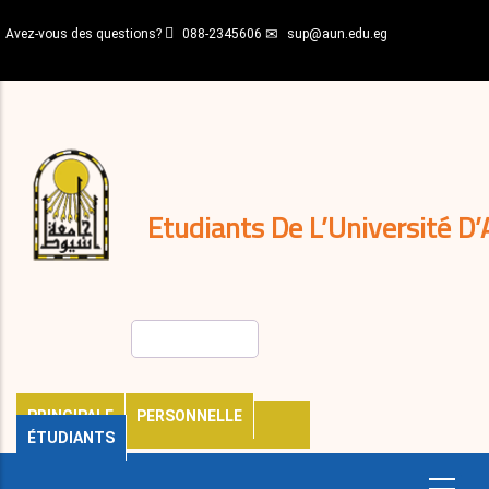
Aller
Avez-vous des questions?
088-2345606
sup@aun.edu.eg
au
contenu
N-
principal
Home
Règlements
&
décisions
Expatriés
Journal
Etudiants De L’Université D’
Rechercher
PRINCIPALE
PERSONNELLE
ÉTUDIANTS