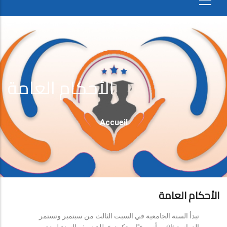
الأحكام العامة
Fil
Accueil
D'Ariane
الأحكام العامة
تبدأ السنة الجامعية في السبت الثالث من سبتمبر وتستمر
الدراسة ثلاثين أسبوعيًا، وتكون عطلة نصف السنة لمدة