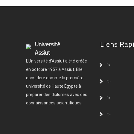
Liens Rap
Université
Assiut
L'Université d'Assiut a été créée
">
en octobre 1957 à Assiut. Elle
considère comme la première
">
université de Haute Égypte à
préparer des diplômés avec des
">
connaissances scientifiques.
">