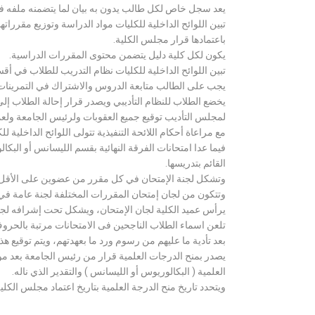
يعد سجل خاص لكل طالب يدون به بيان لما يتضمنه ملفه فض
تبين اللوائح الداخلية للكليات مواد الدراسة وتوزيع مق
باعتمادها قرار مجلس الكلية.
يكون لكل كلية دليل يتضمن محتوى المقررات الدراسية.
تبين اللوائح الداخلية للكليات نظام التدريب للطلاب في أق
يجب على الطالب متابعة الدروس والاشتراك في التمرينات الع
يخضع الطلاب للنظام التأديبي ويصدر قرار إحالة الطلاب إ
لمجلس التأديب توقيع جميع العقوبات ولرئيس الجامعة ولعميد
مع مراعاة أحكام اللائحة التنفيذية تتولى اللوائح الداخلية ل
فيما عدا امتحانات الفرقة النهائية بقسم الليسانس أو ال
القائم بتدريسها.
وتشكل لجنة الإمتحان في كل مقرر من عضوين على الأقل 
وتتكون من لجان إمتحان المقررات المختلفة لجنة عامة في
يرأس عميد الكلية لجان الإمتحان، ويشكل تحت إشرافه لجنة ا
تلعن اسماء الطلاب الناجحين فى الامتحانات مرتبة بالحروف ال
بعد تأدية ما عليهم من رسوم ورد ما بعهدتهم، ويتم توقيع ه
يصدر بمنح الدرجات العلمية قرار من رئيس الجامعة بعد مو
العلمية ( البكالوريوس أو الليسانس ) والتقدير الذي ناله.
ويتحدد تاريخ منح الدرجة العلمية بتاريخ اعتماد مجلس الكلية