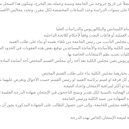
لاً عن تاريخ خروجه من الجامعة وسببه وعمله بعد التخرج، ويتكون هذا السجل م
رراتها على سنوات الدراسة وعدد الساعات المخصصة لكل مقرر، وتحدد مجالس الأ
سام الليسانس والبكالوريوس والدراسات العليا.
ملية أو قاعات البحث وفقاً لأحكام اللائحة الداخلية.
لى مجلس التأديب من رئيس الجامعة من تلقاء نفسه أو بناء على طلب العميد.
 الكلية وللأساتذة والأساتذة المساعدين توقيع بعض هذه العقوبات في الحدود المبين
لكليات تحديد نظم الامتحانات الخاصة بها.
بكالوريوس يعين مجلس الكلية بعد أخذ رأي مجلس القسم المختص أحد أساتذة المادة
يختارهما مجلس الكلية بناء على طلب القسم المختص.
 كل فرقة او قسم برئاسة العميد او رئيس القسم حسب الأحوال وتعرض عليهما نتيج
و أكثر لمراقبة الإمتحان وإعداد النتيجة.
هجائيه بالنسبة لكل تقدير ويمنح الناجحون في الإمتحان شهادة الدرجة العلمية ( الب
ذه الشهادة من عميد الكلية ورئيس الجامعة.
افقة مجلس الجامعة، وإلى حين حصول الطالب على الشهادة المذكورة يجوز أن يحصل
 لنتيجة الإمتحان الخاص بهذه الدرجة.