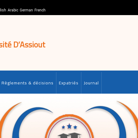
lish
Arabic
German
French
sité D’Assiout
Règlements & décisions
Expatriés
Journal