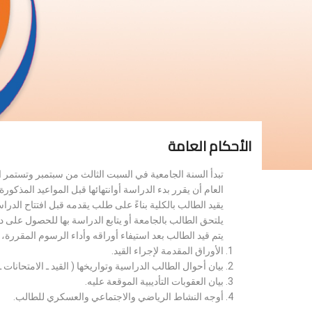
الأحكام العامة
تبدأ السنة الجامعية في السبت الثالث من سبتمبر وتستمر 
العام أن يقرر بدء الدراسة أوانتهائها قبل المواعيد المذكورة 
يقيد الطالب بالكلية بناءً على طلب يقدمه قبل افتتاح الدر
يلتحق الطالب بالجامعة أو يتابع الدراسة بها للحصول على 
يتم قيد الطالب بعد استيفاء أوراقه وأداء الرسوم المقررة
الأوراق المقدمة لإجراء القيد.
بيان أحوال الطالب الدراسية وتواريخها ( القيد ـ الامتحانات ـ ن
بيان العقوبات التأديبية الموقعة عليه.
أوجه النشاط الرياضي والاجتماعي والعسكري للطالب.