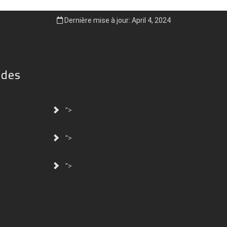
Dernière mise à jour: April 4, 2024
ides
">
">
">