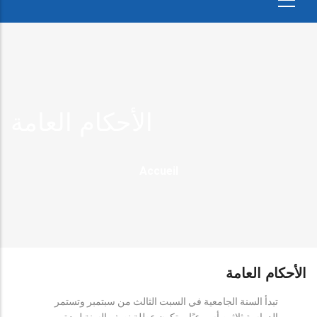
الأحكام العامة
Fil
Accueil
D'Ariane
الأحكام العامة
تبدأ السنة الجامعية في السبت الثالث من سبتمبر وتستمر
الدراسة ثلاثين أسبوعيًا، وتكون عطلة نصف السنة لمدة