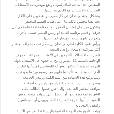
المختص أحد أساتذة المادة ليتولى وضع موضوعات الامتحانات
التحريرية بالاشتراك مع القائم بتدريسها.
وتشكل لجنة الإمتحان في كل مقرر من عضوين على الأقل
يختارهما مجلس الكلية بناء على طلب القسم المختص.
وتتكون من لجان إمتحان المقررات المختلفة لجنة عامة في كل
فرقة او قسم برئاسة العميد او رئيس القسم حسب الأحوال
وتعرض عليهما نتيجة الإمتحان لمراجعتها.
يرأس عميد الكلية لجان الإمتحان، ويشكل تحت إشرافه لجنة او
أكثر لمراقبة الإمتحان وإعداد النتيجة.
تلعن اسماء الطلاب الناجحين فى الامتحانات مرتبة بالحروف
الهجائيه بالنسبة لكل تقدير ويمنح الناجحون في الإمتحان شهادة
الدرجة العلمية ( البكالوريوس أو الليسانس ) مبيناً بها التقدير
الذي ناله وذلك بعد تأدية ما عليهم من رسوم ورد ما بعهدتهم،
ويتم توقيع هذه الشهادة من عميد الكلية ورئيس الجامعة.
يصدر بمنح الدرجات العلمية قرار من رئيس الجامعة بعد
موافقة مجلس الجامعة، وإلى حين حصول الطالب على
الشهادة المذكورة يجوز أن يحصل على شهادة مؤقتة يوقعها
العميد مبيناً بها الدرجة العلمية ( البكالوريوس أو الليسانس )
والتقدير الذي ناله.
ويتحدد تاريخ منح الدرجة العلمية بتاريخ اعتماد مجلس الكلية