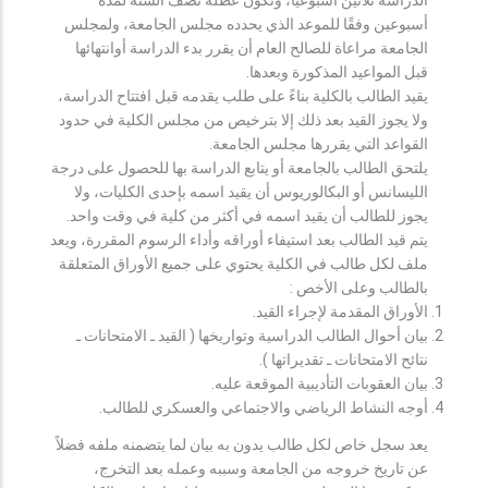
أسبوعين وفقًا للموعد الذي يحدده مجلس الجامعة، ولمجلس
الجامعة مراعاة للصالح العام أن يقرر بدء الدراسة أوانتهائها
قبل المواعيد المذكورة وبعدها.
يقيد الطالب بالكلية بناءً على طلب يقدمه قبل افتتاح الدراسة،
ولا يجوز القيد بعد ذلك إلا بترخيص من مجلس الكلية في حدود
القواعد التي يقررها مجلس الجامعة.
يلتحق الطالب بالجامعة أو يتابع الدراسة بها للحصول على درجة
الليسانس أو البكالوريوس أن يقيد اسمه بإحدى الكليات، ولا
يجوز للطالب أن يقيد اسمه في أكثر من كلية في وقت واحد.
يتم قيد الطالب بعد استيفاء أوراقه وأداء الرسوم المقررة، ويعد
ملف لكل طالب في الكلية يحتوي على جميع الأوراق المتعلقة
بالطالب وعلى الأخص :
الأوراق المقدمة لإجراء القيد.
بيان أحوال الطالب الدراسية وتواريخها ( القيد ـ الامتحانات ـ
نتائح الامتحانات ـ تقديراتها ).
بيان العقوبات التأديبية الموقعة عليه.
أوجه النشاط الرياضي والاجتماعي والعسكري للطالب.
يعد سجل خاص لكل طالب يدون به بيان لما يتضمنه ملفه فضلاً
عن تاريخ خروجه من الجامعة وسببه وعمله بعد التخرج،