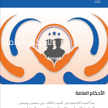
الأحكام العامة
Fil
Accueil
D'Ariane
الأحكام العامة
تبدأ السنة الجامعية في السبت الثالث من سبتمبر وتستمر
الدراسة ثلاثين أسبوعيًا، وتكون عطلة نصف السنة لمدة