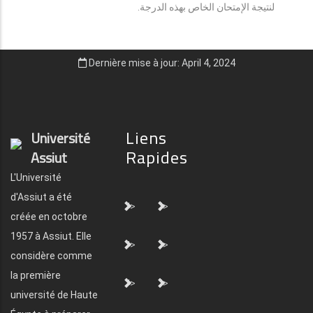
لنتيجة الإمتحان الخاص بهذه الدرجة.
Dernière mise à jour: April 4, 2024
Liens
Université
Rapides
Assiut
L'Université
d'Assiut a été
">
">
créée en octobre
1957 à Assiut. Elle
">
">
considère comme
la première
">
">
université de Haute