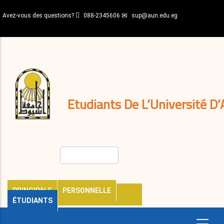
Aller
Avez-vous des questions?
088-2345606
sup@aun.edu.eg
au
contenu
N-
principal
Home
Règlements
&
décisions
Expatriés
Journal
Etudiants De L’Université D’
Rechercher
PRINCIPALE
PERSONNELLE
ÉTUDIANTS