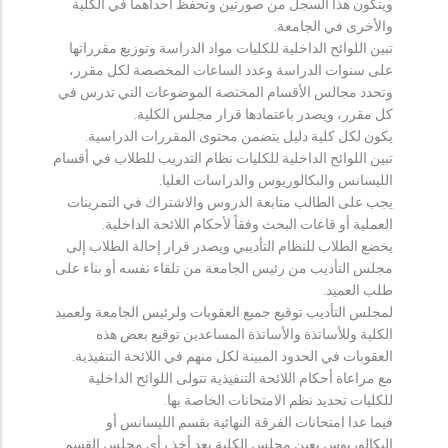
ويتكون هذا السجل من صورتين وتحفظ احداهما في الكلية
والأخرى في الجامعة.
تبين اللوائح الداخلية للكليات مواد الدراسة وتوزيع مقرراتها
على سنوات الدراسة وعدد الساعات المخصصة لكل مقرر،
وتحدد مجالس الأقسام المختصة الموضوعات التي تدرس في
كل مقرر، ويصدر باعتمادها قرار مجلس الكلية.
يكون لكل كلية دليل يتضمن محتوى المقررات الدراسية.
تبين اللوائح الداخلية للكليات نظام التدريب للطلاب في أقسام
الليسانس والبكالوريوس والدراسات العليا.
يجب على الطالب متابعة الدروس والاشتراك في التمرينات
العملية أو قاعات البحث وفقاً لأحكام اللائحة الداخلية.
يخضع الطلاب للنظام التأديبي ويصدر قرار إحالة الطلاب إلى
مجلس التأديب من رئيس الجامعة من تلقاء نفسه أو بناء على
طلب العميد.
لمجلس التأديب توقيع جميع العقوبات ولرئيس الجامعة ولعميد
الكلية وللأساتذة والأساتذة المساعدين توقيع بعض هذه
العقوبات في الحدود المبينة لكل منهم في اللائحة التنفيذية.
مع مراعاة أحكام اللائحة التنفيذية تتولى اللوائح الداخلية
للكليات تحديد نظم الامتحانات الخاصة بها.
فيما عدا امتحانات الفرقة النهائية بقسم الليسانس أو
البكالوريوس يعين مجلس الكلية بعد أخذ رأي مجلس القسم