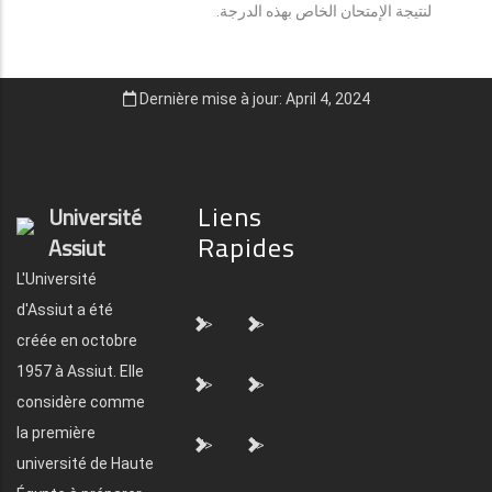
لنتيجة الإمتحان الخاص بهذه الدرجة.
Dernière mise à jour: April 4, 2024
Liens
Université
Rapides
Assiut
L'Université
d'Assiut a été
">
">
créée en octobre
1957 à Assiut. Elle
">
">
considère comme
la première
">
">
université de Haute