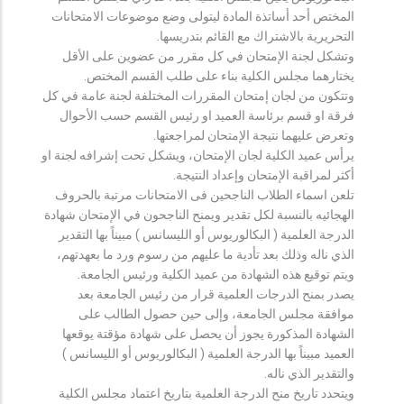
المختص أحد أساتذة المادة ليتولى وضع موضوعات الامتحانات
التحريرية بالاشتراك مع القائم بتدريسها.
وتشكل لجنة الإمتحان في كل مقرر من عضوين على الأقل
يختارهما مجلس الكلية بناء على طلب القسم المختص.
وتتكون من لجان إمتحان المقررات المختلفة لجنة عامة في كل
فرقة او قسم برئاسة العميد او رئيس القسم حسب الأحوال
وتعرض عليهما نتيجة الإمتحان لمراجعتها.
يرأس عميد الكلية لجان الإمتحان، ويشكل تحت إشرافه لجنة او
أكثر لمراقبة الإمتحان وإعداد النتيجة.
تلعن اسماء الطلاب الناجحين فى الامتحانات مرتبة بالحروف
الهجائيه بالنسبة لكل تقدير ويمنح الناجحون في الإمتحان شهادة
الدرجة العلمية ( البكالوريوس أو الليسانس ) مبيناً بها التقدير
الذي ناله وذلك بعد تأدية ما عليهم من رسوم ورد ما بعهدتهم،
ويتم توقيع هذه الشهادة من عميد الكلية ورئيس الجامعة.
يصدر بمنح الدرجات العلمية قرار من رئيس الجامعة بعد
موافقة مجلس الجامعة، وإلى حين حصول الطالب على
الشهادة المذكورة يجوز أن يحصل على شهادة مؤقتة يوقعها
العميد مبيناً بها الدرجة العلمية ( البكالوريوس أو الليسانس )
والتقدير الذي ناله.
ويتحدد تاريخ منح الدرجة العلمية بتاريخ اعتماد مجلس الكلية