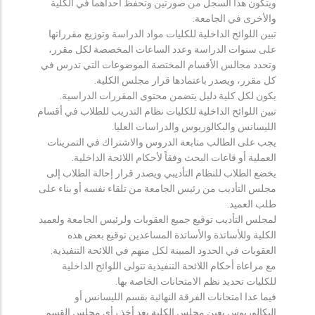
ويتكون هذا السجل من صورتين وتحفظ احداهما في الكلية
والأخرى في الجامعة.
تبين اللوائح الداخلية للكليات مواد الدراسة وتوزيع مقرراتها
على سنوات الدراسة وعدد الساعات المخصصة لكل مقرر،
وتحدد مجالس الأقسام المختصة الموضوعات التي تدرس في
كل مقرر، ويصدر باعتمادها قرار مجلس الكلية.
يكون لكل كلية دليل يتضمن محتوى المقررات الدراسية.
تبين اللوائح الداخلية للكليات نظام التدريب للطلاب في أقسام
الليسانس والبكالوريوس والدراسات العليا.
يجب على الطالب متابعة الدروس والاشتراك في التمرينات
العملية أو قاعات البحث وفقاً لأحكام اللائحة الداخلية.
يخضع الطلاب للنظام التأديبي ويصدر قرار إحالة الطلاب إلى
مجلس التأديب من رئيس الجامعة من تلقاء نفسه أو بناء على
طلب العميد.
لمجلس التأديب توقيع جميع العقوبات ولرئيس الجامعة ولعميد
الكلية وللأساتذة والأساتذة المساعدين توقيع بعض هذه
العقوبات في الحدود المبينة لكل منهم في اللائحة التنفيذية.
مع مراعاة أحكام اللائحة التنفيذية تتولى اللوائح الداخلية
للكليات تحديد نظم الامتحانات الخاصة بها.
فيما عدا امتحانات الفرقة النهائية بقسم الليسانس أو
البكالوريوس يعين مجلس الكلية بعد أخذ رأي مجلس القسم