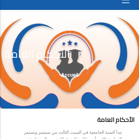
الأحكام العامة
Fil
Accueil
D'Ariane
الأحكام العامة
تبدأ السنة الجامعية في السبت الثالث من سبتمبر وتستمر
الدراسة ثلاثين أسبوعيًا، وتكون عطلة نصف السنة لمدة