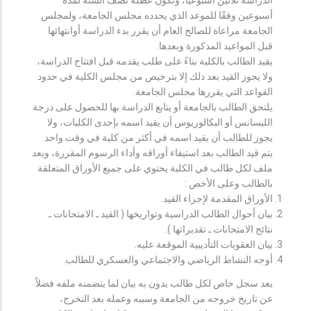
أسبوعين وفقًا للموعد الذي يحدده مجلس الجامعة، ولمجلس
الجامعة مراعاة للصالح العام أن يقرر بدء الدراسة أوانتهائها
قبل المواعيد المذكورة وبعدها.
يقيد الطالب بالكلية بناءً على طلب يقدمه قبل افتتاح الدراسة،
ولا يجوز القيد بعد ذلك إلا بترخيص من مجلس الكلية في حدود
القواعد التي يقررها مجلس الجامعة.
يلتحق الطالب بالجامعة أو يتابع الدراسة بها للحصول على درجة
الليسانس أو البكالوريوس أن يقيد اسمه بإحدى الكليات، ولا
يجوز للطالب أن يقيد اسمه في أكثر من كلية في وقت واحد.
يتم قيد الطالب بعد استيفاء أوراقه وأداء الرسوم المقررة، ويعد
ملف لكل طالب في الكلية يحتوي على جميع الأوراق المتعلقة
بالطالب وعلى الأخص :
الأوراق المقدمة لإجراء القيد.
بيان أحوال الطالب الدراسية وتواريخها ( القيد ـ الامتحانات ـ
نتائح الامتحانات ـ تقديراتها ).
بيان العقوبات التأديبية الموقعة عليه.
أوجه النشاط الرياضي والاجتماعي والعسكري للطالب.
يعد سجل خاص لكل طالب يدون به بيان لما يتضمنه ملفه فضلاً
عن تاريخ خروجه من الجامعة وسببه وعمله بعد التخرج،