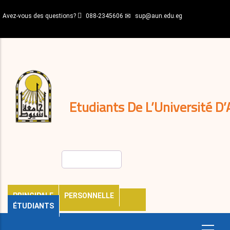
Aller
Avez-vous des questions?
088-2345606
sup@aun.edu.eg
au
contenu
N-
principal
Home
Règlements
&
décisions
Expatriés
Journal
Etudiants De L’Université D’
Rechercher
PRINCIPALE
PERSONNELLE
ÉTUDIANTS