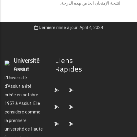
لنتيجة الإمتحان الخاص بهذه الدرجة.
Dernière mise à jour: April 4, 2024
Liens
Université
Rapides
Assiut
L'Université
d'Assiut a été
">
">
créée en octobre
1957 à Assiut. Elle
">
">
considère comme
la première
">
">
université de Haute