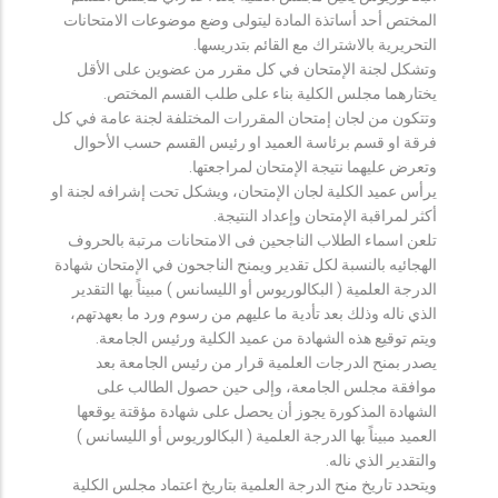
المختص أحد أساتذة المادة ليتولى وضع موضوعات الامتحانات
التحريرية بالاشتراك مع القائم بتدريسها.
وتشكل لجنة الإمتحان في كل مقرر من عضوين على الأقل
يختارهما مجلس الكلية بناء على طلب القسم المختص.
وتتكون من لجان إمتحان المقررات المختلفة لجنة عامة في كل
فرقة او قسم برئاسة العميد او رئيس القسم حسب الأحوال
وتعرض عليهما نتيجة الإمتحان لمراجعتها.
يرأس عميد الكلية لجان الإمتحان، ويشكل تحت إشرافه لجنة او
أكثر لمراقبة الإمتحان وإعداد النتيجة.
تلعن اسماء الطلاب الناجحين فى الامتحانات مرتبة بالحروف
الهجائيه بالنسبة لكل تقدير ويمنح الناجحون في الإمتحان شهادة
الدرجة العلمية ( البكالوريوس أو الليسانس ) مبيناً بها التقدير
الذي ناله وذلك بعد تأدية ما عليهم من رسوم ورد ما بعهدتهم،
ويتم توقيع هذه الشهادة من عميد الكلية ورئيس الجامعة.
يصدر بمنح الدرجات العلمية قرار من رئيس الجامعة بعد
موافقة مجلس الجامعة، وإلى حين حصول الطالب على
الشهادة المذكورة يجوز أن يحصل على شهادة مؤقتة يوقعها
العميد مبيناً بها الدرجة العلمية ( البكالوريوس أو الليسانس )
والتقدير الذي ناله.
ويتحدد تاريخ منح الدرجة العلمية بتاريخ اعتماد مجلس الكلية