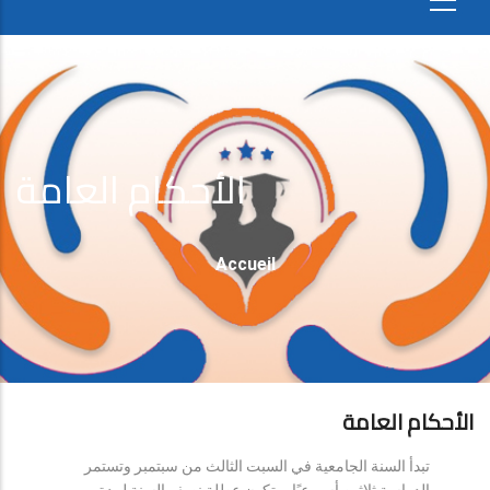
الأحكام العامة
Fil
Accueil
D'Ariane
الأحكام العامة
تبدأ السنة الجامعية في السبت الثالث من سبتمبر وتستمر
الدراسة ثلاثين أسبوعيًا، وتكون عطلة نصف السنة لمدة