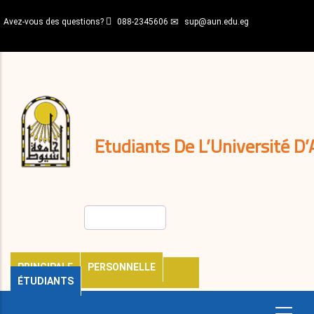
Aller
Avez-vous des questions?
088-2345606
sup@aun.edu.eg
au
contenu
N-
principal
Home
Règlements
&
décisions
Expatriés
Journal
Etudiants De L’Université D’
Rechercher
PRINCIPALE
PERSONNELLE
ÉTUDIANTS