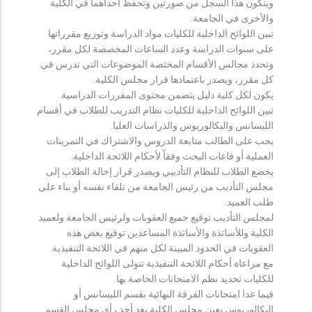
ويتكون هذا السجل من صورتين وتحفظ احداهما في الكلية
والأخرى في الجامعة.
تبين اللوائح الداخلية للكليات مواد الدراسة وتوزيع مقرراتها
على سنوات الدراسة وعدد الساعات المخصصة لكل مقرر،
وتحدد مجالس الأقسام المختصة الموضوعات التي تدرس في
كل مقرر، ويصدر باعتمادها قرار مجلس الكلية.
يكون لكل كلية دليل يتضمن محتوى المقررات الدراسية.
تبين اللوائح الداخلية للكليات نظام التدريب للطلاب في أقسام
الليسانس والبكالوريوس والدراسات العليا.
يجب على الطالب متابعة الدروس والاشتراك في التمرينات
العملية أو قاعات البحث وفقاً لأحكام اللائحة الداخلية.
يخضع الطلاب للنظام التأديبي ويصدر قرار إحالة الطلاب إلى
مجلس التأديب من رئيس الجامعة من تلقاء نفسه أو بناء على
طلب العميد.
لمجلس التأديب توقيع جميع العقوبات ولرئيس الجامعة ولعميد
الكلية وللأساتذة والأساتذة المساعدين توقيع بعض هذه
العقوبات في الحدود المبينة لكل منهم في اللائحة التنفيذية.
مع مراعاة أحكام اللائحة التنفيذية تتولى اللوائح الداخلية
للكليات تحديد نظم الامتحانات الخاصة بها.
فيما عدا امتحانات الفرقة النهائية بقسم الليسانس أو
البكالوريوس يعين مجلس الكلية بعد أخذ رأي مجلس القسم