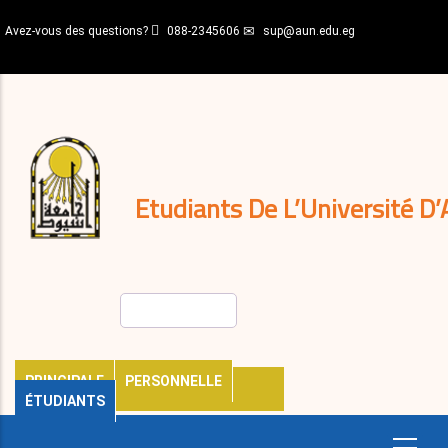
Aller
Avez-vous des questions?
088-2345606
sup@aun.edu.eg
au
contenu
N-
principal
Home
Règlements
&
décisions
Expatriés
Journal
Etudiants De L’Université D’
Rechercher
PRINCIPALE
PERSONNELLE
ÉTUDIANTS