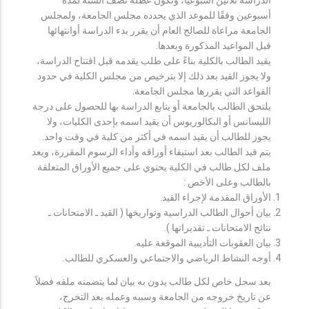
أسبوعين وفقًا للموعد الذي يحدده مجلس الجامعة، ولمجلس
الجامعة مراعاة للصالح العام أن يقرر بدء الدراسة أوانتهائها
قبل المواعيد المذكورة وبعدها.
يقيد الطالب بالكلية بناءً على طلب يقدمه قبل افتتاح الدراسة،
ولا يجوز القيد بعد ذلك إلا بترخيص من مجلس الكلية في حدود
القواعد التي يقررها مجلس الجامعة.
يلتحق الطالب بالجامعة أو يتابع الدراسة بها للحصول على درجة
الليسانس أو البكالوريوس أن يقيد اسمه بإحدى الكليات، ولا
يجوز للطالب أن يقيد اسمه في أكثر من كلية في وقت واحد.
يتم قيد الطالب بعد استيفاء أوراقه وأداء الرسوم المقررة، ويعد
ملف لكل طالب في الكلية يحتوي على جميع الأوراق المتعلقة
بالطالب وعلى الأخص :
الأوراق المقدمة لإجراء القيد.
بيان أحوال الطالب الدراسية وتواريخها ( القيد ـ الامتحانات ـ
نتائح الامتحانات ـ تقديراتها ).
بيان العقوبات التأديبية الموقعة عليه.
أوجه النشاط الرياضي والاجتماعي والعسكري للطالب.
يعد سجل خاص لكل طالب يدون به بيان لما يتضمنه ملفه فضلاً
عن تاريخ خروجه من الجامعة وسببه وعمله بعد التخرج،