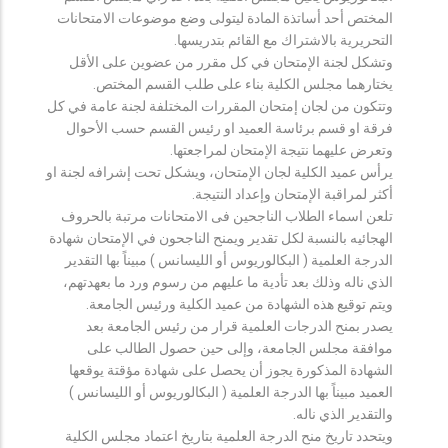
المختص أحد أساتذة المادة ليتولى وضع موضوعات الامتحانات
التحريرية بالاشتراك مع القائم بتدريسها.
وتشكل لجنة الإمتحان في كل مقرر من عضوين على الأقل
يختارهما مجلس الكلية بناء على طلب القسم المختص.
وتتكون من لجان إمتحان المقررات المختلفة لجنة عامة في كل
فرقة او قسم برئاسة العميد او رئيس القسم حسب الأحوال
وتعرض عليهما نتيجة الإمتحان لمراجعتها.
يرأس عميد الكلية لجان الإمتحان، ويشكل تحت إشرافه لجنة او
أكثر لمراقبة الإمتحان وإعداد النتيجة.
تلعن اسماء الطلاب الناجحين فى الامتحانات مرتبة بالحروف
الهجائيه بالنسبة لكل تقدير ويمنح الناجحون في الإمتحان شهادة
الدرجة العلمية ( البكالوريوس أو الليسانس ) مبيناً بها التقدير
الذي ناله وذلك بعد تأدية ما عليهم من رسوم ورد ما بعهدتهم،
ويتم توقيع هذه الشهادة من عميد الكلية ورئيس الجامعة.
يصدر بمنح الدرجات العلمية قرار من رئيس الجامعة بعد
موافقة مجلس الجامعة، وإلى حين حصول الطالب على
الشهادة المذكورة يجوز أن يحصل على شهادة مؤقتة يوقعها
العميد مبيناً بها الدرجة العلمية ( البكالوريوس أو الليسانس )
والتقدير الذي ناله.
ويتحدد تاريخ منح الدرجة العلمية بتاريخ اعتماد مجلس الكلية