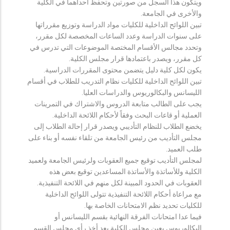
ويتكون هذا السجل من صورتين وتحفظ احداهما في الكلية
والأخرى في الجامعة.
تبين اللوائح الداخلية للكليات مواد الدراسة وتوزيع مقرراتها
على سنوات الدراسة وعدد الساعات المخصصة لكل مقرر،
وتحدد مجالس الأقسام المختصة الموضوعات التي تدرس في
كل مقرر، ويصدر باعتمادها قرار مجلس الكلية.
يكون لكل كلية دليل يتضمن محتوى المقررات الدراسية.
تبين اللوائح الداخلية للكليات نظام التدريب للطلاب في أقسام
الليسانس والبكالوريوس والدراسات العليا.
يجب على الطالب متابعة الدروس والاشتراك في التمرينات
العملية أو قاعات البحث وفقاً لأحكام اللائحة الداخلية.
يخضع الطلاب للنظام التأديبي ويصدر قرار إحالة الطلاب إلى
مجلس التأديب من رئيس الجامعة من تلقاء نفسه أو بناء على
طلب العميد.
لمجلس التأديب توقيع جميع العقوبات ولرئيس الجامعة ولعميد
الكلية وللأساتذة والأساتذة المساعدين توقيع بعض هذه
العقوبات في الحدود المبينة لكل منهم في اللائحة التنفيذية.
مع مراعاة أحكام اللائحة التنفيذية تتولى اللوائح الداخلية
للكليات تحديد نظم الامتحانات الخاصة بها.
فيما عدا امتحانات الفرقة النهائية بقسم الليسانس أو
البكالوريوس يعين مجلس الكلية بعد أخذ رأي مجلس القسم