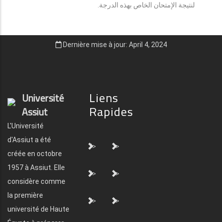
لنتيجة الإمتحان الخاص بهذه الدرجة.
Dernière mise à jour: April 4, 2024
Liens
Université
Rapides
Assiut
L'Université
d'Assiut a été
">
">
créée en octobre
1957 à Assiut. Elle
">
">
considère comme
la première
">
">
université de Haute