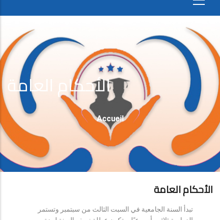
الأحكام العامة
Fil
Accueil
D'Ariane
الأحكام العامة
تبدأ السنة الجامعية في السبت الثالث من سبتمبر وتستمر
الدراسة ثلاثين أسبوعيًا، وتكون عطلة نصف السنة لمدة