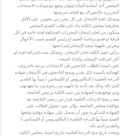
المختص أحد أساتذة المادة ليتولى وضع موضوعات الامتحانات
التحريرية بالاشتراك مع القائم بتدريسها.
وتشكل لجنة الإمتحان في كل مقرر من عضوين على الأقل
يختارهما مجلس الكلية بناء على طلب القسم المختص.
وتتكون من لجان إمتحان المقررات المختلفة لجنة عامة في كل
فرقة او قسم برئاسة العميد او رئيس القسم حسب الأحوال
وتعرض عليهما نتيجة الإمتحان لمراجعتها.
يرأس عميد الكلية لجان الإمتحان، ويشكل تحت إشرافه لجنة او
أكثر لمراقبة الإمتحان وإعداد النتيجة.
تلعن اسماء الطلاب الناجحين فى الامتحانات مرتبة بالحروف
الهجائيه بالنسبة لكل تقدير ويمنح الناجحون في الإمتحان شهادة
الدرجة العلمية ( البكالوريوس أو الليسانس ) مبيناً بها التقدير
الذي ناله وذلك بعد تأدية ما عليهم من رسوم ورد ما بعهدتهم،
ويتم توقيع هذه الشهادة من عميد الكلية ورئيس الجامعة.
يصدر بمنح الدرجات العلمية قرار من رئيس الجامعة بعد
موافقة مجلس الجامعة، وإلى حين حصول الطالب على
الشهادة المذكورة يجوز أن يحصل على شهادة مؤقتة يوقعها
العميد مبيناً بها الدرجة العلمية ( البكالوريوس أو الليسانس )
والتقدير الذي ناله.
ويتحدد تاريخ منح الدرجة العلمية بتاريخ اعتماد مجلس الكلية