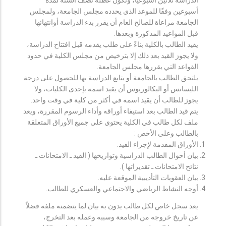
أسبوعين وفقًا للموعد الذي يحدده مجلس الجامعة، ولمجلس
الجامعة مراعاة للصالح العام أن يقرر بدء الدراسة أوانتهائها
قبل المواعيد المذكورة وبعدها.
يقيد الطالب بالكلية بناءً على طلب يقدمه قبل افتتاح الدراسة،
ولا يجوز القيد بعد ذلك إلا بترخيص من مجلس الكلية في حدود
القواعد التي يقررها مجلس الجامعة.
يلتحق الطالب بالجامعة أو يتابع الدراسة بها للحصول على درجة
الليسانس أو البكالوريوس أن يقيد اسمه بإحدى الكليات، ولا
يجوز للطالب أن يقيد اسمه في أكثر من كلية في وقت واحد.
يتم قيد الطالب بعد استيفاء أوراقه وأداء الرسوم المقررة، ويعد
ملف لكل طالب في الكلية يحتوي على جميع الأوراق المتعلقة
بالطالب وعلى الأخص :
الأوراق المقدمة لإجراء القيد.
بيان أحوال الطالب الدراسية وتواريخها ( القيد ـ الامتحانات ـ
نتائح الامتحانات ـ تقديراتها ).
بيان العقوبات التأديبية الموقعة عليه.
أوجه النشاط الرياضي والاجتماعي والعسكري للطالب.
يعد سجل خاص لكل طالب يدون به بيان لما يتضمنه ملفه فضلاً
عن تاريخ خروجه من الجامعة وسببه وعمله بعد التخرج،