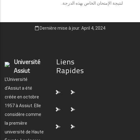
لنتيجة الإمتحان الخاص بهذه الدرجة.
Dernière mise à jour: April 4, 2024
Liens
Université
Rapides
Assiut
L'Université
d'Assiut a été
">
">
créée en octobre
1957 à Assiut. Elle
">
">
considère comme
la première
">
">
université de Haute