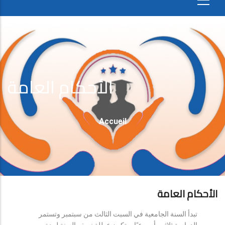
الأحكام العامة
Fil
Accueil
D'Ariane
الأحكام العامة
تبدأ السنة الجامعية في السبت الثالث من سبتمبر وتستمر
الدراسة ثلاثين أسبوعيًا، وتكون عطلة نصف السنة لمدة