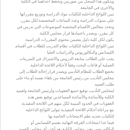
ويتكون هذا السجل من صورتين وتحفظ احداهما في الكلية
والأخرى في الجامعة.
تبين اللوائح الداخلية للكليات مواد الدراسة وتوزيع مقرراتها
على سنوات الدراسة وعدد الساعات المخصصة لكل مقرر،
وتحدد مجالس الأقسام المختصة الموضوعات التي تدرس في
كل مقرر، ويصدر باعتمادها قرار مجلس الكلية.
يكون لكل كلية دليل يتضمن محتوى المقررات الدراسية.
تبين اللوائح الداخلية للكليات نظام التدريب للطلاب في أقسام
الليسانس والبكالوريوس والدراسات العليا.
يجب على الطالب متابعة الدروس والاشتراك في التمرينات
العملية أو قاعات البحث وفقاً لأحكام اللائحة الداخلية.
يخضع الطلاب للنظام التأديبي ويصدر قرار إحالة الطلاب إلى
مجلس التأديب من رئيس الجامعة من تلقاء نفسه أو بناء على
طلب العميد.
لمجلس التأديب توقيع جميع العقوبات ولرئيس الجامعة ولعميد
الكلية وللأساتذة والأساتذة المساعدين توقيع بعض هذه
العقوبات في الحدود المبينة لكل منهم في اللائحة التنفيذية.
مع مراعاة أحكام اللائحة التنفيذية تتولى اللوائح الداخلية
للكليات تحديد نظم الامتحانات الخاصة بها.
فيما عدا امتحانات الفرقة النهائية بقسم الليسانس أو
البكالوريوس يعين مجلس الكلية بعد أخذ رأي مجلس القسم