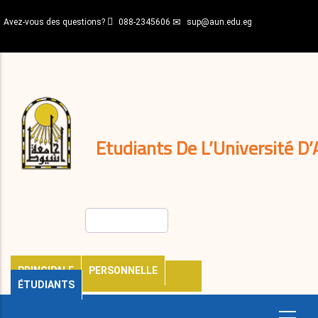
Aller
Avez-vous des questions?
088-2345606
sup@aun.edu.eg
au
contenu
N-
principal
Home
Règlements
&
décisions
Expatriés
Journal
Etudiants De L’Université D’
Rechercher
PRINCIPALE
PERSONNELLE
ÉTUDIANTS