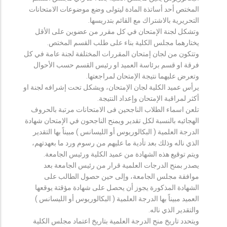
المختص أحد أساتذة المادة ليتولى وضع موضوعات الامتحانات
التحريرية بالاشتراك مع القائم بتدريسها.
وتشكل لجنة الإمتحان في كل مقرر من عضوين على الأقل
يختارهما مجلس الكلية بناء على طلب القسم المختص.
وتتكون من لجان إمتحان المقررات المختلفة لجنة عامة في كل
فرقة او قسم برئاسة العميد او رئيس القسم حسب الأحوال
وتعرض عليهما نتيجة الإمتحان لمراجعتها.
يرأس عميد الكلية لجان الإمتحان، ويشكل تحت إشرافه لجنة او
أكثر لمراقبة الإمتحان وإعداد النتيجة.
تلعن اسماء الطلاب الناجحين فى الامتحانات مرتبة بالحروف
الهجائيه بالنسبة لكل تقدير ويمنح الناجحون في الإمتحان شهادة
الدرجة العلمية ( البكالوريوس أو الليسانس ) مبيناً بها التقدير
الذي ناله وذلك بعد تأدية ما عليهم من رسوم ورد ما بعهدتهم،
ويتم توقيع هذه الشهادة من عميد الكلية ورئيس الجامعة.
يصدر بمنح الدرجات العلمية قرار من رئيس الجامعة بعد
موافقة مجلس الجامعة، وإلى حين حصول الطالب على
الشهادة المذكورة يجوز أن يحصل على شهادة مؤقتة يوقعها
العميد مبيناً بها الدرجة العلمية ( البكالوريوس أو الليسانس )
والتقدير الذي ناله.
ويتحدد تاريخ منح الدرجة العلمية بتاريخ اعتماد مجلس الكلية