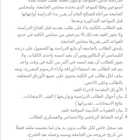
أسبوعين وفقًا للموعد الذي يحدده مجلس الجامعة، ولمجلس
الجامعة مراعاة للصالح العام أن يقرر بدء الدراسة أوانتهائها
قبل المواعيد المذكورة وبعدها.
يقيد الطالب بالكلية بناءً على طلب يقدمه قبل افتتاح الدراسة،
ولا يجوز القيد بعد ذلك إلا بترخيص من مجلس الكلية في حدود
القواعد التي يقررها مجلس الجامعة.
يلتحق الطالب بالجامعة أو يتابع الدراسة بها للحصول على درجة
الليسانس أو البكالوريوس أن يقيد اسمه بإحدى الكليات، ولا
يجوز للطالب أن يقيد اسمه في أكثر من كلية في وقت واحد.
يتم قيد الطالب بعد استيفاء أوراقه وأداء الرسوم المقررة، ويعد
ملف لكل طالب في الكلية يحتوي على جميع الأوراق المتعلقة
بالطالب وعلى الأخص :
الأوراق المقدمة لإجراء القيد.
بيان أحوال الطالب الدراسية وتواريخها ( القيد ـ الامتحانات ـ
نتائح الامتحانات ـ تقديراتها ).
بيان العقوبات التأديبية الموقعة عليه.
أوجه النشاط الرياضي والاجتماعي والعسكري للطالب.
يعد سجل خاص لكل طالب يدون به بيان لما يتضمنه ملفه فضلاً
عن تاريخ خروجه من الجامعة وسببه وعمله بعد التخرج،