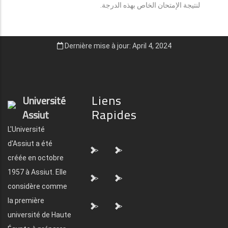
لنتيجة الإمتحان الخاص بهذه الدرجة.
Dernière mise à jour: April 4, 2024
Liens
Université
Rapides
Assiut
L'Université
d'Assiut a été
">
">
créée en octobre
1957 à Assiut. Elle
">
">
considère comme
la première
">
">
université de Haute