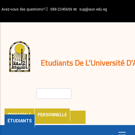
Aller
Avez-vous des questions?
088-2345606
sup@aun.edu.eg
au
contenu
N-
principal
Home
Règlements
&
décisions
Expatriés
Journal
Etudiants De L’Université D’
Rechercher
PRINCIPALE
PERSONNELLE
ÉTUDIANTS