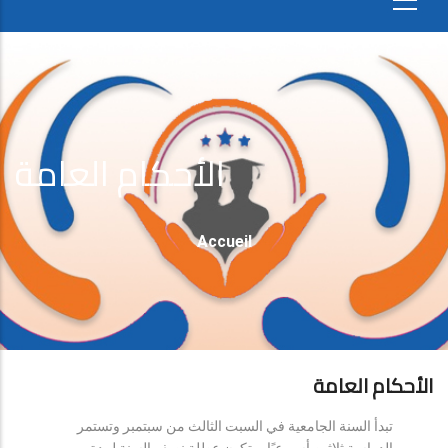
الأحكام العامة
Fil
Accueil
D'Ariane
الأحكام العامة
تبدأ السنة الجامعية في السبت الثالث من سبتمبر وتستمر
الدراسة ثلاثين أسبوعيًا، وتكون عطلة نصف السنة لمدة