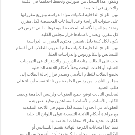
ويتكون هذا السجل من صورتين وتحفظ احداهما في الكلية
والأخرى في الجامعة.
تبين اللوائح الداخلية للكليات مواد الدراسة وتوزيع مقرراتها
على سنوات الدراسة وعدد الساعات المخصصة لكل مقرر،
وتحدد مجالس الأقسام المختصة الموضوعات التي تدرس في
كل مقرر، ويصدر باعتمادها قرار مجلس الكلية.
يكون لكل كلية دليل يتضمن محتوى المقررات الدراسية.
تبين اللوائح الداخلية للكليات نظام التدريب للطلاب في أقسام
الليسانس والبكالوريوس والدراسات العليا.
يجب على الطالب متابعة الدروس والاشتراك في التمرينات
العملية أو قاعات البحث وفقاً لأحكام اللائحة الداخلية.
يخضع الطلاب للنظام التأديبي ويصدر قرار إحالة الطلاب إلى
مجلس التأديب من رئيس الجامعة من تلقاء نفسه أو بناء على
طلب العميد.
لمجلس التأديب توقيع جميع العقوبات ولرئيس الجامعة ولعميد
الكلية وللأساتذة والأساتذة المساعدين توقيع بعض هذه
العقوبات في الحدود المبينة لكل منهم في اللائحة التنفيذية.
مع مراعاة أحكام اللائحة التنفيذية تتولى اللوائح الداخلية
للكليات تحديد نظم الامتحانات الخاصة بها.
فيما عدا امتحانات الفرقة النهائية بقسم الليسانس أو
البكالوريوس يعين مجلس الكلية بعد أخذ رأي مجلس القسم