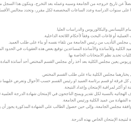
لاً عن تاريخ خروجه من الجامعة وسببه وعمله بعد التخرج، ويتكون هذا السجل م
رراتها على سنوات الدراسة وعدد الساعات المخصصة لكل مقرر، وتحدد مجالس الأ
سام الليسانس والبكالوريوس والدراسات العليا.
ملية أو قاعات البحث وفقاً لأحكام اللائحة الداخلية.
لى مجلس التأديب من رئيس الجامعة من تلقاء نفسه أو بناء على طلب العميد.
 الكلية وللأساتذة والأساتذة المساعدين توقيع بعض هذه العقوبات في الحدود المبين
لكليات تحديد نظم الامتحانات الخاصة بها.
بكالوريوس يعين مجلس الكلية بعد أخذ رأي مجلس القسم المختص أحد أساتذة المادة
يختارهما مجلس الكلية بناء على طلب القسم المختص.
 كل فرقة او قسم برئاسة العميد او رئيس القسم حسب الأحوال وتعرض عليهما نتيج
و أكثر لمراقبة الإمتحان وإعداد النتيجة.
هجائيه بالنسبة لكل تقدير ويمنح الناجحون في الإمتحان شهادة الدرجة العلمية ( الب
ذه الشهادة من عميد الكلية ورئيس الجامعة.
افقة مجلس الجامعة، وإلى حين حصول الطالب على الشهادة المذكورة يجوز أن يحصل
 لنتيجة الإمتحان الخاص بهذه الدرجة.