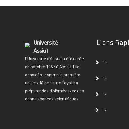
Liens Rap
Université
Assiut
L'Université d'Assiut a été créée
">
en octobre 1957 à Assiut. Elle
considère comme la première
">
université de Haute Égypte à
préparer des diplômés avec des
">
connaissances scientifiques.
">