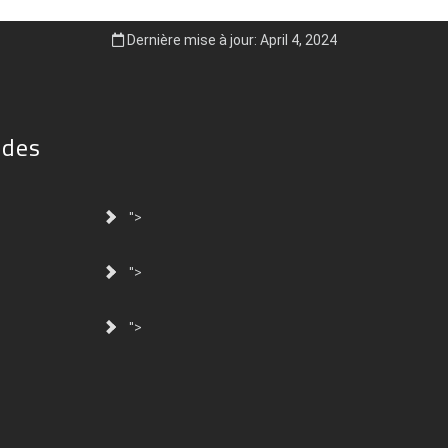
Dernière mise à jour: April 4, 2024
ides
">
">
">