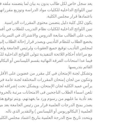
يعد سجل خاص لكل طالب يدون به بيان لما يتضمنه ملفه فض
تبين اللوائح الداخلية للكليات مواد الدراسة وتوزيع مق
باعتمادها قرار مجلس الكلية.
يكون لكل كلية دليل يتضمن محتوى المقررات الدراسية.
تبين اللوائح الداخلية للكليات نظام التدريب للطلاب في أق
يجب على الطالب متابعة الدروس والاشتراك في التمرينات الع
يخضع الطلاب للنظام التأديبي ويصدر قرار إحالة الطلاب إ
لمجلس التأديب توقيع جميع العقوبات ولرئيس الجامعة ولعميد
مع مراعاة أحكام اللائحة التنفيذية تتولى اللوائح الداخلية ل
فيما عدا امتحانات الفرقة النهائية بقسم الليسانس أو ال
القائم بتدريسها.
وتشكل لجنة الإمتحان في كل مقرر من عضوين على الأقل 
وتتكون من لجان إمتحان المقررات المختلفة لجنة عامة في
يرأس عميد الكلية لجان الإمتحان، ويشكل تحت إشرافه لجنة ا
تلعن اسماء الطلاب الناجحين فى الامتحانات مرتبة بالحروف ال
بعد تأدية ما عليهم من رسوم ورد ما بعهدتهم، ويتم توقيع ه
يصدر بمنح الدرجات العلمية قرار من رئيس الجامعة بعد مو
العلمية ( البكالوريوس أو الليسانس ) والتقدير الذي ناله.
ويتحدد تاريخ منح الدرجة العلمية بتاريخ اعتماد مجلس الكلية