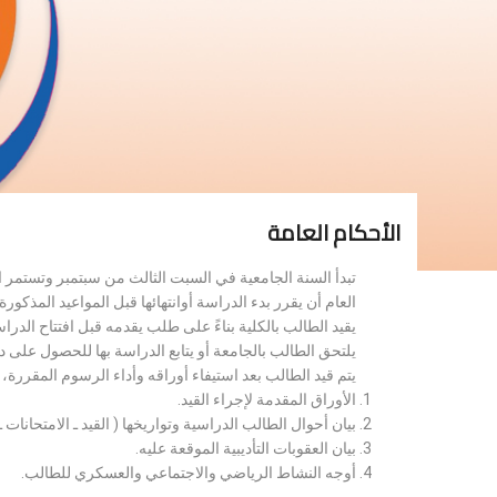
الأحكام العامة
تبدأ السنة الجامعية في السبت الثالث من سبتمبر وتستمر 
العام أن يقرر بدء الدراسة أوانتهائها قبل المواعيد المذكورة 
يقيد الطالب بالكلية بناءً على طلب يقدمه قبل افتتاح الدر
يلتحق الطالب بالجامعة أو يتابع الدراسة بها للحصول على 
يتم قيد الطالب بعد استيفاء أوراقه وأداء الرسوم المقررة
الأوراق المقدمة لإجراء القيد.
بيان أحوال الطالب الدراسية وتواريخها ( القيد ـ الامتحانات ـ ن
بيان العقوبات التأديبية الموقعة عليه.
أوجه النشاط الرياضي والاجتماعي والعسكري للطالب.