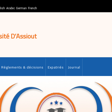
lish
Arabic
German
French
sité D’Assiout
Règlements & décisions
Expatriés
Journal