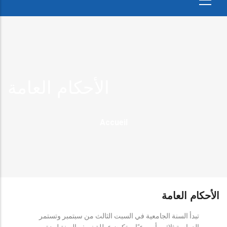
الأحكام العامة
Fil
Accueil
D'Ariane
الأحكام العامة
تبدأ السنة الجامعية في السبت الثالث من سبتمبر وتستمر
الدراسة ثلاثين أسبوعيًا، وتكون عطلة نصف السنة لمدة