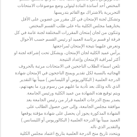
المختص أحد أساتذة المادة ليتولى وضع موضوعات الامتحانات
التحريرية بالاشتراك مع القائم بتدريسها.
وتشكل لجنة الإمتحان في كل مقرر من عضوين على الأقل
يختارهما مجلس الكلية بناء على طلب القسم المختص.
وتتكون من لجان إمتحان المقررات المختلفة لجنة عامة في كل
فرقة او قسم برئاسة العميد او رئيس القسم حسب الأحوال
وتعرض عليهما نتيجة الإمتحان لمراجعتها.
يرأس عميد الكلية لجان الإمتحان، ويشكل تحت إشرافه لجنة او
أكثر لمراقبة الإمتحان وإعداد النتيجة.
تلعن اسماء الطلاب الناجحين فى الامتحانات مرتبة بالحروف
الهجائيه بالنسبة لكل تقدير ويمنح الناجحون في الإمتحان شهادة
الدرجة العلمية ( البكالوريوس أو الليسانس ) مبيناً بها التقدير
الذي ناله وذلك بعد تأدية ما عليهم من رسوم ورد ما بعهدتهم،
ويتم توقيع هذه الشهادة من عميد الكلية ورئيس الجامعة.
يصدر بمنح الدرجات العلمية قرار من رئيس الجامعة بعد
موافقة مجلس الجامعة، وإلى حين حصول الطالب على
الشهادة المذكورة يجوز أن يحصل على شهادة مؤقتة يوقعها
العميد مبيناً بها الدرجة العلمية ( البكالوريوس أو الليسانس )
والتقدير الذي ناله.
ويتحدد تاريخ منح الدرجة العلمية بتاريخ اعتماد مجلس الكلية