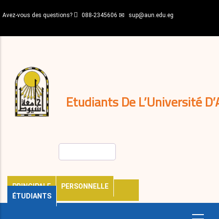
Aller
Avez-vous des questions?
088-2345606
sup@aun.edu.eg
au
contenu
N-
principal
Home
Règlements
&
décisions
Expatriés
Journal
Etudiants De L’Université D’
Rechercher
PRINCIPALE
PERSONNELLE
ÉTUDIANTS