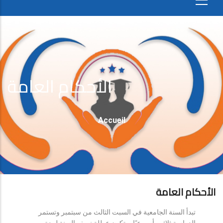
الأحكام العامة
Fil
Accueil
D'Ariane
الأحكام العامة
تبدأ السنة الجامعية في السبت الثالث من سبتمبر وتستمر
الدراسة ثلاثين أسبوعيًا، وتكون عطلة نصف السنة لمدة