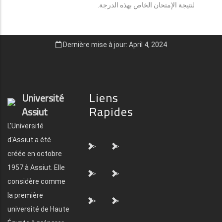
لنتيجة الإمتحان الخاص بهذه الدرجة.
Dernière mise à jour: April 4, 2024
Liens
Université
Rapides
Assiut
L'Université
d'Assiut a été
">
">
créée en octobre
1957 à Assiut. Elle
">
">
considère comme
la première
">
">
université de Haute