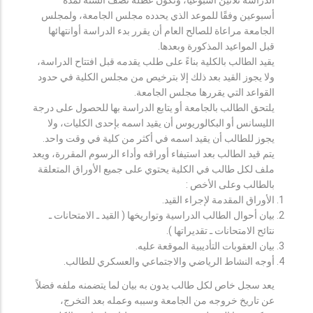
أسبوعين وفقًا للموعد الذي يحدده مجلس الجامعة، ولمجلس
الجامعة مراعاة للصالح العام أن يقرر بدء الدراسة أوانتهائها
قبل المواعيد المذكورة وبعدها.
يقيد الطالب بالكلية بناءً على طلب يقدمه قبل افتتاح الدراسة،
ولا يجوز القيد بعد ذلك إلا بترخيص من مجلس الكلية في حدود
القواعد التي يقررها مجلس الجامعة.
يلتحق الطالب بالجامعة أو يتابع الدراسة بها للحصول على درجة
الليسانس أو البكالوريوس أن يقيد اسمه بإحدى الكليات، ولا
يجوز للطالب أن يقيد اسمه في أكثر من كلية في وقت واحد.
يتم قيد الطالب بعد استيفاء أوراقه وأداء الرسوم المقررة، ويعد
ملف لكل طالب في الكلية يحتوي على جميع الأوراق المتعلقة
بالطالب وعلى الأخص :
الأوراق المقدمة لإجراء القيد.
بيان أحوال الطالب الدراسية وتواريخها ( القيد ـ الامتحانات ـ
نتائح الامتحانات ـ تقديراتها ).
بيان العقوبات التأديبية الموقعة عليه.
أوجه النشاط الرياضي والاجتماعي والعسكري للطالب.
يعد سجل خاص لكل طالب يدون به بيان لما يتضمنه ملفه فضلاً
عن تاريخ خروجه من الجامعة وسببه وعمله بعد التخرج،