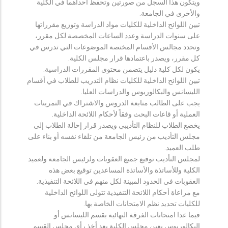
ويتكون هذا السجل من صورتين وتحفظ احداهما في الكلية
والأخرى في الجامعة.
تبين اللوائح الداخلية للكليات مواد الدراسة وتوزيع مقرراتها
على سنوات الدراسة وعدد الساعات المخصصة لكل مقرر،
وتحدد مجالس الأقسام المختصة الموضوعات التي تدرس في
كل مقرر، ويصدر باعتمادها قرار مجلس الكلية.
يكون لكل كلية دليل يتضمن محتوى المقررات الدراسية.
تبين اللوائح الداخلية للكليات نظام التدريب للطلاب في أقسام
الليسانس والبكالوريوس والدراسات العليا.
يجب على الطالب متابعة الدروس والاشتراك في التمرينات
العملية أو قاعات البحث وفقاً لأحكام اللائحة الداخلية.
يخضع الطلاب للنظام التأديبي ويصدر قرار إحالة الطلاب إلى
مجلس التأديب من رئيس الجامعة من تلقاء نفسه أو بناء على
طلب العميد.
لمجلس التأديب توقيع جميع العقوبات ولرئيس الجامعة ولعميد
الكلية وللأساتذة والأساتذة المساعدين توقيع بعض هذه
العقوبات في الحدود المبينة لكل منهم في اللائحة التنفيذية.
مع مراعاة أحكام اللائحة التنفيذية تتولى اللوائح الداخلية
للكليات تحديد نظم الامتحانات الخاصة بها.
فيما عدا امتحانات الفرقة النهائية بقسم الليسانس أو
البكالوريوس يعين مجلس الكلية بعد أخذ رأي مجلس القسم