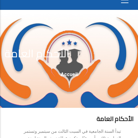
الأحكام العامة
Fil
Accueil
D'Ariane
الأحكام العامة
تبدأ السنة الجامعية في السبت الثالث من سبتمبر وتستمر
الدراسة ثلاثين أسبوعيًا، وتكون عطلة نصف السنة لمدة