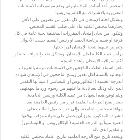
المختص أحد أساتذة المادة ليتولى وضع موضوعات الامتحانات
التحريرية بالاشتراك مع القائم بتدريسها.
وتشكل لجنة الإمتحان في كل مقرر من عضوين على الأقل
يختارهما مجلس الكلية بناء على طلب القسم المختص.
وتتكون من لجان إمتحان المقررات المختلفة لجنة عامة في كل
فرقة او قسم برئاسة العميد او رئيس القسم حسب الأحوال
وتعرض عليهما نتيجة الإمتحان لمراجعتها.
يرأس عميد الكلية لجان الإمتحان، ويشكل تحت إشرافه لجنة او
أكثر لمراقبة الإمتحان وإعداد النتيجة.
تلعن اسماء الطلاب الناجحين فى الامتحانات مرتبة بالحروف
الهجائيه بالنسبة لكل تقدير ويمنح الناجحون في الإمتحان شهادة
الدرجة العلمية ( البكالوريوس أو الليسانس ) مبيناً بها التقدير
الذي ناله وذلك بعد تأدية ما عليهم من رسوم ورد ما بعهدتهم،
ويتم توقيع هذه الشهادة من عميد الكلية ورئيس الجامعة.
يصدر بمنح الدرجات العلمية قرار من رئيس الجامعة بعد
موافقة مجلس الجامعة، وإلى حين حصول الطالب على
الشهادة المذكورة يجوز أن يحصل على شهادة مؤقتة يوقعها
العميد مبيناً بها الدرجة العلمية ( البكالوريوس أو الليسانس )
والتقدير الذي ناله.
ويتحدد تاريخ منح الدرجة العلمية بتاريخ اعتماد مجلس الكلية