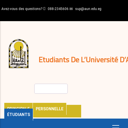
Aller
Avez-vous des questions?
088-2345606
sup@aun.edu.eg
au
contenu
N-
principal
Home
Règlements
&
décisions
Expatriés
Journal
Etudiants De L’Université D’
Rechercher
PRINCIPALE
PERSONNELLE
ÉTUDIANTS