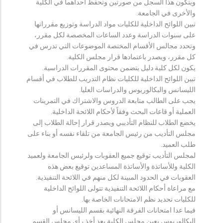
ويتكون هذا السجل من صورتين وتحفظ احداهما في الكلية
والأخرى في الجامعة.
تبين اللوائح الداخلية للكليات مواد الدراسة وتوزيع مقرراتها
على سنوات الدراسة وعدد الساعات المخصصة لكل مقرر،
وتحدد مجالس الأقسام المختصة الموضوعات التي تدرس في
كل مقرر، ويصدر باعتمادها قرار مجلس الكلية.
يكون لكل كلية دليل يتضمن محتوى المقررات الدراسية.
تبين اللوائح الداخلية للكليات نظام التدريب للطلاب في أقسام
الليسانس والبكالوريوس والدراسات العليا.
يجب على الطالب متابعة الدروس والاشتراك في التمرينات
العملية أو قاعات البحث وفقاً لأحكام اللائحة الداخلية.
يخضع الطلاب للنظام التأديبي ويصدر قرار إحالة الطلاب إلى
مجلس التأديب من رئيس الجامعة من تلقاء نفسه أو بناء على
طلب العميد.
لمجلس التأديب توقيع جميع العقوبات ولرئيس الجامعة ولعميد
الكلية وللأساتذة والأساتذة المساعدين توقيع بعض هذه
العقوبات في الحدود المبينة لكل منهم في اللائحة التنفيذية.
مع مراعاة أحكام اللائحة التنفيذية تتولى اللوائح الداخلية
للكليات تحديد نظم الامتحانات الخاصة بها.
فيما عدا امتحانات الفرقة النهائية بقسم الليسانس أو
البكالوريوس يعين مجلس الكلية بعد أخذ رأي مجلس القسم