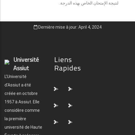
لنتيجة الإمتحان الخاص بهذه الدرجة.
Dernière mise à jour: April 4, 2024
Liens
Université
Rapides
Assiut
L'Université
d'Assiut a été
">
">
créée en octobre
1957 à Assiut. Elle
">
">
considère comme
la première
">
">
université de Haute