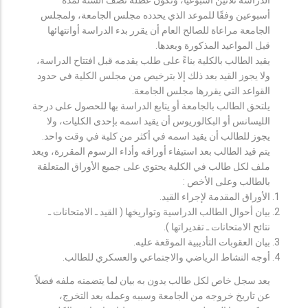
أسبوعين وفقًا للموعد الذي يحدده مجلس الجامعة، ولمجلس
الجامعة مراعاة للصالح العام أن يقرر بدء الدراسة أوانتهائها
قبل المواعيد المذكورة وبعدها.
يقيد الطالب بالكلية بناءً على طلب يقدمه قبل افتتاح الدراسة،
ولا يجوز القيد بعد ذلك إلا بترخيص من مجلس الكلية في حدود
القواعد التي يقررها مجلس الجامعة.
يلتحق الطالب بالجامعة أو يتابع الدراسة بها للحصول على درجة
الليسانس أو البكالوريوس أن يقيد اسمه بإحدى الكليات، ولا
يجوز للطالب أن يقيد اسمه في أكثر من كلية في وقت واحد.
يتم قيد الطالب بعد استيفاء أوراقه وأداء الرسوم المقررة، ويعد
ملف لكل طالب في الكلية يحتوي على جميع الأوراق المتعلقة
بالطالب وعلى الأخص :
الأوراق المقدمة لإجراء القيد.
بيان أحوال الطالب الدراسية وتواريخها ( القيد ـ الامتحانات ـ
نتائح الامتحانات ـ تقديراتها ).
بيان العقوبات التأديبية الموقعة عليه.
أوجه النشاط الرياضي والاجتماعي والعسكري للطالب.
يعد سجل خاص لكل طالب يدون به بيان لما يتضمنه ملفه فضلاً
عن تاريخ خروجه من الجامعة وسببه وعمله بعد التخرج،