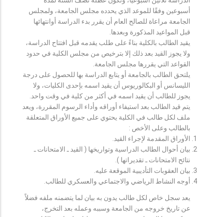
أسبوعين وفقًا للموعد الذي يحدده مجلس الجامعة، ولمجلس
الجامعة مراعاة للصالح العام أن يقرر بدء الدراسة أوانتهائها
قبل المواعيد المذكورة وبعدها.
يقيد الطالب بالكلية بناءً على طلب يقدمه قبل افتتاح الدراسة،
ولا يجوز القيد بعد ذلك إلا بترخيص من مجلس الكلية في حدود
القواعد التي يقررها مجلس الجامعة.
يلتحق الطالب بالجامعة أو يتابع الدراسة بها للحصول على درجة
الليسانس أو البكالوريوس أن يقيد اسمه بإحدى الكليات، ولا
يجوز للطالب أن يقيد اسمه في أكثر من كلية في وقت واحد.
يتم قيد الطالب بعد استيفاء أوراقه وأداء الرسوم المقررة، ويعد
ملف لكل طالب في الكلية يحتوي على جميع الأوراق المتعلقة
بالطالب وعلى الأخص :
الأوراق المقدمة لإجراء القيد.
بيان أحوال الطالب الدراسية وتواريخها ( القيد ـ الامتحانات ـ
نتائح الامتحانات ـ تقديراتها ).
بيان العقوبات التأديبية الموقعة عليه.
أوجه النشاط الرياضي والاجتماعي والعسكري للطالب.
يعد سجل خاص لكل طالب يدون به بيان لما يتضمنه ملفه فضلاً
عن تاريخ خروجه من الجامعة وسببه وعمله بعد التخرج،