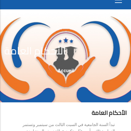
الأحكام العامة
Fil
Accueil
D'Ariane
الأحكام العامة
تبدأ السنة الجامعية في السبت الثالث من سبتمبر وتستمر
الدراسة ثلاثين أسبوعيًا، وتكون عطلة نصف السنة لمدة