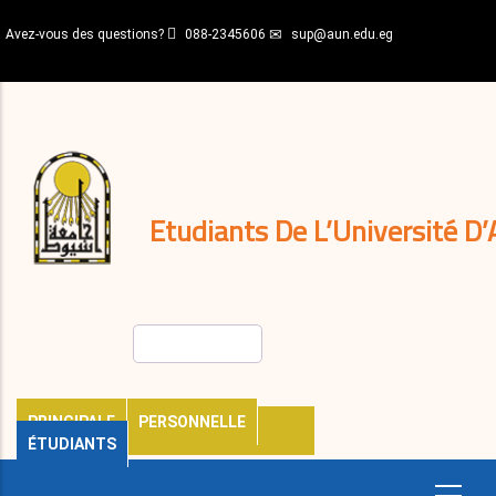
Aller
Avez-vous des questions?
088-2345606
sup@aun.edu.eg
au
contenu
N-
principal
Home
Règlements
&
décisions
Expatriés
Journal
Etudiants De L’Université D’
Rechercher
PRINCIPALE
PERSONNELLE
ÉTUDIANTS