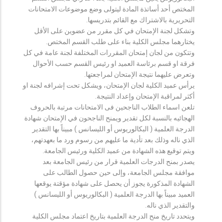
المختص أحد أساتذة المادة ليتولى وضع موضوعات الامتحانات
التحريرية بالاشتراك مع القائم بتدريسها.
وتشكل لجنة الإمتحان في كل مقرر من عضوين على الأقل
يختارهما مجلس الكلية بناء على طلب القسم المختص.
وتتكون من لجان إمتحان المقررات المختلفة لجنة عامة في كل
فرقة او قسم برئاسة العميد او رئيس القسم حسب الأحوال
وتعرض عليهما نتيجة الإمتحان لمراجعتها.
يرأس عميد الكلية لجان الإمتحان، ويشكل تحت إشرافه لجنة او
أكثر لمراقبة الإمتحان وإعداد النتيجة.
تلعن اسماء الطلاب الناجحين فى الامتحانات مرتبة بالحروف
الهجائيه بالنسبة لكل تقدير ويمنح الناجحون في الإمتحان شهادة
الدرجة العلمية ( البكالوريوس أو الليسانس ) مبيناً بها التقدير
الذي ناله وذلك بعد تأدية ما عليهم من رسوم ورد ما بعهدتهم،
ويتم توقيع هذه الشهادة من عميد الكلية ورئيس الجامعة.
يصدر بمنح الدرجات العلمية قرار من رئيس الجامعة بعد
موافقة مجلس الجامعة، وإلى حين حصول الطالب على
الشهادة المذكورة يجوز أن يحصل على شهادة مؤقتة يوقعها
العميد مبيناً بها الدرجة العلمية ( البكالوريوس أو الليسانس )
والتقدير الذي ناله.
ويتحدد تاريخ منح الدرجة العلمية بتاريخ اعتماد مجلس الكلية