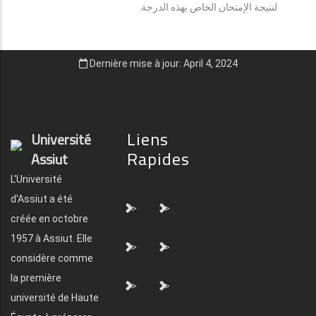
لنتيجة الإمتحان الخاص بهذه الدرجة.
Dernière mise à jour: April 4, 2024
Liens
Université
Rapides
Assiut
L'Université
d'Assiut a été
">
">
créée en octobre
1957 à Assiut. Elle
">
">
considère comme
la première
">
">
université de Haute