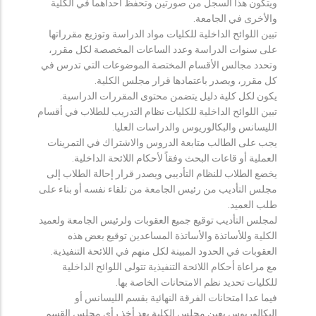
ويتكون هذا السجل من صورتين وتحفظ احداهما في الكلية
والأخرى في الجامعة.
تبين اللوائح الداخلية للكليات مواد الدراسة وتوزيع مقرراتها
على سنوات الدراسة وعدد الساعات المخصصة لكل مقرر،
وتحدد مجالس الأقسام المختصة الموضوعات التي تدرس في
كل مقرر، ويصدر باعتمادها قرار مجلس الكلية.
يكون لكل كلية دليل يتضمن محتوى المقررات الدراسية.
تبين اللوائح الداخلية للكليات نظام التدريب للطلاب في أقسام
الليسانس والبكالوريوس والدراسات العليا.
يجب على الطالب متابعة الدروس والاشتراك في التمرينات
العملية أو قاعات البحث وفقاً لأحكام اللائحة الداخلية.
يخضع الطلاب للنظام التأديبي ويصدر قرار إحالة الطلاب إلى
مجلس التأديب من رئيس الجامعة من تلقاء نفسه أو بناء على
طلب العميد.
لمجلس التأديب توقيع جميع العقوبات ولرئيس الجامعة ولعميد
الكلية وللأساتذة والأساتذة المساعدين توقيع بعض هذه
العقوبات في الحدود المبينة لكل منهم في اللائحة التنفيذية.
مع مراعاة أحكام اللائحة التنفيذية تتولى اللوائح الداخلية
للكليات تحديد نظم الامتحانات الخاصة بها.
فيما عدا امتحانات الفرقة النهائية بقسم الليسانس أو
البكالوريوس يعين مجلس الكلية بعد أخذ رأي مجلس القسم