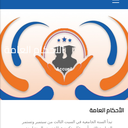
الأحكام العامة
Fil
Accueil
D'Ariane
الأحكام العامة
تبدأ السنة الجامعية في السبت الثالث من سبتمبر وتستمر
الدراسة ثلاثين أسبوعيًا، وتكون عطلة نصف السنة لمدة