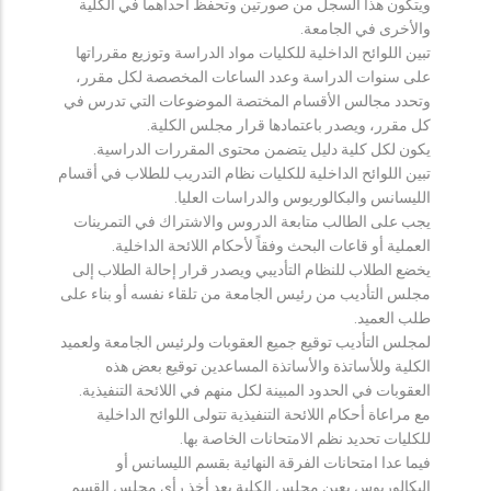
ويتكون هذا السجل من صورتين وتحفظ احداهما في الكلية
والأخرى في الجامعة.
تبين اللوائح الداخلية للكليات مواد الدراسة وتوزيع مقرراتها
على سنوات الدراسة وعدد الساعات المخصصة لكل مقرر،
وتحدد مجالس الأقسام المختصة الموضوعات التي تدرس في
كل مقرر، ويصدر باعتمادها قرار مجلس الكلية.
يكون لكل كلية دليل يتضمن محتوى المقررات الدراسية.
تبين اللوائح الداخلية للكليات نظام التدريب للطلاب في أقسام
الليسانس والبكالوريوس والدراسات العليا.
يجب على الطالب متابعة الدروس والاشتراك في التمرينات
العملية أو قاعات البحث وفقاً لأحكام اللائحة الداخلية.
يخضع الطلاب للنظام التأديبي ويصدر قرار إحالة الطلاب إلى
مجلس التأديب من رئيس الجامعة من تلقاء نفسه أو بناء على
طلب العميد.
لمجلس التأديب توقيع جميع العقوبات ولرئيس الجامعة ولعميد
الكلية وللأساتذة والأساتذة المساعدين توقيع بعض هذه
العقوبات في الحدود المبينة لكل منهم في اللائحة التنفيذية.
مع مراعاة أحكام اللائحة التنفيذية تتولى اللوائح الداخلية
للكليات تحديد نظم الامتحانات الخاصة بها.
فيما عدا امتحانات الفرقة النهائية بقسم الليسانس أو
البكالوريوس يعين مجلس الكلية بعد أخذ رأي مجلس القسم