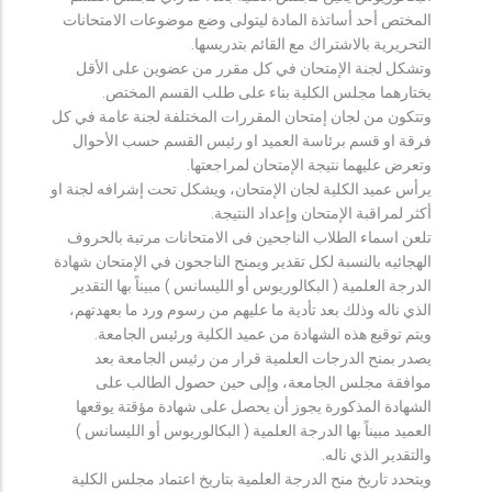
المختص أحد أساتذة المادة ليتولى وضع موضوعات الامتحانات
التحريرية بالاشتراك مع القائم بتدريسها.
وتشكل لجنة الإمتحان في كل مقرر من عضوين على الأقل
يختارهما مجلس الكلية بناء على طلب القسم المختص.
وتتكون من لجان إمتحان المقررات المختلفة لجنة عامة في كل
فرقة او قسم برئاسة العميد او رئيس القسم حسب الأحوال
وتعرض عليهما نتيجة الإمتحان لمراجعتها.
يرأس عميد الكلية لجان الإمتحان، ويشكل تحت إشرافه لجنة او
أكثر لمراقبة الإمتحان وإعداد النتيجة.
تلعن اسماء الطلاب الناجحين فى الامتحانات مرتبة بالحروف
الهجائيه بالنسبة لكل تقدير ويمنح الناجحون في الإمتحان شهادة
الدرجة العلمية ( البكالوريوس أو الليسانس ) مبيناً بها التقدير
الذي ناله وذلك بعد تأدية ما عليهم من رسوم ورد ما بعهدتهم،
ويتم توقيع هذه الشهادة من عميد الكلية ورئيس الجامعة.
يصدر بمنح الدرجات العلمية قرار من رئيس الجامعة بعد
موافقة مجلس الجامعة، وإلى حين حصول الطالب على
الشهادة المذكورة يجوز أن يحصل على شهادة مؤقتة يوقعها
العميد مبيناً بها الدرجة العلمية ( البكالوريوس أو الليسانس )
والتقدير الذي ناله.
ويتحدد تاريخ منح الدرجة العلمية بتاريخ اعتماد مجلس الكلية