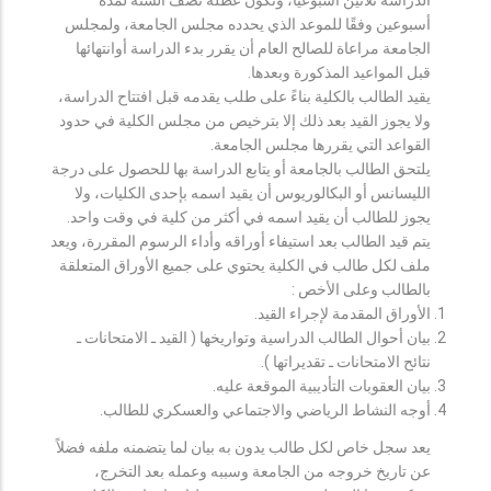
أسبوعين وفقًا للموعد الذي يحدده مجلس الجامعة، ولمجلس
الجامعة مراعاة للصالح العام أن يقرر بدء الدراسة أوانتهائها
قبل المواعيد المذكورة وبعدها.
يقيد الطالب بالكلية بناءً على طلب يقدمه قبل افتتاح الدراسة،
ولا يجوز القيد بعد ذلك إلا بترخيص من مجلس الكلية في حدود
القواعد التي يقررها مجلس الجامعة.
يلتحق الطالب بالجامعة أو يتابع الدراسة بها للحصول على درجة
الليسانس أو البكالوريوس أن يقيد اسمه بإحدى الكليات، ولا
يجوز للطالب أن يقيد اسمه في أكثر من كلية في وقت واحد.
يتم قيد الطالب بعد استيفاء أوراقه وأداء الرسوم المقررة، ويعد
ملف لكل طالب في الكلية يحتوي على جميع الأوراق المتعلقة
بالطالب وعلى الأخص :
الأوراق المقدمة لإجراء القيد.
بيان أحوال الطالب الدراسية وتواريخها ( القيد ـ الامتحانات ـ
نتائح الامتحانات ـ تقديراتها ).
بيان العقوبات التأديبية الموقعة عليه.
أوجه النشاط الرياضي والاجتماعي والعسكري للطالب.
يعد سجل خاص لكل طالب يدون به بيان لما يتضمنه ملفه فضلاً
عن تاريخ خروجه من الجامعة وسببه وعمله بعد التخرج،