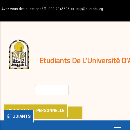
Aller
Avez-vous des questions?
088-2345606
sup@aun.edu.eg
au
contenu
N-
principal
Home
Règlements
&
décisions
Expatriés
Journal
Etudiants De L’Université D’
Rechercher
PRINCIPALE
PERSONNELLE
ÉTUDIANTS