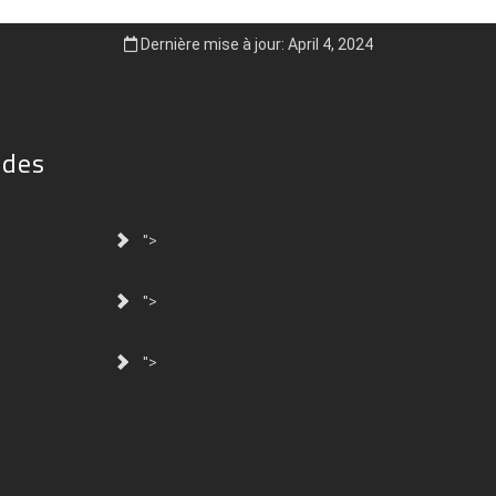
Dernière mise à jour: April 4, 2024
ides
">
">
">