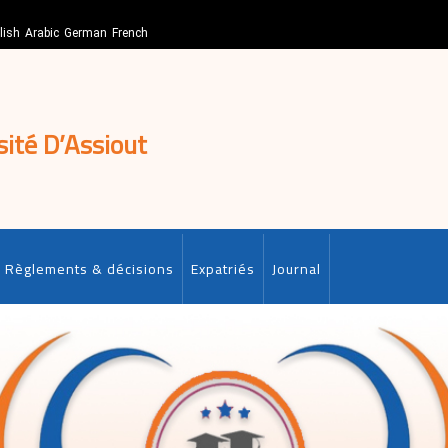
lish
Arabic
German
French
sité D’Assiout
Règlements & décisions
Expatriés
Journal