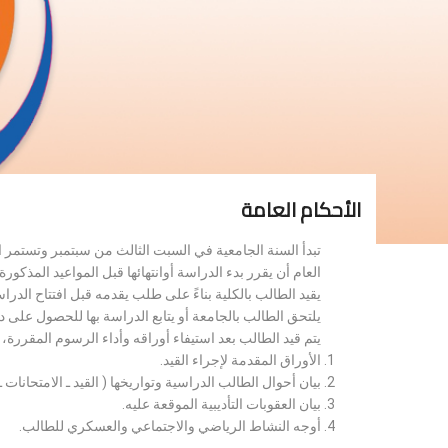
الأحكام العامة
تبدأ السنة الجامعية في السبت الثالث من سبتمبر وتستمر 
العام أن يقرر بدء الدراسة أوانتهائها قبل المواعيد المذكورة 
يقيد الطالب بالكلية بناءً على طلب يقدمه قبل افتتاح الدر
يلتحق الطالب بالجامعة أو يتابع الدراسة بها للحصول على 
يتم قيد الطالب بعد استيفاء أوراقه وأداء الرسوم المقررة
الأوراق المقدمة لإجراء القيد.
بيان أحوال الطالب الدراسية وتواريخها ( القيد ـ الامتحانات ـ ن
بيان العقوبات التأديبية الموقعة عليه.
أوجه النشاط الرياضي والاجتماعي والعسكري للطالب.