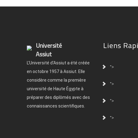
Liens Rap
Université
Assiut
L'Université d'Assiut a été créée
">
en octobre 1957 à Assiut. Elle
considère comme la première
">
université de Haute Égypte à
préparer des diplômés avec des
">
connaissances scientifiques.
">