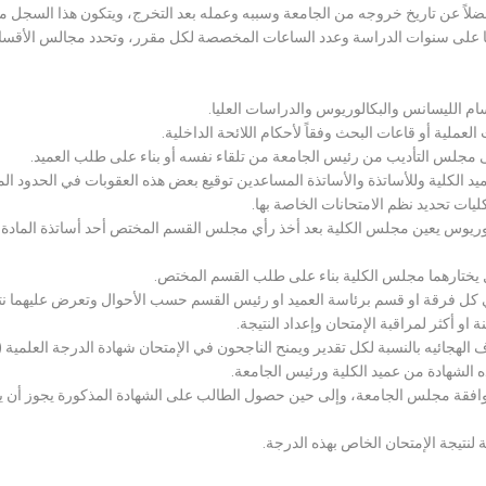
لاً عن تاريخ خروجه من الجامعة وسببه وعمله بعد التخرج، ويتكون هذا السجل م
رراتها على سنوات الدراسة وعدد الساعات المخصصة لكل مقرر، وتحدد مجالس الأ
سام الليسانس والبكالوريوس والدراسات العليا.
ملية أو قاعات البحث وفقاً لأحكام اللائحة الداخلية.
لى مجلس التأديب من رئيس الجامعة من تلقاء نفسه أو بناء على طلب العميد.
 الكلية وللأساتذة والأساتذة المساعدين توقيع بعض هذه العقوبات في الحدود المبين
لكليات تحديد نظم الامتحانات الخاصة بها.
بكالوريوس يعين مجلس الكلية بعد أخذ رأي مجلس القسم المختص أحد أساتذة المادة
يختارهما مجلس الكلية بناء على طلب القسم المختص.
 كل فرقة او قسم برئاسة العميد او رئيس القسم حسب الأحوال وتعرض عليهما نتيج
و أكثر لمراقبة الإمتحان وإعداد النتيجة.
هجائيه بالنسبة لكل تقدير ويمنح الناجحون في الإمتحان شهادة الدرجة العلمية ( الب
ذه الشهادة من عميد الكلية ورئيس الجامعة.
افقة مجلس الجامعة، وإلى حين حصول الطالب على الشهادة المذكورة يجوز أن يحصل
 لنتيجة الإمتحان الخاص بهذه الدرجة.