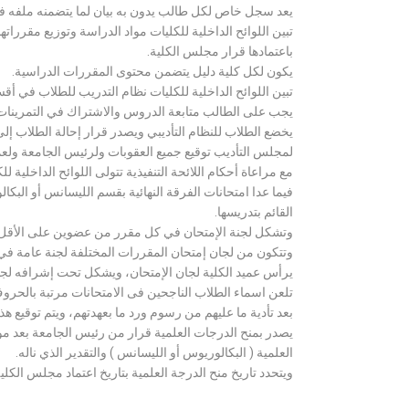
يعد سجل خاص لكل طالب يدون به بيان لما يتضمنه ملفه فض
تبين اللوائح الداخلية للكليات مواد الدراسة وتوزيع مق
باعتمادها قرار مجلس الكلية.
يكون لكل كلية دليل يتضمن محتوى المقررات الدراسية.
تبين اللوائح الداخلية للكليات نظام التدريب للطلاب في أق
يجب على الطالب متابعة الدروس والاشتراك في التمرينات الع
يخضع الطلاب للنظام التأديبي ويصدر قرار إحالة الطلاب إ
لمجلس التأديب توقيع جميع العقوبات ولرئيس الجامعة ولعميد
مع مراعاة أحكام اللائحة التنفيذية تتولى اللوائح الداخلية ل
فيما عدا امتحانات الفرقة النهائية بقسم الليسانس أو ال
القائم بتدريسها.
وتشكل لجنة الإمتحان في كل مقرر من عضوين على الأقل 
وتتكون من لجان إمتحان المقررات المختلفة لجنة عامة في
يرأس عميد الكلية لجان الإمتحان، ويشكل تحت إشرافه لجنة ا
تلعن اسماء الطلاب الناجحين فى الامتحانات مرتبة بالحروف ال
بعد تأدية ما عليهم من رسوم ورد ما بعهدتهم، ويتم توقيع ه
يصدر بمنح الدرجات العلمية قرار من رئيس الجامعة بعد مو
العلمية ( البكالوريوس أو الليسانس ) والتقدير الذي ناله.
ويتحدد تاريخ منح الدرجة العلمية بتاريخ اعتماد مجلس الكلية