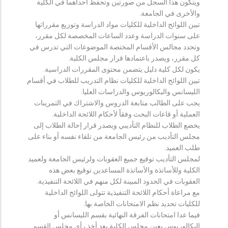
ويتكون هذا السجل من صورتين وتحفظ احداهما في الكلية
والأخرى في الجامعة.
تبين اللوائح الداخلية للكليات مواد الدراسة وتوزيع مقرراتها
على سنوات الدراسة وعدد الساعات المخصصة لكل مقرر،
وتحدد مجالس الأقسام المختصة الموضوعات التي تدرس في
كل مقرر، ويصدر باعتمادها قرار مجلس الكلية.
يكون لكل كلية دليل يتضمن محتوى المقررات الدراسية.
تبين اللوائح الداخلية للكليات نظام التدريب للطلاب في أقسام
الليسانس والبكالوريوس والدراسات العليا.
يجب على الطالب متابعة الدروس والاشتراك في التمرينات
العملية أو قاعات البحث وفقاً لأحكام اللائحة الداخلية.
يخضع الطلاب للنظام التأديبي ويصدر قرار إحالة الطلاب إلى
مجلس التأديب من رئيس الجامعة من تلقاء نفسه أو بناء على
طلب العميد.
لمجلس التأديب توقيع جميع العقوبات ولرئيس الجامعة ولعميد
الكلية وللأساتذة والأساتذة المساعدين توقيع بعض هذه
العقوبات في الحدود المبينة لكل منهم في اللائحة التنفيذية.
مع مراعاة أحكام اللائحة التنفيذية تتولى اللوائح الداخلية
للكليات تحديد نظم الامتحانات الخاصة بها.
فيما عدا امتحانات الفرقة النهائية بقسم الليسانس أو
البكالوريوس يعين مجلس الكلية بعد أخذ رأي مجلس القسم