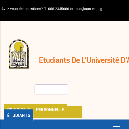
Aller
Avez-vous des questions?
088-2345606
sup@aun.edu.eg
au
contenu
N-
principal
Home
Règlements
&
décisions
Expatriés
Journal
Etudiants De L’Université D’
Rechercher
PRINCIPALE
PERSONNELLE
ÉTUDIANTS