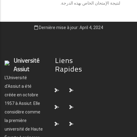
لنتيجة الإمتحان الخاص بهذه الدرجة.
Dernière mise à jour: April 4, 2024
Liens
Université
Rapides
Assiut
L'Université
d'Assiut a été
">
">
créée en octobre
1957 à Assiut. Elle
">
">
considère comme
la première
">
">
université de Haute