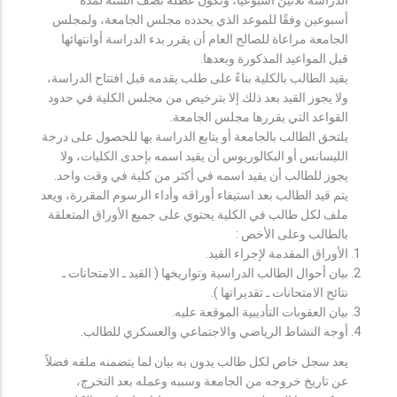
أسبوعين وفقًا للموعد الذي يحدده مجلس الجامعة، ولمجلس
الجامعة مراعاة للصالح العام أن يقرر بدء الدراسة أوانتهائها
قبل المواعيد المذكورة وبعدها.
يقيد الطالب بالكلية بناءً على طلب يقدمه قبل افتتاح الدراسة،
ولا يجوز القيد بعد ذلك إلا بترخيص من مجلس الكلية في حدود
القواعد التي يقررها مجلس الجامعة.
يلتحق الطالب بالجامعة أو يتابع الدراسة بها للحصول على درجة
الليسانس أو البكالوريوس أن يقيد اسمه بإحدى الكليات، ولا
يجوز للطالب أن يقيد اسمه في أكثر من كلية في وقت واحد.
يتم قيد الطالب بعد استيفاء أوراقه وأداء الرسوم المقررة، ويعد
ملف لكل طالب في الكلية يحتوي على جميع الأوراق المتعلقة
بالطالب وعلى الأخص :
الأوراق المقدمة لإجراء القيد.
بيان أحوال الطالب الدراسية وتواريخها ( القيد ـ الامتحانات ـ
نتائح الامتحانات ـ تقديراتها ).
بيان العقوبات التأديبية الموقعة عليه.
أوجه النشاط الرياضي والاجتماعي والعسكري للطالب.
يعد سجل خاص لكل طالب يدون به بيان لما يتضمنه ملفه فضلاً
عن تاريخ خروجه من الجامعة وسببه وعمله بعد التخرج،