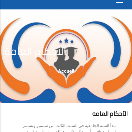
الأحكام العامة
Fil
Accueil
D'Ariane
الأحكام العامة
تبدأ السنة الجامعية في السبت الثالث من سبتمبر وتستمر
الدراسة ثلاثين أسبوعيًا، وتكون عطلة نصف السنة لمدة