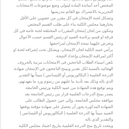
المختص أحد أساتذة المادة ليتولى وضع موضوعات الامتحانات
التحريرية بالاشتراك مع القائم بتدريسها.
وتشكل لجنة الإمتحان في كل مقرر من عضوين على الأقل
يختارهما مجلس الكلية بناء على طلب القسم المختص.
وتتكون من لجان إمتحان المقررات المختلفة لجنة عامة في كل
فرقة او قسم برئاسة العميد او رئيس القسم حسب الأحوال
وتعرض عليهما نتيجة الإمتحان لمراجعتها.
يرأس عميد الكلية لجان الإمتحان، ويشكل تحت إشرافه لجنة او
أكثر لمراقبة الإمتحان وإعداد النتيجة.
تلعن اسماء الطلاب الناجحين فى الامتحانات مرتبة بالحروف
الهجائيه بالنسبة لكل تقدير ويمنح الناجحون في الإمتحان شهادة
الدرجة العلمية ( البكالوريوس أو الليسانس ) مبيناً بها التقدير
الذي ناله وذلك بعد تأدية ما عليهم من رسوم ورد ما بعهدتهم،
ويتم توقيع هذه الشهادة من عميد الكلية ورئيس الجامعة.
يصدر بمنح الدرجات العلمية قرار من رئيس الجامعة بعد
موافقة مجلس الجامعة، وإلى حين حصول الطالب على
الشهادة المذكورة يجوز أن يحصل على شهادة مؤقتة يوقعها
العميد مبيناً بها الدرجة العلمية ( البكالوريوس أو الليسانس )
والتقدير الذي ناله.
ويتحدد تاريخ منح الدرجة العلمية بتاريخ اعتماد مجلس الكلية