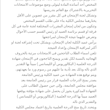
المختص أحد أساتذة المادة ليتولى وضع موضوعات الامتحانات
التحريرية بالاشتراك مع القائم بتدريسها.
وتشكل لجنة الإمتحان في كل مقرر من عضوين على الأقل
يختارهما مجلس الكلية بناء على طلب القسم المختص.
وتتكون من لجان إمتحان المقررات المختلفة لجنة عامة في كل
فرقة او قسم برئاسة العميد او رئيس القسم حسب الأحوال
وتعرض عليهما نتيجة الإمتحان لمراجعتها.
يرأس عميد الكلية لجان الإمتحان، ويشكل تحت إشرافه لجنة او
أكثر لمراقبة الإمتحان وإعداد النتيجة.
تلعن اسماء الطلاب الناجحين فى الامتحانات مرتبة بالحروف
الهجائيه بالنسبة لكل تقدير ويمنح الناجحون في الإمتحان شهادة
الدرجة العلمية ( البكالوريوس أو الليسانس ) مبيناً بها التقدير
الذي ناله وذلك بعد تأدية ما عليهم من رسوم ورد ما بعهدتهم،
ويتم توقيع هذه الشهادة من عميد الكلية ورئيس الجامعة.
يصدر بمنح الدرجات العلمية قرار من رئيس الجامعة بعد
موافقة مجلس الجامعة، وإلى حين حصول الطالب على
الشهادة المذكورة يجوز أن يحصل على شهادة مؤقتة يوقعها
العميد مبيناً بها الدرجة العلمية ( البكالوريوس أو الليسانس )
والتقدير الذي ناله.
ويتحدد تاريخ منح الدرجة العلمية بتاريخ اعتماد مجلس الكلية