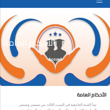
الأحكام العامة
Fil
Accueil
D'Ariane
الأحكام العامة
تبدأ السنة الجامعية في السبت الثالث من سبتمبر وتستمر
الدراسة ثلاثين أسبوعيًا، وتكون عطلة نصف السنة لمدة