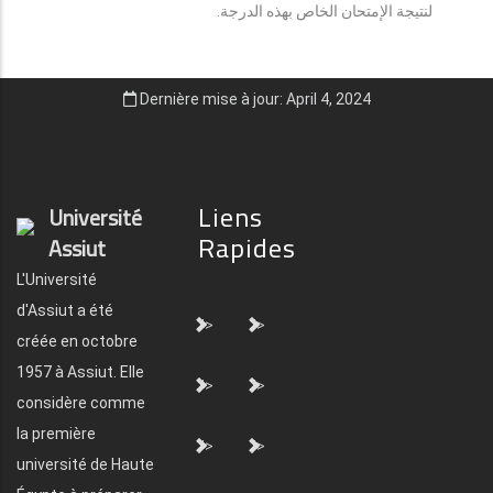
لنتيجة الإمتحان الخاص بهذه الدرجة.
Dernière mise à jour: April 4, 2024
Liens
Université
Rapides
Assiut
L'Université
d'Assiut a été
">
">
créée en octobre
1957 à Assiut. Elle
">
">
considère comme
la première
">
">
université de Haute