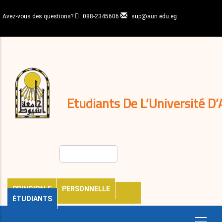
Aller
au
Avez-vous des questions?
088-2345606
sup@aun.edu.eg
contenu
N-
principal
Home
Règlements
&
décisions
Expatriés
Journal
Etudiants De L’Université D’
Rechercher
PRINCIPALE
PERSONNELLE
ÉTUDIANTS