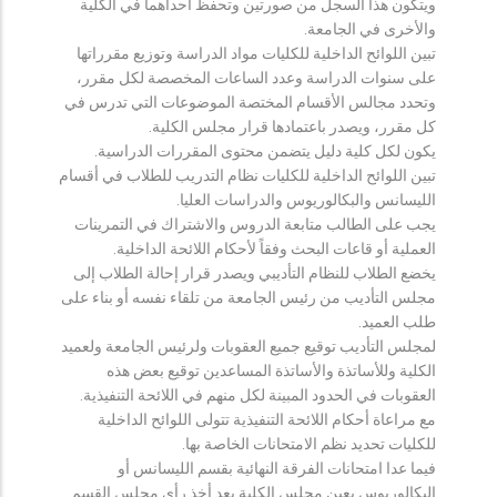
ويتكون هذا السجل من صورتين وتحفظ احداهما في الكلية
والأخرى في الجامعة.
تبين اللوائح الداخلية للكليات مواد الدراسة وتوزيع مقرراتها
على سنوات الدراسة وعدد الساعات المخصصة لكل مقرر،
وتحدد مجالس الأقسام المختصة الموضوعات التي تدرس في
كل مقرر، ويصدر باعتمادها قرار مجلس الكلية.
يكون لكل كلية دليل يتضمن محتوى المقررات الدراسية.
تبين اللوائح الداخلية للكليات نظام التدريب للطلاب في أقسام
الليسانس والبكالوريوس والدراسات العليا.
يجب على الطالب متابعة الدروس والاشتراك في التمرينات
العملية أو قاعات البحث وفقاً لأحكام اللائحة الداخلية.
يخضع الطلاب للنظام التأديبي ويصدر قرار إحالة الطلاب إلى
مجلس التأديب من رئيس الجامعة من تلقاء نفسه أو بناء على
طلب العميد.
لمجلس التأديب توقيع جميع العقوبات ولرئيس الجامعة ولعميد
الكلية وللأساتذة والأساتذة المساعدين توقيع بعض هذه
العقوبات في الحدود المبينة لكل منهم في اللائحة التنفيذية.
مع مراعاة أحكام اللائحة التنفيذية تتولى اللوائح الداخلية
للكليات تحديد نظم الامتحانات الخاصة بها.
فيما عدا امتحانات الفرقة النهائية بقسم الليسانس أو
البكالوريوس يعين مجلس الكلية بعد أخذ رأي مجلس القسم