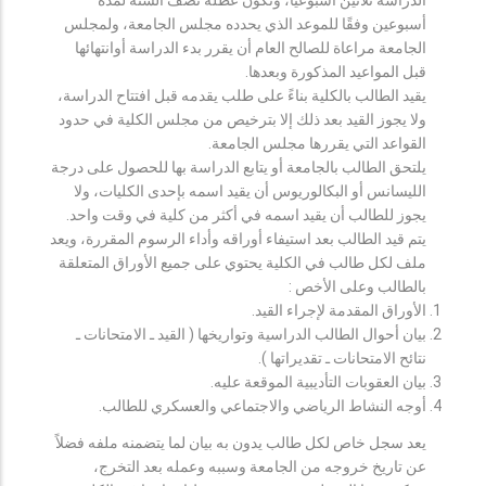
أسبوعين وفقًا للموعد الذي يحدده مجلس الجامعة، ولمجلس
الجامعة مراعاة للصالح العام أن يقرر بدء الدراسة أوانتهائها
قبل المواعيد المذكورة وبعدها.
يقيد الطالب بالكلية بناءً على طلب يقدمه قبل افتتاح الدراسة،
ولا يجوز القيد بعد ذلك إلا بترخيص من مجلس الكلية في حدود
القواعد التي يقررها مجلس الجامعة.
يلتحق الطالب بالجامعة أو يتابع الدراسة بها للحصول على درجة
الليسانس أو البكالوريوس أن يقيد اسمه بإحدى الكليات، ولا
يجوز للطالب أن يقيد اسمه في أكثر من كلية في وقت واحد.
يتم قيد الطالب بعد استيفاء أوراقه وأداء الرسوم المقررة، ويعد
ملف لكل طالب في الكلية يحتوي على جميع الأوراق المتعلقة
بالطالب وعلى الأخص :
الأوراق المقدمة لإجراء القيد.
بيان أحوال الطالب الدراسية وتواريخها ( القيد ـ الامتحانات ـ
نتائح الامتحانات ـ تقديراتها ).
بيان العقوبات التأديبية الموقعة عليه.
أوجه النشاط الرياضي والاجتماعي والعسكري للطالب.
يعد سجل خاص لكل طالب يدون به بيان لما يتضمنه ملفه فضلاً
عن تاريخ خروجه من الجامعة وسببه وعمله بعد التخرج،