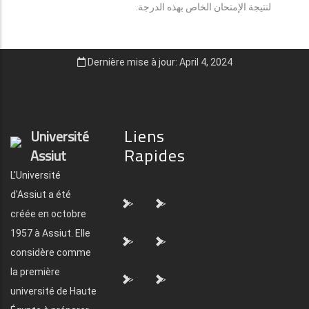
لنتيجة الإمتحان الخاص بهذه الدرجة.
Dernière mise à jour: April 4, 2024
Liens
Université
Rapides
Assiut
L'Université
d'Assiut a été
">
">
créée en octobre
1957 à Assiut. Elle
">
">
considère comme
la première
">
">
université de Haute