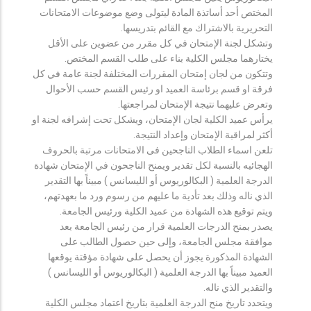
المختص أحد أساتذة المادة ليتولى وضع موضوعات الامتحانات
التحريرية بالاشتراك مع القائم بتدريسها.
وتشكل لجنة الإمتحان في كل مقرر من عضوين على الأقل
يختارهما مجلس الكلية بناء على طلب القسم المختص.
وتتكون من لجان إمتحان المقررات المختلفة لجنة عامة في كل
فرقة او قسم برئاسة العميد او رئيس القسم حسب الأحوال
وتعرض عليهما نتيجة الإمتحان لمراجعتها.
يرأس عميد الكلية لجان الإمتحان، ويشكل تحت إشرافه لجنة او
أكثر لمراقبة الإمتحان وإعداد النتيجة.
تلعن اسماء الطلاب الناجحين فى الامتحانات مرتبة بالحروف
الهجائيه بالنسبة لكل تقدير ويمنح الناجحون في الإمتحان شهادة
الدرجة العلمية ( البكالوريوس أو الليسانس ) مبيناً بها التقدير
الذي ناله وذلك بعد تأدية ما عليهم من رسوم ورد ما بعهدتهم،
ويتم توقيع هذه الشهادة من عميد الكلية ورئيس الجامعة.
يصدر بمنح الدرجات العلمية قرار من رئيس الجامعة بعد
موافقة مجلس الجامعة، وإلى حين حصول الطالب على
الشهادة المذكورة يجوز أن يحصل على شهادة مؤقتة يوقعها
العميد مبيناً بها الدرجة العلمية ( البكالوريوس أو الليسانس )
والتقدير الذي ناله.
ويتحدد تاريخ منح الدرجة العلمية بتاريخ اعتماد مجلس الكلية