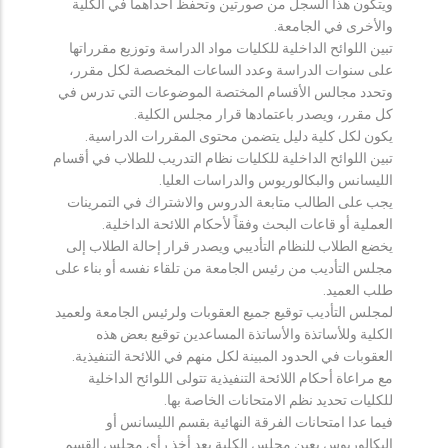
ويتكون هذا السجل من صورتين وتحفظ احداهما في الكلية
والأخرى في الجامعة.
تبين اللوائح الداخلية للكليات مواد الدراسة وتوزيع مقرراتها
على سنوات الدراسة وعدد الساعات المخصصة لكل مقرر،
وتحدد مجالس الأقسام المختصة الموضوعات التي تدرس في
كل مقرر، ويصدر باعتمادها قرار مجلس الكلية.
يكون لكل كلية دليل يتضمن محتوى المقررات الدراسية.
تبين اللوائح الداخلية للكليات نظام التدريب للطلاب في أقسام
الليسانس والبكالوريوس والدراسات العليا.
يجب على الطالب متابعة الدروس والاشتراك في التمرينات
العملية أو قاعات البحث وفقاً لأحكام اللائحة الداخلية.
يخضع الطلاب للنظام التأديبي ويصدر قرار إحالة الطلاب إلى
مجلس التأديب من رئيس الجامعة من تلقاء نفسه أو بناء على
طلب العميد.
لمجلس التأديب توقيع جميع العقوبات ولرئيس الجامعة ولعميد
الكلية وللأساتذة والأساتذة المساعدين توقيع بعض هذه
العقوبات في الحدود المبينة لكل منهم في اللائحة التنفيذية.
مع مراعاة أحكام اللائحة التنفيذية تتولى اللوائح الداخلية
للكليات تحديد نظم الامتحانات الخاصة بها.
فيما عدا امتحانات الفرقة النهائية بقسم الليسانس أو
البكالوريوس يعين مجلس الكلية بعد أخذ رأي مجلس القسم