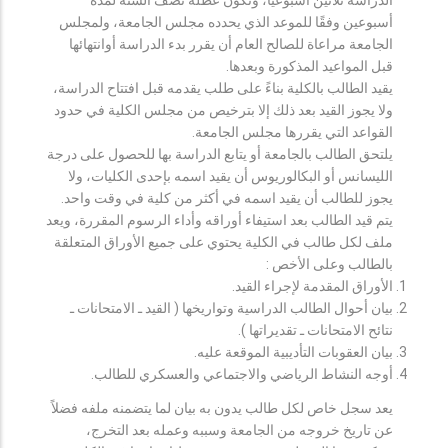
أسبوعين وفقًا للموعد الذي يحدده مجلس الجامعة، ولمجلس
الجامعة مراعاة للصالح العام أن يقرر بدء الدراسة أوانتهائها
قبل المواعيد المذكورة وبعدها.
يقيد الطالب بالكلية بناءً على طلب يقدمه قبل افتتاح الدراسة،
ولا يجوز القيد بعد ذلك إلا بترخيص من مجلس الكلية في حدود
القواعد التي يقررها مجلس الجامعة.
يلتحق الطالب بالجامعة أو يتابع الدراسة بها للحصول على درجة
الليسانس أو البكالوريوس أن يقيد اسمه بإحدى الكليات، ولا
يجوز للطالب أن يقيد اسمه في أكثر من كلية في وقت واحد.
يتم قيد الطالب بعد استيفاء أوراقه وأداء الرسوم المقررة، ويعد
ملف لكل طالب في الكلية يحتوي على جميع الأوراق المتعلقة
بالطالب وعلى الأخص :
الأوراق المقدمة لإجراء القيد.
بيان أحوال الطالب الدراسية وتواريخها ( القيد ـ الامتحانات ـ
نتائح الامتحانات ـ تقديراتها ).
بيان العقوبات التأديبية الموقعة عليه.
أوجه النشاط الرياضي والاجتماعي والعسكري للطالب.
يعد سجل خاص لكل طالب يدون به بيان لما يتضمنه ملفه فضلاً
عن تاريخ خروجه من الجامعة وسببه وعمله بعد التخرج،