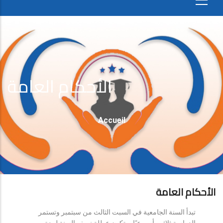
الأحكام العامة
Fil
Accueil
D'Ariane
الأحكام العامة
تبدأ السنة الجامعية في السبت الثالث من سبتمبر وتستمر
الدراسة ثلاثين أسبوعيًا، وتكون عطلة نصف السنة لمدة