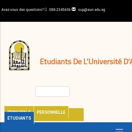
Aller
au
Avez-vous des questions?
088-2345606
sup@aun.edu.eg
contenu
N-
principal
Home
Règlements
&
décisions
Expatriés
Journal
Etudiants De L’Université D’
Rechercher
PRINCIPALE
PERSONNELLE
ÉTUDIANTS