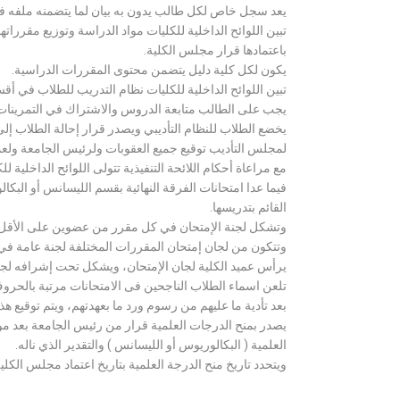
يعد سجل خاص لكل طالب يدون به بيان لما يتضمنه ملفه فض
تبين اللوائح الداخلية للكليات مواد الدراسة وتوزيع مق
باعتمادها قرار مجلس الكلية.
يكون لكل كلية دليل يتضمن محتوى المقررات الدراسية.
تبين اللوائح الداخلية للكليات نظام التدريب للطلاب في أق
يجب على الطالب متابعة الدروس والاشتراك في التمرينات الع
يخضع الطلاب للنظام التأديبي ويصدر قرار إحالة الطلاب إ
لمجلس التأديب توقيع جميع العقوبات ولرئيس الجامعة ولعميد
مع مراعاة أحكام اللائحة التنفيذية تتولى اللوائح الداخلية ل
فيما عدا امتحانات الفرقة النهائية بقسم الليسانس أو ال
القائم بتدريسها.
وتشكل لجنة الإمتحان في كل مقرر من عضوين على الأقل 
وتتكون من لجان إمتحان المقررات المختلفة لجنة عامة في
يرأس عميد الكلية لجان الإمتحان، ويشكل تحت إشرافه لجنة ا
تلعن اسماء الطلاب الناجحين فى الامتحانات مرتبة بالحروف ال
بعد تأدية ما عليهم من رسوم ورد ما بعهدتهم، ويتم توقيع ه
يصدر بمنح الدرجات العلمية قرار من رئيس الجامعة بعد مو
العلمية ( البكالوريوس أو الليسانس ) والتقدير الذي ناله.
ويتحدد تاريخ منح الدرجة العلمية بتاريخ اعتماد مجلس الكلية