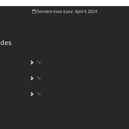
Dernière mise à jour: April 4, 2024
ides
">
">
">