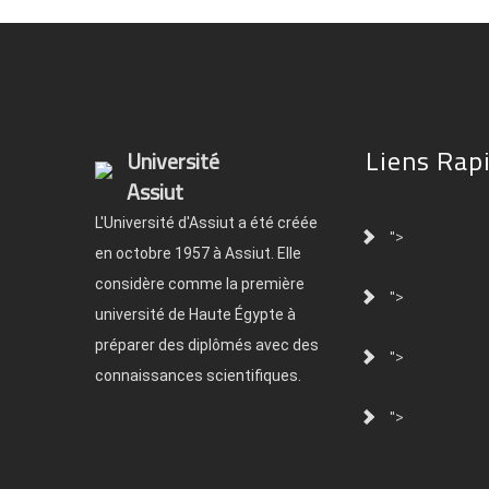
Liens Rap
Université
Assiut
L'Université d'Assiut a été créée
">
en octobre 1957 à Assiut. Elle
considère comme la première
">
université de Haute Égypte à
préparer des diplômés avec des
">
connaissances scientifiques.
">