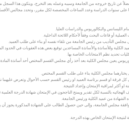
لاً عن تاريخ خروجه من الجامعة وسببه وعمله بعد التخرج، ويتكون هذا السجل م
رراتها على سنوات الدراسة وعدد الساعات المخصصة لكل مقرر، وتحدد مجالس الأ
سام الليسانس والبكالوريوس والدراسات العليا.
ملية أو قاعات البحث وفقاً لأحكام اللائحة الداخلية.
لى مجلس التأديب من رئيس الجامعة من تلقاء نفسه أو بناء على طلب العميد.
 الكلية وللأساتذة والأساتذة المساعدين توقيع بعض هذه العقوبات في الحدود المبين
لكليات تحديد نظم الامتحانات الخاصة بها.
بكالوريوس يعين مجلس الكلية بعد أخذ رأي مجلس القسم المختص أحد أساتذة المادة
يختارهما مجلس الكلية بناء على طلب القسم المختص.
 كل فرقة او قسم برئاسة العميد او رئيس القسم حسب الأحوال وتعرض عليهما نتيج
و أكثر لمراقبة الإمتحان وإعداد النتيجة.
هجائيه بالنسبة لكل تقدير ويمنح الناجحون في الإمتحان شهادة الدرجة العلمية ( الب
ذه الشهادة من عميد الكلية ورئيس الجامعة.
افقة مجلس الجامعة، وإلى حين حصول الطالب على الشهادة المذكورة يجوز أن يحصل
 لنتيجة الإمتحان الخاص بهذه الدرجة.