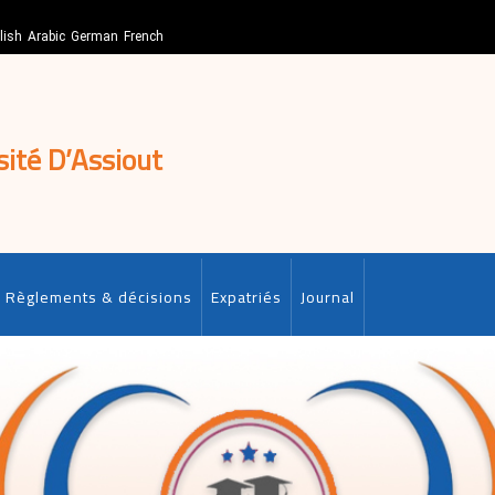
lish
Arabic
German
French
sité D’Assiout
Règlements & décisions
Expatriés
Journal