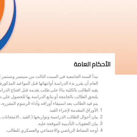
الأحكام العامة
تبدأ السنة الجامعية في السبت الثالث من سبتمبر وتستمر 
العام أن يقرر بدء الدراسة أوانتهائها قبل المواعيد المذكورة 
يقيد الطالب بالكلية بناءً على طلب يقدمه قبل افتتاح الدر
يلتحق الطالب بالجامعة أو يتابع الدراسة بها للحصول على 
يتم قيد الطالب بعد استيفاء أوراقه وأداء الرسوم المقررة
الأوراق المقدمة لإجراء القيد.
بيان أحوال الطالب الدراسية وتواريخها ( القيد ـ الامتحانات ـ ن
بيان العقوبات التأديبية الموقعة عليه.
أوجه النشاط الرياضي والاجتماعي والعسكري للطالب.