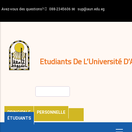
Aller
Avez-vous des questions?
088-2345606
sup@aun.edu.eg
au
contenu
N-
principal
Home
Règlements
&
décisions
Expatriés
Journal
Etudiants De L’Université D’
Rechercher
PRINCIPALE
PERSONNELLE
ÉTUDIANTS