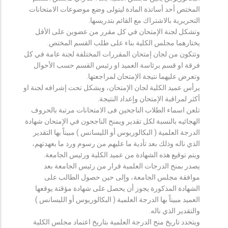
المختص أحد أساتذة المادة ليتولى وضع موضوعات الامتحانات
التحريرية بالاشتراك مع القائم بتدريسها.
وتشكل لجنة الإمتحان في كل مقرر من عضوين على الأقل
يختارهما مجلس الكلية بناء على طلب القسم المختص.
وتتكون من لجان إمتحان المقررات المختلفة لجنة عامة في كل
فرقة او قسم برئاسة العميد او رئيس القسم حسب الأحوال
وتعرض عليهما نتيجة الإمتحان لمراجعتها.
يرأس عميد الكلية لجان الإمتحان، ويشكل تحت إشرافه لجنة او
أكثر لمراقبة الإمتحان وإعداد النتيجة.
تلعن اسماء الطلاب الناجحين فى الامتحانات مرتبة بالحروف
الهجائيه بالنسبة لكل تقدير ويمنح الناجحون في الإمتحان شهادة
الدرجة العلمية ( البكالوريوس أو الليسانس ) مبيناً بها التقدير
الذي ناله وذلك بعد تأدية ما عليهم من رسوم ورد ما بعهدتهم،
ويتم توقيع هذه الشهادة من عميد الكلية ورئيس الجامعة.
يصدر بمنح الدرجات العلمية قرار من رئيس الجامعة بعد
موافقة مجلس الجامعة، وإلى حين حصول الطالب على
الشهادة المذكورة يجوز أن يحصل على شهادة مؤقتة يوقعها
العميد مبيناً بها الدرجة العلمية ( البكالوريوس أو الليسانس )
والتقدير الذي ناله.
ويتحدد تاريخ منح الدرجة العلمية بتاريخ اعتماد مجلس الكلية