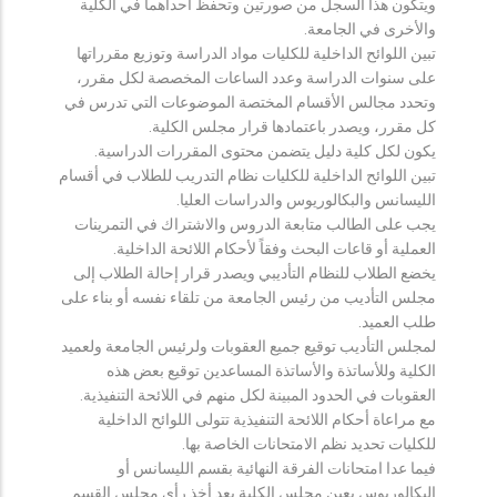
ويتكون هذا السجل من صورتين وتحفظ احداهما في الكلية
والأخرى في الجامعة.
تبين اللوائح الداخلية للكليات مواد الدراسة وتوزيع مقرراتها
على سنوات الدراسة وعدد الساعات المخصصة لكل مقرر،
وتحدد مجالس الأقسام المختصة الموضوعات التي تدرس في
كل مقرر، ويصدر باعتمادها قرار مجلس الكلية.
يكون لكل كلية دليل يتضمن محتوى المقررات الدراسية.
تبين اللوائح الداخلية للكليات نظام التدريب للطلاب في أقسام
الليسانس والبكالوريوس والدراسات العليا.
يجب على الطالب متابعة الدروس والاشتراك في التمرينات
العملية أو قاعات البحث وفقاً لأحكام اللائحة الداخلية.
يخضع الطلاب للنظام التأديبي ويصدر قرار إحالة الطلاب إلى
مجلس التأديب من رئيس الجامعة من تلقاء نفسه أو بناء على
طلب العميد.
لمجلس التأديب توقيع جميع العقوبات ولرئيس الجامعة ولعميد
الكلية وللأساتذة والأساتذة المساعدين توقيع بعض هذه
العقوبات في الحدود المبينة لكل منهم في اللائحة التنفيذية.
مع مراعاة أحكام اللائحة التنفيذية تتولى اللوائح الداخلية
للكليات تحديد نظم الامتحانات الخاصة بها.
فيما عدا امتحانات الفرقة النهائية بقسم الليسانس أو
البكالوريوس يعين مجلس الكلية بعد أخذ رأي مجلس القسم