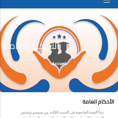
الأحكام العامة
Fil
Accueil
D'Ariane
الأحكام العامة
تبدأ السنة الجامعية في السبت الثالث من سبتمبر وتستمر
الدراسة ثلاثين أسبوعيًا، وتكون عطلة نصف السنة لمدة