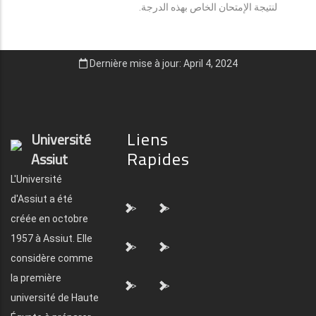
لنتيجة الإمتحان الخاص بهذه الدرجة.
Dernière mise à jour: April 4, 2024
Liens
Université
Rapides
Assiut
L'Université
d'Assiut a été
">
">
créée en octobre
1957 à Assiut. Elle
">
">
considère comme
la première
">
">
université de Haute