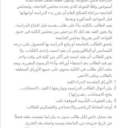
أسبوعين وفقًا للموعد الذي يحدده مجلس الجامعة، ولمجلس
الجامعة مراعاة للصالح العام أن يقرر بدء الدراسة أوانتهائها
قبل المواعيد المذكورة وبعدها.
يقيد الطالب بالكلية بناءً على طلب يقدمه قبل افتتاح الدراسة،
ولا يجوز القيد بعد ذلك إلا بترخيص من مجلس الكلية في حدود
القواعد التي يقررها مجلس الجامعة.
يلتحق الطالب بالجامعة أو يتابع الدراسة بها للحصول على درجة
الليسانس أو البكالوريوس أن يقيد اسمه بإحدى الكليات، ولا
يجوز للطالب أن يقيد اسمه في أكثر من كلية في وقت واحد.
يتم قيد الطالب بعد استيفاء أوراقه وأداء الرسوم المقررة، ويعد
ملف لكل طالب في الكلية يحتوي على جميع الأوراق المتعلقة
بالطالب وعلى الأخص :
الأوراق المقدمة لإجراء القيد.
بيان أحوال الطالب الدراسية وتواريخها ( القيد ـ الامتحانات ـ
نتائح الامتحانات ـ تقديراتها ).
بيان العقوبات التأديبية الموقعة عليه.
أوجه النشاط الرياضي والاجتماعي والعسكري للطالب.
يعد سجل خاص لكل طالب يدون به بيان لما يتضمنه ملفه فضلاً
عن تاريخ خروجه من الجامعة وسببه وعمله بعد التخرج،