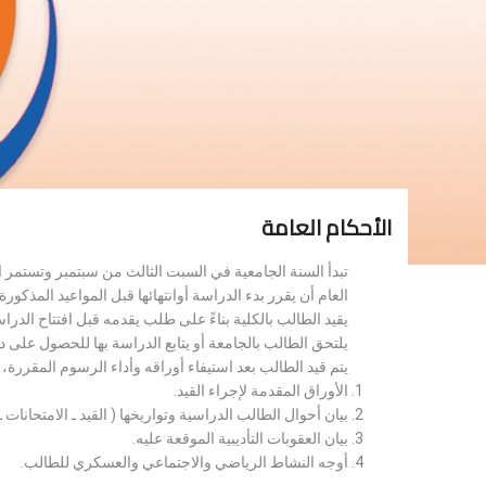
الأحكام العامة
تبدأ السنة الجامعية في السبت الثالث من سبتمبر وتستمر 
العام أن يقرر بدء الدراسة أوانتهائها قبل المواعيد المذكورة 
يقيد الطالب بالكلية بناءً على طلب يقدمه قبل افتتاح الدر
يلتحق الطالب بالجامعة أو يتابع الدراسة بها للحصول على 
يتم قيد الطالب بعد استيفاء أوراقه وأداء الرسوم المقررة
الأوراق المقدمة لإجراء القيد.
بيان أحوال الطالب الدراسية وتواريخها ( القيد ـ الامتحانات ـ ن
بيان العقوبات التأديبية الموقعة عليه.
أوجه النشاط الرياضي والاجتماعي والعسكري للطالب.