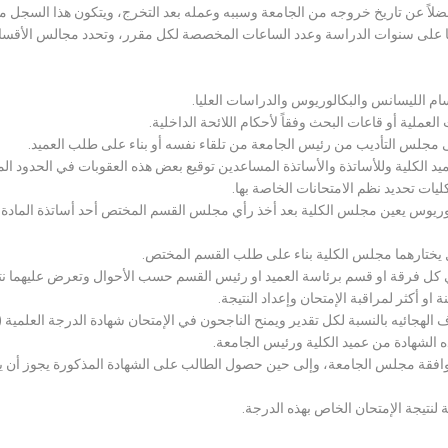
لاً عن تاريخ خروجه من الجامعة وسببه وعمله بعد التخرج، ويتكون هذا السجل م
رراتها على سنوات الدراسة وعدد الساعات المخصصة لكل مقرر، وتحدد مجالس الأ
سام الليسانس والبكالوريوس والدراسات العليا.
ملية أو قاعات البحث وفقاً لأحكام اللائحة الداخلية.
لى مجلس التأديب من رئيس الجامعة من تلقاء نفسه أو بناء على طلب العميد.
 الكلية وللأساتذة والأساتذة المساعدين توقيع بعض هذه العقوبات في الحدود المبين
لكليات تحديد نظم الامتحانات الخاصة بها.
بكالوريوس يعين مجلس الكلية بعد أخذ رأي مجلس القسم المختص أحد أساتذة المادة
يختارهما مجلس الكلية بناء على طلب القسم المختص.
 كل فرقة او قسم برئاسة العميد او رئيس القسم حسب الأحوال وتعرض عليهما نتيج
و أكثر لمراقبة الإمتحان وإعداد النتيجة.
هجائيه بالنسبة لكل تقدير ويمنح الناجحون في الإمتحان شهادة الدرجة العلمية ( الب
ذه الشهادة من عميد الكلية ورئيس الجامعة.
افقة مجلس الجامعة، وإلى حين حصول الطالب على الشهادة المذكورة يجوز أن يحصل
 لنتيجة الإمتحان الخاص بهذه الدرجة.