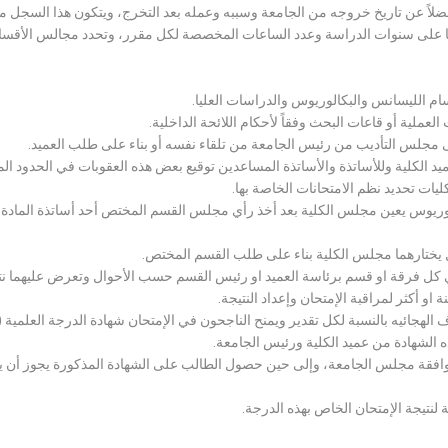
لاً عن تاريخ خروجه من الجامعة وسببه وعمله بعد التخرج، ويتكون هذا السجل م
رراتها على سنوات الدراسة وعدد الساعات المخصصة لكل مقرر، وتحدد مجالس الأ
سام الليسانس والبكالوريوس والدراسات العليا.
ملية أو قاعات البحث وفقاً لأحكام اللائحة الداخلية.
لى مجلس التأديب من رئيس الجامعة من تلقاء نفسه أو بناء على طلب العميد.
 الكلية وللأساتذة والأساتذة المساعدين توقيع بعض هذه العقوبات في الحدود المبين
لكليات تحديد نظم الامتحانات الخاصة بها.
بكالوريوس يعين مجلس الكلية بعد أخذ رأي مجلس القسم المختص أحد أساتذة المادة
يختارهما مجلس الكلية بناء على طلب القسم المختص.
 كل فرقة او قسم برئاسة العميد او رئيس القسم حسب الأحوال وتعرض عليهما نتيج
و أكثر لمراقبة الإمتحان وإعداد النتيجة.
هجائيه بالنسبة لكل تقدير ويمنح الناجحون في الإمتحان شهادة الدرجة العلمية ( الب
ذه الشهادة من عميد الكلية ورئيس الجامعة.
افقة مجلس الجامعة، وإلى حين حصول الطالب على الشهادة المذكورة يجوز أن يحصل
 لنتيجة الإمتحان الخاص بهذه الدرجة.