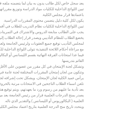
يعد سجل خاص لكل طالب يدون به بيان لما يتضمنه ملفه فض
تبين اللوائح الداخلية للكليات مواد الدراسة وتوزيع مق
باعتمادها قرار مجلس الكلية.
يكون لكل كلية دليل يتضمن محتوى المقررات الدراسية.
تبين اللوائح الداخلية للكليات نظام التدريب للطلاب في أق
يجب على الطالب متابعة الدروس والاشتراك في التمرينات الع
يخضع الطلاب للنظام التأديبي ويصدر قرار إحالة الطلاب إ
لمجلس التأديب توقيع جميع العقوبات ولرئيس الجامعة ولعميد
مع مراعاة أحكام اللائحة التنفيذية تتولى اللوائح الداخلية ل
فيما عدا امتحانات الفرقة النهائية بقسم الليسانس أو ال
القائم بتدريسها.
وتشكل لجنة الإمتحان في كل مقرر من عضوين على الأقل 
وتتكون من لجان إمتحان المقررات المختلفة لجنة عامة في
يرأس عميد الكلية لجان الإمتحان، ويشكل تحت إشرافه لجنة ا
تلعن اسماء الطلاب الناجحين فى الامتحانات مرتبة بالحروف ال
بعد تأدية ما عليهم من رسوم ورد ما بعهدتهم، ويتم توقيع ه
يصدر بمنح الدرجات العلمية قرار من رئيس الجامعة بعد مو
العلمية ( البكالوريوس أو الليسانس ) والتقدير الذي ناله.
ويتحدد تاريخ منح الدرجة العلمية بتاريخ اعتماد مجلس الكلية