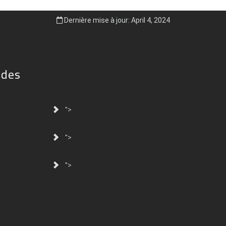
Dernière mise à jour: April 4, 2024
ides
">
">
">