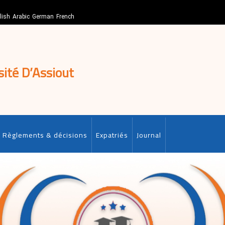
lish
Arabic
German
French
sité D’Assiout
Règlements & décisions
Expatriés
Journal