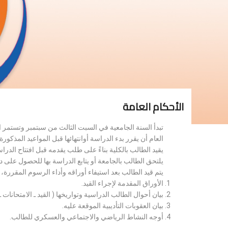
الأحكام العامة
تبدأ السنة الجامعية في السبت الثالث من سبتمبر وتستمر 
العام أن يقرر بدء الدراسة أوانتهائها قبل المواعيد المذكورة 
يقيد الطالب بالكلية بناءً على طلب يقدمه قبل افتتاح الدر
يلتحق الطالب بالجامعة أو يتابع الدراسة بها للحصول على 
يتم قيد الطالب بعد استيفاء أوراقه وأداء الرسوم المقررة
الأوراق المقدمة لإجراء القيد.
بيان أحوال الطالب الدراسية وتواريخها ( القيد ـ الامتحانات ـ ن
بيان العقوبات التأديبية الموقعة عليه.
أوجه النشاط الرياضي والاجتماعي والعسكري للطالب.