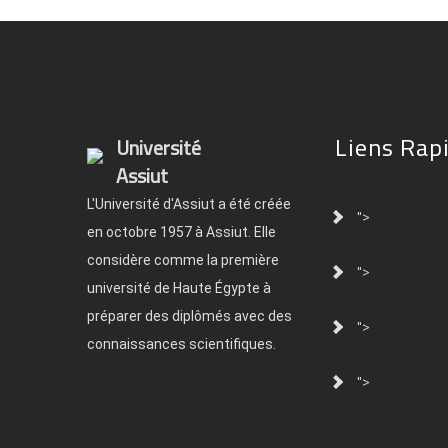
Liens Rap
Université
Assiut
L'Université d'Assiut a été créée
">
en octobre 1957 à Assiut. Elle
considère comme la première
">
université de Haute Égypte à
préparer des diplômés avec des
">
connaissances scientifiques.
">