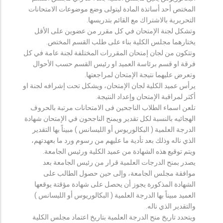
المختص أحد أساتذة المادة ليتولى وضع موضوعات الامتحانات
التحريرية بالاشتراك مع القائم بتدريسها.
وتشكل لجنة الإمتحان في كل مقرر من عضوين على الأقل
يختارهما مجلس الكلية بناء على طلب القسم المختص.
وتتكون من لجان إمتحان المقررات المختلفة لجنة عامة في كل
فرقة او قسم برئاسة العميد او رئيس القسم حسب الأحوال
وتعرض عليهما نتيجة الإمتحان لمراجعتها.
يرأس عميد الكلية لجان الإمتحان، ويشكل تحت إشرافه لجنة او
أكثر لمراقبة الإمتحان وإعداد النتيجة.
تلعن اسماء الطلاب الناجحين فى الامتحانات مرتبة بالحروف
الهجائيه بالنسبة لكل تقدير ويمنح الناجحون في الإمتحان شهادة
الدرجة العلمية ( البكالوريوس أو الليسانس ) مبيناً بها التقدير
الذي ناله وذلك بعد تأدية ما عليهم من رسوم ورد ما بعهدتهم،
ويتم توقيع هذه الشهادة من عميد الكلية ورئيس الجامعة.
يصدر بمنح الدرجات العلمية قرار من رئيس الجامعة بعد
موافقة مجلس الجامعة، وإلى حين حصول الطالب على
الشهادة المذكورة يجوز أن يحصل على شهادة مؤقتة يوقعها
العميد مبيناً بها الدرجة العلمية ( البكالوريوس أو الليسانس )
والتقدير الذي ناله.
ويتحدد تاريخ منح الدرجة العلمية بتاريخ اعتماد مجلس الكلية