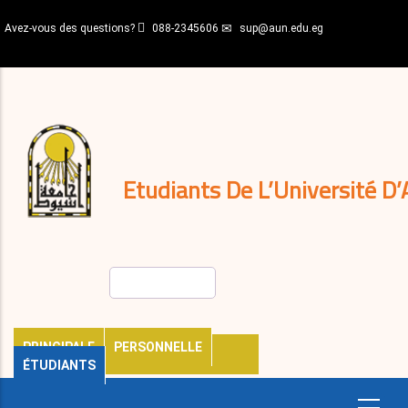
Aller
Avez-vous des questions?
088-2345606
sup@aun.edu.eg
au
contenu
N-
principal
Home
Règlements
&
décisions
Expatriés
Journal
Etudiants De L’Université D’
Rechercher
PRINCIPALE
PERSONNELLE
ÉTUDIANTS