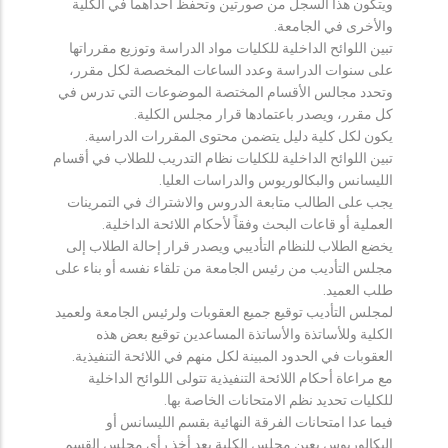
ويتكون هذا السجل من صورتين وتحفظ احداهما في الكلية
والأخرى في الجامعة.
تبين اللوائح الداخلية للكليات مواد الدراسة وتوزيع مقرراتها
على سنوات الدراسة وعدد الساعات المخصصة لكل مقرر،
وتحدد مجالس الأقسام المختصة الموضوعات التي تدرس في
كل مقرر، ويصدر باعتمادها قرار مجلس الكلية.
يكون لكل كلية دليل يتضمن محتوى المقررات الدراسية.
تبين اللوائح الداخلية للكليات نظام التدريب للطلاب في أقسام
الليسانس والبكالوريوس والدراسات العليا.
يجب على الطالب متابعة الدروس والاشتراك في التمرينات
العملية أو قاعات البحث وفقاً لأحكام اللائحة الداخلية.
يخضع الطلاب للنظام التأديبي ويصدر قرار إحالة الطلاب إلى
مجلس التأديب من رئيس الجامعة من تلقاء نفسه أو بناء على
طلب العميد.
لمجلس التأديب توقيع جميع العقوبات ولرئيس الجامعة ولعميد
الكلية وللأساتذة والأساتذة المساعدين توقيع بعض هذه
العقوبات في الحدود المبينة لكل منهم في اللائحة التنفيذية.
مع مراعاة أحكام اللائحة التنفيذية تتولى اللوائح الداخلية
للكليات تحديد نظم الامتحانات الخاصة بها.
فيما عدا امتحانات الفرقة النهائية بقسم الليسانس أو
البكالوريوس يعين مجلس الكلية بعد أخذ رأي مجلس القسم