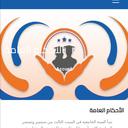
الأحكام العامة
Fil
Accueil
D'Ariane
الأحكام العامة
تبدأ السنة الجامعية في السبت الثالث من سبتمبر وتستمر
الدراسة ثلاثين أسبوعيًا، وتكون عطلة نصف السنة لمدة