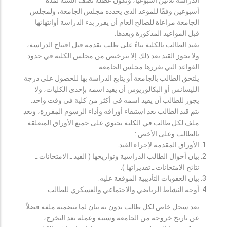
أسبوعين وفقًا للموعد الذي يحدده مجلس الجامعة، ولمجلس
الجامعة مراعاة للصالح العام أن يقرر بدء الدراسة أوانتهائها
قبل المواعيد المذكورة وبعدها.
يقيد الطالب بالكلية بناءً على طلب يقدمه قبل افتتاح الدراسة،
ولا يجوز القيد بعد ذلك إلا بترخيص من مجلس الكلية في حدود
القواعد التي يقررها مجلس الجامعة.
يلتحق الطالب بالجامعة أو يتابع الدراسة بها للحصول على درجة
الليسانس أو البكالوريوس أن يقيد اسمه بإحدى الكليات، ولا
يجوز للطالب أن يقيد اسمه في أكثر من كلية في وقت واحد.
يتم قيد الطالب بعد استيفاء أوراقه وأداء الرسوم المقررة، ويعد
ملف لكل طالب في الكلية يحتوي على جميع الأوراق المتعلقة
بالطالب وعلى الأخص :
الأوراق المقدمة لإجراء القيد.
بيان أحوال الطالب الدراسية وتواريخها ( القيد ـ الامتحانات ـ
نتائح الامتحانات ـ تقديراتها ).
بيان العقوبات التأديبية الموقعة عليه.
أوجه النشاط الرياضي والاجتماعي والعسكري للطالب.
يعد سجل خاص لكل طالب يدون به بيان لما يتضمنه ملفه فضلاً
عن تاريخ خروجه من الجامعة وسببه وعمله بعد التخرج،