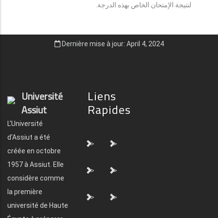
لنتيجة الإمتحان الخاص بهذه الدرجة.
Dernière mise à jour: April 4, 2024
Liens
Université
Rapides
Assiut
L'Université
d'Assiut a été
">
">
créée en octobre
1957 à Assiut. Elle
">
">
considère comme
la première
">
">
université de Haute