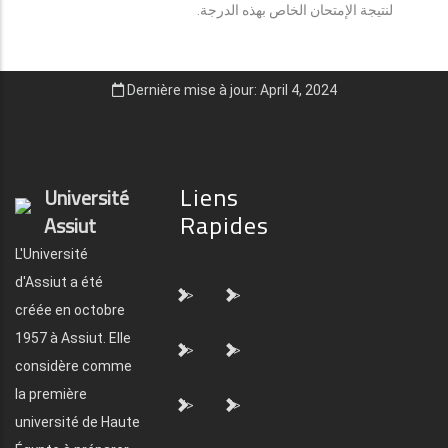
لنتيجة الإمتحان الخاص بهذه الدرجة.
Dernière mise à jour: April 4, 2024
Liens
Université
Rapides
Assiut
L'Université
d'Assiut a été
">
">
créée en octobre
1957 à Assiut. Elle
">
">
considère comme
la première
">
">
université de Haute