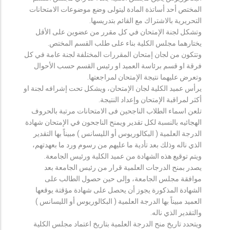
المختص أحد أساتذة المادة ليتولى وضع موضوعات الامتحانات
التحريرية بالاشتراك مع القائم بتدريسها.
وتشكل لجنة الإمتحان في كل مقرر من عضوين على الأقل
يختارهما مجلس الكلية بناء على طلب القسم المختص.
وتتكون من لجان إمتحان المقررات المختلفة لجنة عامة في كل
فرقة او قسم برئاسة العميد او رئيس القسم حسب الأحوال
وتعرض عليهما نتيجة الإمتحان لمراجعتها.
يرأس عميد الكلية لجان الإمتحان، ويشكل تحت إشرافه لجنة او
أكثر لمراقبة الإمتحان وإعداد النتيجة.
تلعن اسماء الطلاب الناجحين فى الامتحانات مرتبة بالحروف
الهجائيه بالنسبة لكل تقدير ويمنح الناجحون في الإمتحان شهادة
الدرجة العلمية ( البكالوريوس أو الليسانس ) مبيناً بها التقدير
الذي ناله وذلك بعد تأدية ما عليهم من رسوم ورد ما بعهدتهم،
ويتم توقيع هذه الشهادة من عميد الكلية ورئيس الجامعة.
يصدر بمنح الدرجات العلمية قرار من رئيس الجامعة بعد
موافقة مجلس الجامعة، وإلى حين حصول الطالب على
الشهادة المذكورة يجوز أن يحصل على شهادة مؤقتة يوقعها
العميد مبيناً بها الدرجة العلمية ( البكالوريوس أو الليسانس )
والتقدير الذي ناله.
ويتحدد تاريخ منح الدرجة العلمية بتاريخ اعتماد مجلس الكلية