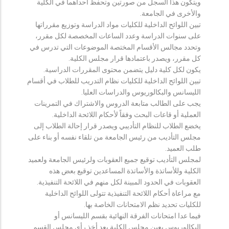
ويتكون هذا السجل من صورتين وتحفظ احداهما في الكلية
والأخرى في الجامعة.
تبين اللوائح الداخلية للكليات مواد الدراسة وتوزيع مقرراتها
على سنوات الدراسة وعدد الساعات المخصصة لكل مقرر،
وتحدد مجالس الأقسام المختصة الموضوعات التي تدرس في
كل مقرر، ويصدر باعتمادها قرار مجلس الكلية.
يكون لكل كلية دليل يتضمن محتوى المقررات الدراسية.
تبين اللوائح الداخلية للكليات نظام التدريب للطلاب في أقسام
الليسانس والبكالوريوس والدراسات العليا.
يجب على الطالب متابعة الدروس والاشتراك في التمرينات
العملية أو قاعات البحث وفقاً لأحكام اللائحة الداخلية.
يخضع الطلاب للنظام التأديبي ويصدر قرار إحالة الطلاب إلى
مجلس التأديب من رئيس الجامعة من تلقاء نفسه أو بناء على
طلب العميد.
لمجلس التأديب توقيع جميع العقوبات ولرئيس الجامعة ولعميد
الكلية وللأساتذة والأساتذة المساعدين توقيع بعض هذه
العقوبات في الحدود المبينة لكل منهم في اللائحة التنفيذية.
مع مراعاة أحكام اللائحة التنفيذية تتولى اللوائح الداخلية
للكليات تحديد نظم الامتحانات الخاصة بها.
فيما عدا امتحانات الفرقة النهائية بقسم الليسانس أو
البكالوريوس يعين مجلس الكلية بعد أخذ رأي مجلس القسم