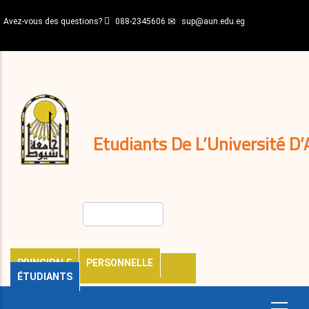
Aller
Avez-vous des questions?
088-2345606
sup@aun.edu.eg
au
contenu
N-
principal
Home
Règlements
&
décisions
Expatriés
Journal
Etudiants De L’Université D’
Rechercher
PRINCIPALE
PERSONNELLE
ÉTUDIANTS