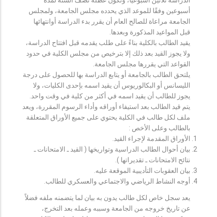
أسبوعين وفقًا للموعد الذي يحدده مجلس الجامعة، ولمجلس
الجامعة مراعاة للصالح العام أن يقرر بدء الدراسة أوانتهائها
قبل المواعيد المذكورة وبعدها.
يقيد الطالب بالكلية بناءً على طلب يقدمه قبل افتتاح الدراسة،
ولا يجوز القيد بعد ذلك إلا بترخيص من مجلس الكلية في حدود
القواعد التي يقررها مجلس الجامعة.
يلتحق الطالب بالجامعة أو يتابع الدراسة بها للحصول على درجة
الليسانس أو البكالوريوس أن يقيد اسمه بإحدى الكليات، ولا
يجوز للطالب أن يقيد اسمه في أكثر من كلية في وقت واحد.
يتم قيد الطالب بعد استيفاء أوراقه وأداء الرسوم المقررة، ويعد
ملف لكل طالب في الكلية يحتوي على جميع الأوراق المتعلقة
بالطالب وعلى الأخص :
الأوراق المقدمة لإجراء القيد.
بيان أحوال الطالب الدراسية وتواريخها ( القيد ـ الامتحانات ـ
نتائح الامتحانات ـ تقديراتها ).
بيان العقوبات التأديبية الموقعة عليه.
أوجه النشاط الرياضي والاجتماعي والعسكري للطالب.
يعد سجل خاص لكل طالب يدون به بيان لما يتضمنه ملفه فضلاً
عن تاريخ خروجه من الجامعة وسببه وعمله بعد التخرج،