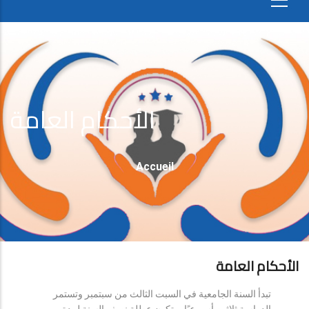
الأحكام العامة
Fil
Accueil
D'Ariane
الأحكام العامة
تبدأ السنة الجامعية في السبت الثالث من سبتمبر وتستمر
الدراسة ثلاثين أسبوعيًا، وتكون عطلة نصف السنة لمدة