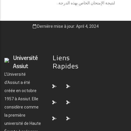
لنتيجة الإمتحان الخاص بهذه الدرجة.
Dernière mise à jour: April 4, 2024
Liens
Université
Rapides
Assiut
L'Université
d'Assiut a été
">
">
créée en octobre
1957 à Assiut. Elle
">
">
considère comme
la première
">
">
université de Haute