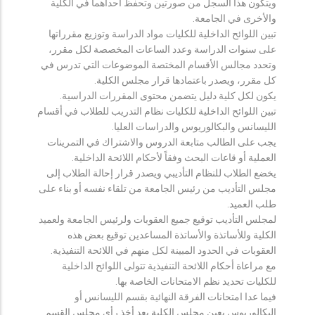
ويتكون هذا السجل من صورتين وتحفظ احداهما في الكلية
والأخرى في الجامعة.
تبين اللوائح الداخلية للكليات مواد الدراسة وتوزيع مقرراتها
على سنوات الدراسة وعدد الساعات المخصصة لكل مقرر،
وتحدد مجالس الأقسام المختصة الموضوعات التي تدرس في
كل مقرر، ويصدر باعتمادها قرار مجلس الكلية.
يكون لكل كلية دليل يتضمن محتوى المقررات الدراسية.
تبين اللوائح الداخلية للكليات نظام التدريب للطلاب في أقسام
الليسانس والبكالوريوس والدراسات العليا.
يجب على الطالب متابعة الدروس والاشتراك في التمرينات
العملية أو قاعات البحث وفقاً لأحكام اللائحة الداخلية.
يخضع الطلاب للنظام التأديبي ويصدر قرار إحالة الطلاب إلى
مجلس التأديب من رئيس الجامعة من تلقاء نفسه أو بناء على
طلب العميد.
لمجلس التأديب توقيع جميع العقوبات ولرئيس الجامعة ولعميد
الكلية وللأساتذة والأساتذة المساعدين توقيع بعض هذه
العقوبات في الحدود المبينة لكل منهم في اللائحة التنفيذية.
مع مراعاة أحكام اللائحة التنفيذية تتولى اللوائح الداخلية
للكليات تحديد نظم الامتحانات الخاصة بها.
فيما عدا امتحانات الفرقة النهائية بقسم الليسانس أو
البكالوريوس يعين مجلس الكلية بعد أخذ رأي مجلس القسم