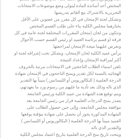
المختص أحد أساتذة المادة ليتولى وضع موضوعات الامتحانات
التحريرية بالاشتراك مع القائم بتدريسها.
وتشكل لجنة الإمتحان في كل مقرر من عضوين على الأقل
يختارهما مجلس الكلية بناء على طلب القسم المختص.
وتتكون من لجان إمتحان المقررات المختلفة لجنة عامة في كل
فرقة او قسم برئاسة العميد او رئيس القسم حسب الأحوال
وتعرض عليهما نتيجة الإمتحان لمراجعتها.
يرأس عميد الكلية لجان الإمتحان، ويشكل تحت إشرافه لجنة او
أكثر لمراقبة الإمتحان وإعداد النتيجة.
تلعن اسماء الطلاب الناجحين فى الامتحانات مرتبة بالحروف
الهجائيه بالنسبة لكل تقدير ويمنح الناجحون في الإمتحان شهادة
الدرجة العلمية ( البكالوريوس أو الليسانس ) مبيناً بها التقدير
الذي ناله وذلك بعد تأدية ما عليهم من رسوم ورد ما بعهدتهم،
ويتم توقيع هذه الشهادة من عميد الكلية ورئيس الجامعة.
يصدر بمنح الدرجات العلمية قرار من رئيس الجامعة بعد
موافقة مجلس الجامعة، وإلى حين حصول الطالب على
الشهادة المذكورة يجوز أن يحصل على شهادة مؤقتة يوقعها
العميد مبيناً بها الدرجة العلمية ( البكالوريوس أو الليسانس )
والتقدير الذي ناله.
ويتحدد تاريخ منح الدرجة العلمية بتاريخ اعتماد مجلس الكلية