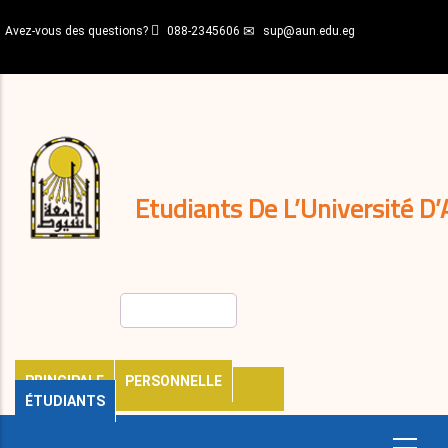
Aller
Avez-vous des questions?
088-2345606
sup@aun.edu.eg
au
contenu
N-
principal
Home
Règlements
&
décisions
Expatriés
Journal
Etudiants De L’Université D’
Rechercher
PRINCIPALE
PERSONNELLE
ÉTUDIANTS