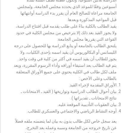
أسبوعين وفقًا للموعد الذي يحدده مجلس الجامعة، ولمجلس
الجامعة مراعاة للصالح العام أن يقرر بدء الدراسة أوانتهائها
قبل المواعيد المذكورة وبعدها.
يقيد الطالب بالكلية بناءً على طلب يقدمه قبل افتتاح الدراسة،
ولا يجوز القيد بعد ذلك إلا بترخيص من مجلس الكلية في حدود
القواعد التي يقررها مجلس الجامعة.
يلتحق الطالب بالجامعة أو يتابع الدراسة بها للحصول على درجة
الليسانس أو البكالوريوس أن يقيد اسمه بإحدى الكليات، ولا
يجوز للطالب أن يقيد اسمه في أكثر من كلية في وقت واحد.
يتم قيد الطالب بعد استيفاء أوراقه وأداء الرسوم المقررة، ويعد
ملف لكل طالب في الكلية يحتوي على جميع الأوراق المتعلقة
بالطالب وعلى الأخص :
الأوراق المقدمة لإجراء القيد.
بيان أحوال الطالب الدراسية وتواريخها ( القيد ـ الامتحانات ـ
نتائح الامتحانات ـ تقديراتها ).
بيان العقوبات التأديبية الموقعة عليه.
أوجه النشاط الرياضي والاجتماعي والعسكري للطالب.
يعد سجل خاص لكل طالب يدون به بيان لما يتضمنه ملفه فضلاً
عن تاريخ خروجه من الجامعة وسببه وعمله بعد التخرج،