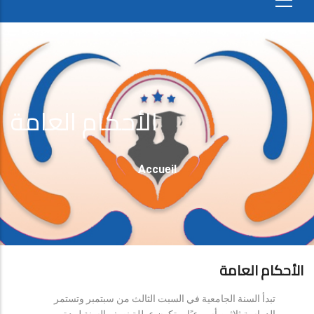
الأحكام العامة
Fil
Accueil
D'Ariane
الأحكام العامة
تبدأ السنة الجامعية في السبت الثالث من سبتمبر وتستمر
الدراسة ثلاثين أسبوعيًا، وتكون عطلة نصف السنة لمدة