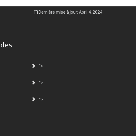
Dernière mise à jour: April 4, 2024
ides
">
">
">