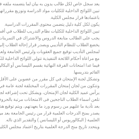
يعد سجل خاص لكل طالب يدون به بيان لما يتضمنه ملفه فض
تبين اللوائح الداخلية للكليات مواد الدراسة وتوزيع مق
باعتمادها قرار مجلس الكلية.
يكون لكل كلية دليل يتضمن محتوى المقررات الدراسية.
تبين اللوائح الداخلية للكليات نظام التدريب للطلاب في أق
يجب على الطالب متابعة الدروس والاشتراك في التمرينات الع
يخضع الطلاب للنظام التأديبي ويصدر قرار إحالة الطلاب إ
لمجلس التأديب توقيع جميع العقوبات ولرئيس الجامعة ولعميد
مع مراعاة أحكام اللائحة التنفيذية تتولى اللوائح الداخلية ل
فيما عدا امتحانات الفرقة النهائية بقسم الليسانس أو ال
القائم بتدريسها.
وتشكل لجنة الإمتحان في كل مقرر من عضوين على الأقل 
وتتكون من لجان إمتحان المقررات المختلفة لجنة عامة في
يرأس عميد الكلية لجان الإمتحان، ويشكل تحت إشرافه لجنة ا
تلعن اسماء الطلاب الناجحين فى الامتحانات مرتبة بالحروف ال
بعد تأدية ما عليهم من رسوم ورد ما بعهدتهم، ويتم توقيع ه
يصدر بمنح الدرجات العلمية قرار من رئيس الجامعة بعد مو
العلمية ( البكالوريوس أو الليسانس ) والتقدير الذي ناله.
ويتحدد تاريخ منح الدرجة العلمية بتاريخ اعتماد مجلس الكلية