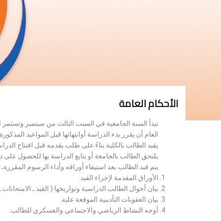
الأحكام العامة
تبدأ السنة الجامعية في السبت الثالث من سبتمبر وتستمر 
العام أن يقرر بدء الدراسة أوانتهائها قبل المواعيد المذكورة 
يقيد الطالب بالكلية بناءً على طلب يقدمه قبل افتتاح الدر
يلتحق الطالب بالجامعة أو يتابع الدراسة بها للحصول على 
يتم قيد الطالب بعد استيفاء أوراقه وأداء الرسوم المقررة
الأوراق المقدمة لإجراء القيد.
بيان أحوال الطالب الدراسية وتواريخها ( القيد ـ الامتحانات ـ ن
بيان العقوبات التأديبية الموقعة عليه.
أوجه النشاط الرياضي والاجتماعي والعسكري للطالب.