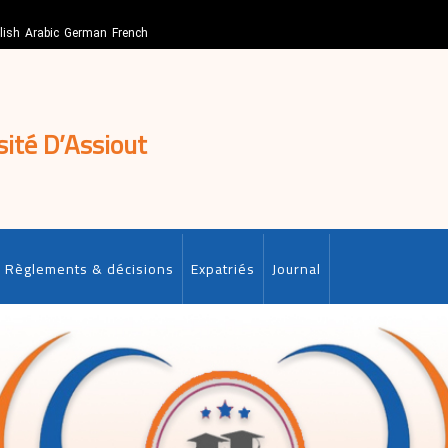
lish
Arabic
German
French
sité D’Assiout
Règlements & décisions
Expatriés
Journal