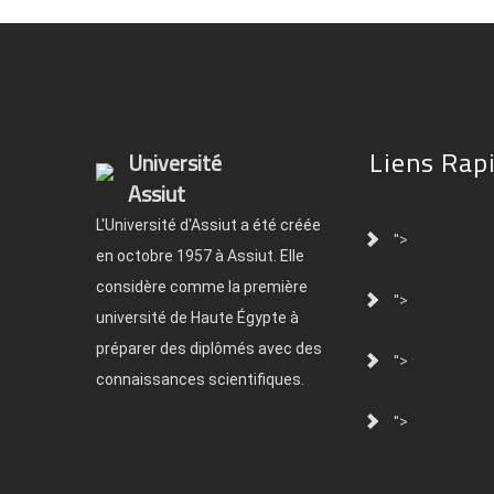
Liens Rap
Université
Assiut
L'Université d'Assiut a été créée
">
en octobre 1957 à Assiut. Elle
considère comme la première
">
université de Haute Égypte à
préparer des diplômés avec des
">
connaissances scientifiques.
">