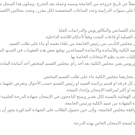
لاً عن تاريخ خروجه من الجامعة وسببه وعمله بعد التخرج، ويتكون هذا السجل م
رراتها على سنوات الدراسة وعدد الساعات المخصصة لكل مقرر، وتحدد مجالس الأ
سام الليسانس والبكالوريوس والدراسات العليا.
ملية أو قاعات البحث وفقاً لأحكام اللائحة الداخلية.
لى مجلس التأديب من رئيس الجامعة من تلقاء نفسه أو بناء على طلب العميد.
 الكلية وللأساتذة والأساتذة المساعدين توقيع بعض هذه العقوبات في الحدود المبين
لكليات تحديد نظم الامتحانات الخاصة بها.
بكالوريوس يعين مجلس الكلية بعد أخذ رأي مجلس القسم المختص أحد أساتذة المادة
يختارهما مجلس الكلية بناء على طلب القسم المختص.
 كل فرقة او قسم برئاسة العميد او رئيس القسم حسب الأحوال وتعرض عليهما نتيج
و أكثر لمراقبة الإمتحان وإعداد النتيجة.
هجائيه بالنسبة لكل تقدير ويمنح الناجحون في الإمتحان شهادة الدرجة العلمية ( الب
ذه الشهادة من عميد الكلية ورئيس الجامعة.
افقة مجلس الجامعة، وإلى حين حصول الطالب على الشهادة المذكورة يجوز أن يحصل
 لنتيجة الإمتحان الخاص بهذه الدرجة.