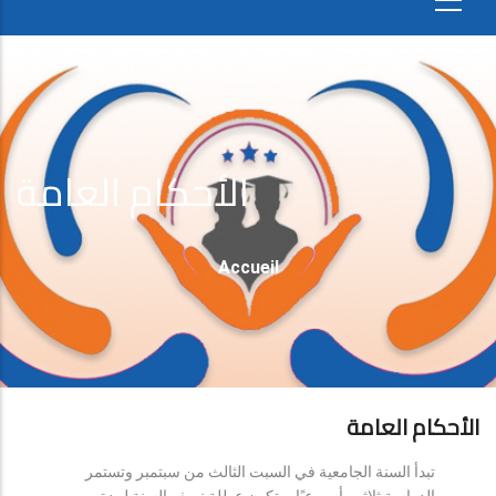
الأحكام العامة
Fil
Accueil
D'Ariane
الأحكام العامة
تبدأ السنة الجامعية في السبت الثالث من سبتمبر وتستمر
الدراسة ثلاثين أسبوعيًا، وتكون عطلة نصف السنة لمدة