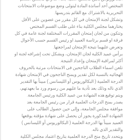
المختص أحد أساتذة المادة ليتولى وضع موضوعات الامتحانات
التحريرية بالاشتراك مع القائم بتدريسها.
وتشكل لجنة الإمتحان في كل مقرر من عضوين على الأقل
يختارهما مجلس الكلية بناء على طلب القسم المختص.
وتتكون من لجان إمتحان المقررات المختلفة لجنة عامة في كل
فرقة او قسم برئاسة العميد او رئيس القسم حسب الأحوال
وتعرض عليهما نتيجة الإمتحان لمراجعتها.
يرأس عميد الكلية لجان الإمتحان، ويشكل تحت إشرافه لجنة او
أكثر لمراقبة الإمتحان وإعداد النتيجة.
تلعن اسماء الطلاب الناجحين فى الامتحانات مرتبة بالحروف
الهجائيه بالنسبة لكل تقدير ويمنح الناجحون في الإمتحان شهادة
الدرجة العلمية ( البكالوريوس أو الليسانس ) مبيناً بها التقدير
الذي ناله وذلك بعد تأدية ما عليهم من رسوم ورد ما بعهدتهم،
ويتم توقيع هذه الشهادة من عميد الكلية ورئيس الجامعة.
يصدر بمنح الدرجات العلمية قرار من رئيس الجامعة بعد
موافقة مجلس الجامعة، وإلى حين حصول الطالب على
الشهادة المذكورة يجوز أن يحصل على شهادة مؤقتة يوقعها
العميد مبيناً بها الدرجة العلمية ( البكالوريوس أو الليسانس )
والتقدير الذي ناله.
ويتحدد تاريخ منح الدرجة العلمية بتاريخ اعتماد مجلس الكلية