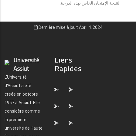
لنتيجة الإمتحان الخاص بهذه الدرجة.
Dernière mise à jour: April 4, 2024
Liens
Université
Rapides
Assiut
L'Université
d'Assiut a été
">
">
créée en octobre
1957 à Assiut. Elle
">
">
considère comme
la première
">
">
université de Haute