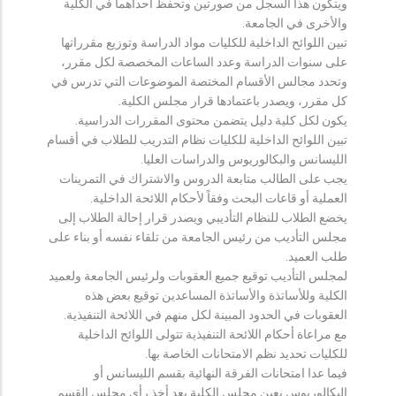
ويتكون هذا السجل من صورتين وتحفظ احداهما في الكلية
والأخرى في الجامعة.
تبين اللوائح الداخلية للكليات مواد الدراسة وتوزيع مقرراتها
على سنوات الدراسة وعدد الساعات المخصصة لكل مقرر،
وتحدد مجالس الأقسام المختصة الموضوعات التي تدرس في
كل مقرر، ويصدر باعتمادها قرار مجلس الكلية.
يكون لكل كلية دليل يتضمن محتوى المقررات الدراسية.
تبين اللوائح الداخلية للكليات نظام التدريب للطلاب في أقسام
الليسانس والبكالوريوس والدراسات العليا.
يجب على الطالب متابعة الدروس والاشتراك في التمرينات
العملية أو قاعات البحث وفقاً لأحكام اللائحة الداخلية.
يخضع الطلاب للنظام التأديبي ويصدر قرار إحالة الطلاب إلى
مجلس التأديب من رئيس الجامعة من تلقاء نفسه أو بناء على
طلب العميد.
لمجلس التأديب توقيع جميع العقوبات ولرئيس الجامعة ولعميد
الكلية وللأساتذة والأساتذة المساعدين توقيع بعض هذه
العقوبات في الحدود المبينة لكل منهم في اللائحة التنفيذية.
مع مراعاة أحكام اللائحة التنفيذية تتولى اللوائح الداخلية
للكليات تحديد نظم الامتحانات الخاصة بها.
فيما عدا امتحانات الفرقة النهائية بقسم الليسانس أو
البكالوريوس يعين مجلس الكلية بعد أخذ رأي مجلس القسم