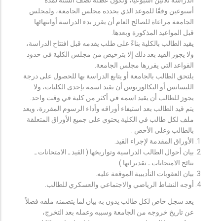
أسبوعين وفقًا للموعد الذي يحدده مجلس الجامعة، ولمجلس
الجامعة مراعاة للصالح العام أن يقرر بدء الدراسة أوانتهائها
قبل المواعيد المذكورة وبعدها.
يقيد الطالب بالكلية بناءً على طلب يقدمه قبل افتتاح الدراسة،
ولا يجوز القيد بعد ذلك إلا بترخيص من مجلس الكلية في حدود
القواعد التي يقررها مجلس الجامعة.
يلتحق الطالب بالجامعة أو يتابع الدراسة بها للحصول على درجة
الليسانس أو البكالوريوس أن يقيد اسمه بإحدى الكليات، ولا
يجوز للطالب أن يقيد اسمه في أكثر من كلية في وقت واحد.
يتم قيد الطالب بعد استيفاء أوراقه وأداء الرسوم المقررة، ويعد
ملف لكل طالب في الكلية يحتوي على جميع الأوراق المتعلقة
بالطالب وعلى الأخص :
الأوراق المقدمة لإجراء القيد.
بيان أحوال الطالب الدراسية وتواريخها ( القيد ـ الامتحانات ـ
نتائح الامتحانات ـ تقديراتها ).
بيان العقوبات التأديبية الموقعة عليه.
أوجه النشاط الرياضي والاجتماعي والعسكري للطالب.
يعد سجل خاص لكل طالب يدون به بيان لما يتضمنه ملفه فضلاً
عن تاريخ خروجه من الجامعة وسببه وعمله بعد التخرج،