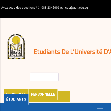
Aller
Avez-vous des questions?
088-2345606
sup@aun.edu.eg
au
contenu
N-
principal
Home
Règlements
&
décisions
Expatriés
Journal
Etudiants De L’Université D’
Rechercher
PRINCIPALE
PERSONNELLE
ÉTUDIANTS