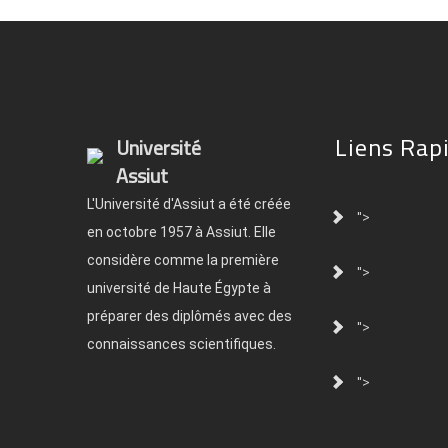
Liens Rap
Université
Assiut
L'Université d'Assiut a été créée
">
en octobre 1957 à Assiut. Elle
considère comme la première
">
université de Haute Égypte à
préparer des diplômés avec des
">
connaissances scientifiques.
">