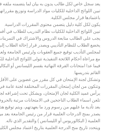
يعد سجل خاص لكل طالب يدون به بيان لما يتضمنه ملفه فض
تبين اللوائح الداخلية للكليات مواد الدراسة وتوزيع مق
باعتمادها قرار مجلس الكلية.
يكون لكل كلية دليل يتضمن محتوى المقررات الدراسية.
تبين اللوائح الداخلية للكليات نظام التدريب للطلاب في أق
يجب على الطالب متابعة الدروس والاشتراك في التمرينات الع
يخضع الطلاب للنظام التأديبي ويصدر قرار إحالة الطلاب إ
لمجلس التأديب توقيع جميع العقوبات ولرئيس الجامعة ولعميد
مع مراعاة أحكام اللائحة التنفيذية تتولى اللوائح الداخلية ل
فيما عدا امتحانات الفرقة النهائية بقسم الليسانس أو ال
القائم بتدريسها.
وتشكل لجنة الإمتحان في كل مقرر من عضوين على الأقل 
وتتكون من لجان إمتحان المقررات المختلفة لجنة عامة في
يرأس عميد الكلية لجان الإمتحان، ويشكل تحت إشرافه لجنة ا
تلعن اسماء الطلاب الناجحين فى الامتحانات مرتبة بالحروف ال
بعد تأدية ما عليهم من رسوم ورد ما بعهدتهم، ويتم توقيع ه
يصدر بمنح الدرجات العلمية قرار من رئيس الجامعة بعد مو
العلمية ( البكالوريوس أو الليسانس ) والتقدير الذي ناله.
ويتحدد تاريخ منح الدرجة العلمية بتاريخ اعتماد مجلس الكلية