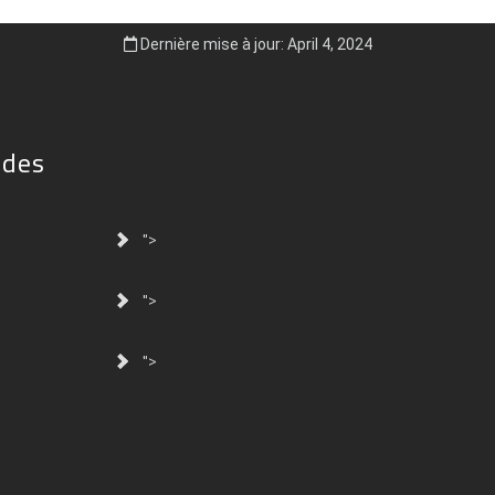
Dernière mise à jour: April 4, 2024
ides
">
">
">