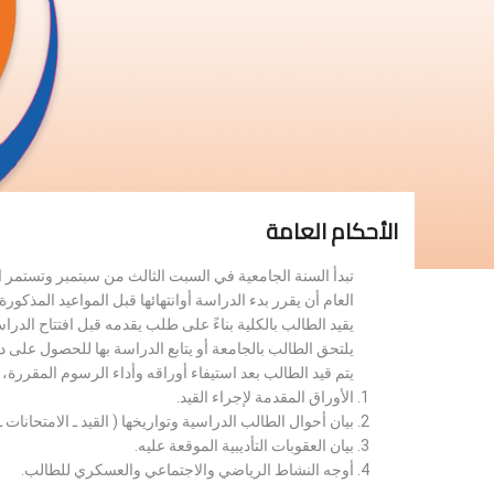
الأحكام العامة
تبدأ السنة الجامعية في السبت الثالث من سبتمبر وتستمر 
العام أن يقرر بدء الدراسة أوانتهائها قبل المواعيد المذكورة 
يقيد الطالب بالكلية بناءً على طلب يقدمه قبل افتتاح الدر
يلتحق الطالب بالجامعة أو يتابع الدراسة بها للحصول على 
يتم قيد الطالب بعد استيفاء أوراقه وأداء الرسوم المقررة
الأوراق المقدمة لإجراء القيد.
بيان أحوال الطالب الدراسية وتواريخها ( القيد ـ الامتحانات ـ ن
بيان العقوبات التأديبية الموقعة عليه.
أوجه النشاط الرياضي والاجتماعي والعسكري للطالب.