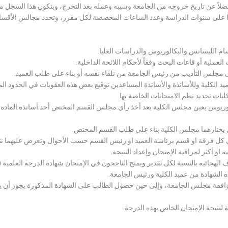
لاً عن تاريخ خروجه من الجامعة وسببه وعمله بعد التخرج، ويتكون هذا السجل م
رراتها على سنوات الدراسة وعدد الساعات المخصصة لكل مقرر، وتحدد مجالس الأ
سام الليسانس والبكالوريوس والدراسات العليا.
ملية أو قاعات البحث وفقاً لأحكام اللائحة الداخلية.
لى مجلس التأديب من رئيس الجامعة من تلقاء نفسه أو بناء على طلب العميد.
 الكلية وللأساتذة والأساتذة المساعدين توقيع بعض هذه العقوبات في الحدود المبين
لكليات تحديد نظم الامتحانات الخاصة بها.
بكالوريوس يعين مجلس الكلية بعد أخذ رأي مجلس القسم المختص أحد أساتذة المادة
يختارهما مجلس الكلية بناء على طلب القسم المختص.
 كل فرقة او قسم برئاسة العميد او رئيس القسم حسب الأحوال وتعرض عليهما نتيج
و أكثر لمراقبة الإمتحان وإعداد النتيجة.
هجائيه بالنسبة لكل تقدير ويمنح الناجحون في الإمتحان شهادة الدرجة العلمية ( الب
ذه الشهادة من عميد الكلية ورئيس الجامعة.
افقة مجلس الجامعة، وإلى حين حصول الطالب على الشهادة المذكورة يجوز أن يحصل
 لنتيجة الإمتحان الخاص بهذه الدرجة.