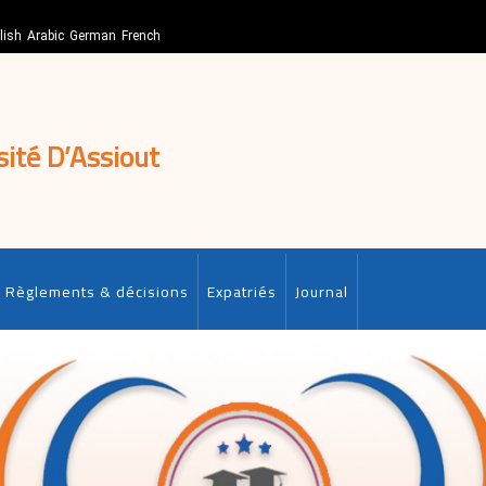
lish
Arabic
German
French
sité D’Assiout
Règlements & décisions
Expatriés
Journal