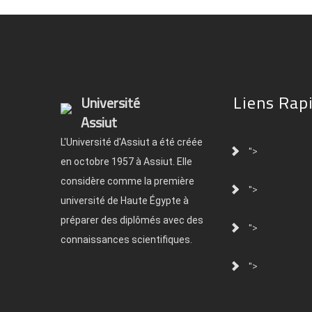
Liens Rap
Université
Assiut
L'Université d'Assiut a été créée
">
en octobre 1957 à Assiut. Elle
considère comme la première
">
université de Haute Égypte à
préparer des diplômés avec des
">
connaissances scientifiques.
">