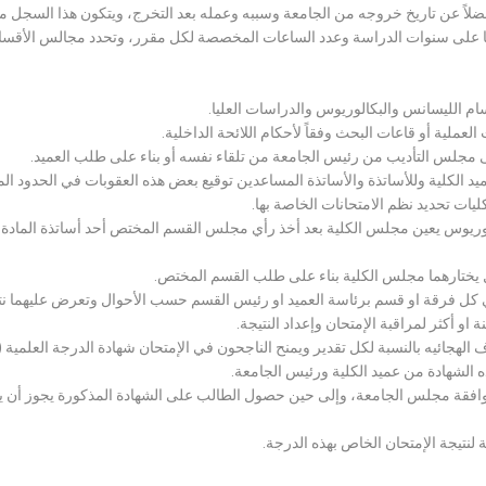
لاً عن تاريخ خروجه من الجامعة وسببه وعمله بعد التخرج، ويتكون هذا السجل م
رراتها على سنوات الدراسة وعدد الساعات المخصصة لكل مقرر، وتحدد مجالس الأ
سام الليسانس والبكالوريوس والدراسات العليا.
ملية أو قاعات البحث وفقاً لأحكام اللائحة الداخلية.
لى مجلس التأديب من رئيس الجامعة من تلقاء نفسه أو بناء على طلب العميد.
 الكلية وللأساتذة والأساتذة المساعدين توقيع بعض هذه العقوبات في الحدود المبين
لكليات تحديد نظم الامتحانات الخاصة بها.
بكالوريوس يعين مجلس الكلية بعد أخذ رأي مجلس القسم المختص أحد أساتذة المادة
يختارهما مجلس الكلية بناء على طلب القسم المختص.
 كل فرقة او قسم برئاسة العميد او رئيس القسم حسب الأحوال وتعرض عليهما نتيج
و أكثر لمراقبة الإمتحان وإعداد النتيجة.
هجائيه بالنسبة لكل تقدير ويمنح الناجحون في الإمتحان شهادة الدرجة العلمية ( الب
ذه الشهادة من عميد الكلية ورئيس الجامعة.
افقة مجلس الجامعة، وإلى حين حصول الطالب على الشهادة المذكورة يجوز أن يحصل
 لنتيجة الإمتحان الخاص بهذه الدرجة.