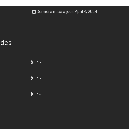
Dernière mise à jour: April 4, 2024
ides
">
">
">