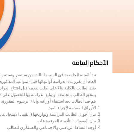
الأحكام العامة
تبدأ السنة الجامعية في السبت الثالث من سبتمبر وتستمر 
العام أن يقرر بدء الدراسة أوانتهائها قبل المواعيد المذكورة 
يقيد الطالب بالكلية بناءً على طلب يقدمه قبل افتتاح الدر
يلتحق الطالب بالجامعة أو يتابع الدراسة بها للحصول على 
يتم قيد الطالب بعد استيفاء أوراقه وأداء الرسوم المقررة
الأوراق المقدمة لإجراء القيد.
بيان أحوال الطالب الدراسية وتواريخها ( القيد ـ الامتحانات ـ ن
بيان العقوبات التأديبية الموقعة عليه.
أوجه النشاط الرياضي والاجتماعي والعسكري للطالب.