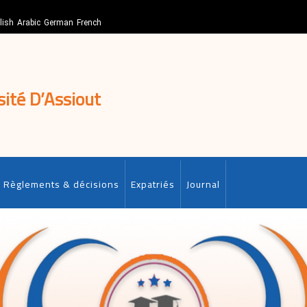
lish
Arabic
German
French
sité D’Assiout
Règlements & décisions
Expatriés
Journal