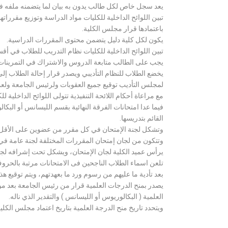
يعد سجل خاص لكل طالب يدون به بيان لما يتضمنه ملفه فض
تبين اللوائح الداخلية للكليات مواد الدراسة وتوزيع مق
باعتمادها قرار مجلس الكلية.
يكون لكل كلية دليل يتضمن محتوى المقررات الدراسية.
تبين اللوائح الداخلية للكليات نظام التدريب للطلاب في أق
يجب على الطالب متابعة الدروس والاشتراك في التمرينات الع
يخضع الطلاب للنظام التأديبي ويصدر قرار إحالة الطلاب إ
لمجلس التأديب توقيع جميع العقوبات ولرئيس الجامعة ولعميد
مع مراعاة أحكام اللائحة التنفيذية تتولى اللوائح الداخلية ل
فيما عدا امتحانات الفرقة النهائية بقسم الليسانس أو ال
القائم بتدريسها.
وتشكل لجنة الإمتحان في كل مقرر من عضوين على الأقل 
وتتكون من لجان إمتحان المقررات المختلفة لجنة عامة في
يرأس عميد الكلية لجان الإمتحان، ويشكل تحت إشرافه لجنة ا
تلعن اسماء الطلاب الناجحين فى الامتحانات مرتبة بالحروف ال
بعد تأدية ما عليهم من رسوم ورد ما بعهدتهم، ويتم توقيع ه
يصدر بمنح الدرجات العلمية قرار من رئيس الجامعة بعد مو
العلمية ( البكالوريوس أو الليسانس ) والتقدير الذي ناله.
ويتحدد تاريخ منح الدرجة العلمية بتاريخ اعتماد مجلس الكلية