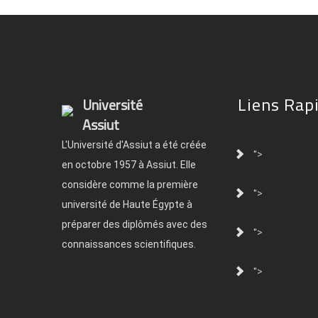
Liens Rap
Université
Assiut
L'Université d'Assiut a été créée
">
en octobre 1957 à Assiut. Elle
considère comme la première
">
université de Haute Égypte à
préparer des diplômés avec des
">
connaissances scientifiques.
">