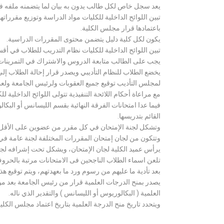
يعد سجل خاص لكل طالب يدون به بيان لما يتضمنه ملفه فض
تبين اللوائح الداخلية للكليات مواد الدراسة وتوزيع مق
باعتمادها قرار مجلس الكلية.
يكون لكل كلية دليل يتضمن محتوى المقررات الدراسية.
تبين اللوائح الداخلية للكليات نظام التدريب للطلاب في أق
يجب على الطالب متابعة الدروس والاشتراك في التمرينات الع
يخضع الطلاب للنظام التأديبي ويصدر قرار إحالة الطلاب إ
لمجلس التأديب توقيع جميع العقوبات ولرئيس الجامعة ولعميد
مع مراعاة أحكام اللائحة التنفيذية تتولى اللوائح الداخلية ل
فيما عدا امتحانات الفرقة النهائية بقسم الليسانس أو ال
القائم بتدريسها.
وتشكل لجنة الإمتحان في كل مقرر من عضوين على الأقل 
وتتكون من لجان إمتحان المقررات المختلفة لجنة عامة في
يرأس عميد الكلية لجان الإمتحان، ويشكل تحت إشرافه لجنة ا
تلعن اسماء الطلاب الناجحين فى الامتحانات مرتبة بالحروف ال
بعد تأدية ما عليهم من رسوم ورد ما بعهدتهم، ويتم توقيع ه
يصدر بمنح الدرجات العلمية قرار من رئيس الجامعة بعد مو
العلمية ( البكالوريوس أو الليسانس ) والتقدير الذي ناله.
ويتحدد تاريخ منح الدرجة العلمية بتاريخ اعتماد مجلس الكلية