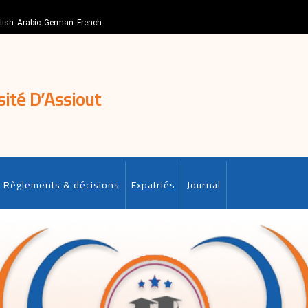
lish
Arabic
German
French
sité D’Assiout
Règlements & décisions
Expatriés
Journal