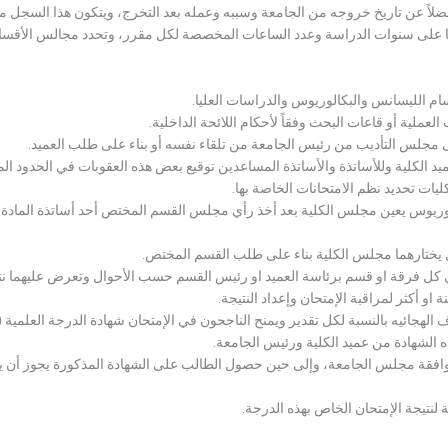
لاً عن تاريخ خروجه من الجامعة وسببه وعمله بعد التخرج، ويتكون هذا السجل م
رراتها على سنوات الدراسة وعدد الساعات المخصصة لكل مقرر، وتحدد مجالس الأ
سام الليسانس والبكالوريوس والدراسات العليا.
ملية أو قاعات البحث وفقاً لأحكام اللائحة الداخلية.
لى مجلس التأديب من رئيس الجامعة من تلقاء نفسه أو بناء على طلب العميد.
 الكلية وللأساتذة والأساتذة المساعدين توقيع بعض هذه العقوبات في الحدود المبين
لكليات تحديد نظم الامتحانات الخاصة بها.
بكالوريوس يعين مجلس الكلية بعد أخذ رأي مجلس القسم المختص أحد أساتذة المادة
يختارهما مجلس الكلية بناء على طلب القسم المختص.
 كل فرقة او قسم برئاسة العميد او رئيس القسم حسب الأحوال وتعرض عليهما نتيج
و أكثر لمراقبة الإمتحان وإعداد النتيجة.
هجائيه بالنسبة لكل تقدير ويمنح الناجحون في الإمتحان شهادة الدرجة العلمية ( الب
ذه الشهادة من عميد الكلية ورئيس الجامعة.
افقة مجلس الجامعة، وإلى حين حصول الطالب على الشهادة المذكورة يجوز أن يحصل
 لنتيجة الإمتحان الخاص بهذه الدرجة.