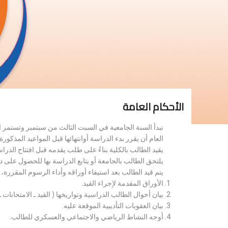
الأحكام العامة
تبدأ السنة الجامعية في السبت الثالث من سبتمبر وتستمر 
العام أن يقرر بدء الدراسة أوانتهائها قبل المواعيد المذكورة 
يقيد الطالب بالكلية بناءً على طلب يقدمه قبل افتتاح الدر
يلتحق الطالب بالجامعة أو يتابع الدراسة بها للحصول على 
يتم قيد الطالب بعد استيفاء أوراقه وأداء الرسوم المقررة
الأوراق المقدمة لإجراء القيد.
بيان أحوال الطالب الدراسية وتواريخها ( القيد ـ الامتحانات ـ ن
بيان العقوبات التأديبية الموقعة عليه.
أوجه النشاط الرياضي والاجتماعي والعسكري للطالب.