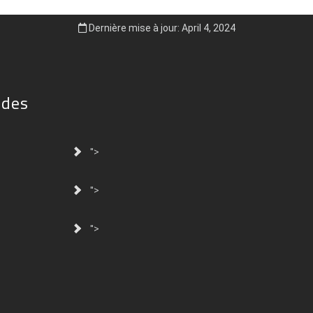
Dernière mise à jour: April 4, 2024
ides
">
">
">