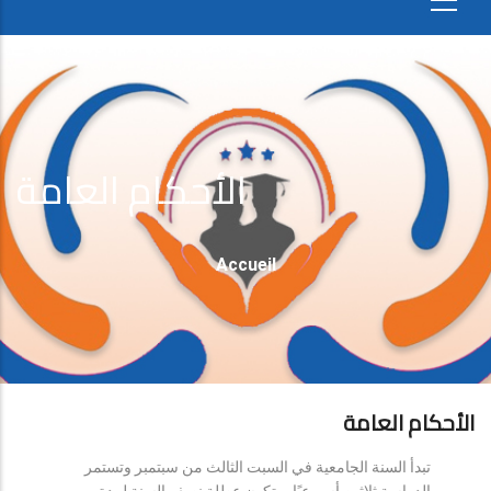
الأحكام العامة
Fil
Accueil
D'Ariane
الأحكام العامة
تبدأ السنة الجامعية في السبت الثالث من سبتمبر وتستمر
الدراسة ثلاثين أسبوعيًا، وتكون عطلة نصف السنة لمدة