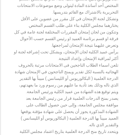
المختص أحد أساتذة المادة ليتولى وضع موضوعات الامتحانات
التحريرية بالاشتراك مع القائم بتدريسها.
وتشكل لجنة الإمتحان في كل مقرر من عضوين على الأقل
يختارهما مجلس الكلية بناء على طلب القسم المختص.
وتتكون من لجان إمتحان المقررات المختلفة لجنة عامة في كل
فرقة او قسم برئاسة العميد او رئيس القسم حسب الأحوال
وتعرض عليهما نتيجة الإمتحان لمراجعتها.
يرأس عميد الكلية لجان الإمتحان، ويشكل تحت إشرافه لجنة او
أكثر لمراقبة الإمتحان وإعداد النتيجة.
تلعن اسماء الطلاب الناجحين فى الامتحانات مرتبة بالحروف
الهجائيه بالنسبة لكل تقدير ويمنح الناجحون في الإمتحان شهادة
الدرجة العلمية ( البكالوريوس أو الليسانس ) مبيناً بها التقدير
الذي ناله وذلك بعد تأدية ما عليهم من رسوم ورد ما بعهدتهم،
ويتم توقيع هذه الشهادة من عميد الكلية ورئيس الجامعة.
يصدر بمنح الدرجات العلمية قرار من رئيس الجامعة بعد
موافقة مجلس الجامعة، وإلى حين حصول الطالب على
الشهادة المذكورة يجوز أن يحصل على شهادة مؤقتة يوقعها
العميد مبيناً بها الدرجة العلمية ( البكالوريوس أو الليسانس )
والتقدير الذي ناله.
ويتحدد تاريخ منح الدرجة العلمية بتاريخ اعتماد مجلس الكلية