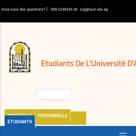
Aller
Avez-vous des questions?
088-2345606
sup@aun.edu.eg
au
contenu
N-
principal
Home
Règlements
&
décisions
Expatriés
Journal
Etudiants De L’Université D’
Rechercher
PRINCIPALE
PERSONNELLE
ÉTUDIANTS