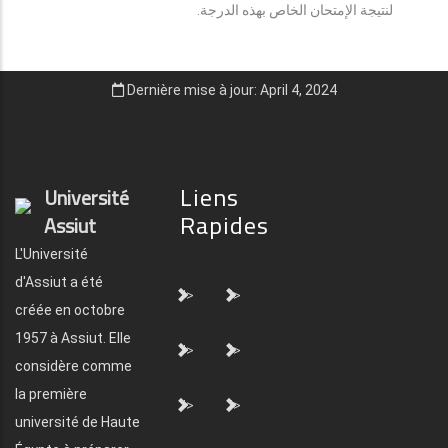
لنتيجة الإمتحان الخاص بهذه الدرجة.
Dernière mise à jour: April 4, 2024
Liens
Université
Rapides
Assiut
L'Université
d'Assiut a été
">
">
créée en octobre
1957 à Assiut. Elle
">
">
considère comme
la première
">
">
université de Haute