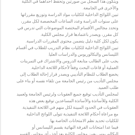
ويتكون هذا السجل من صورتين وتحفظ احداهما في الكلية
والأخرى في الجامعة.
تبين اللوائح الداخلية للكليات مواد الدراسة وتوزيع مقرراتها
على سنوات الدراسة وعدد الساعات المخصصة لكل مقرر،
وتحدد مجالس الأقسام المختصة الموضوعات التي تدرس في
كل مقرر، ويصدر باعتمادها قرار مجلس الكلية.
يكون لكل كلية دليل يتضمن محتوى المقررات الدراسية.
تبين اللوائح الداخلية للكليات نظام التدريب للطلاب في أقسام
الليسانس والبكالوريوس والدراسات العليا.
يجب على الطالب متابعة الدروس والاشتراك في التمرينات
العملية أو قاعات البحث وفقاً لأحكام اللائحة الداخلية.
يخضع الطلاب للنظام التأديبي ويصدر قرار إحالة الطلاب إلى
مجلس التأديب من رئيس الجامعة من تلقاء نفسه أو بناء على
طلب العميد.
لمجلس التأديب توقيع جميع العقوبات ولرئيس الجامعة ولعميد
الكلية وللأساتذة والأساتذة المساعدين توقيع بعض هذه
العقوبات في الحدود المبينة لكل منهم في اللائحة التنفيذية.
مع مراعاة أحكام اللائحة التنفيذية تتولى اللوائح الداخلية
للكليات تحديد نظم الامتحانات الخاصة بها.
فيما عدا امتحانات الفرقة النهائية بقسم الليسانس أو
البكالوريوس يعين مجلس الكلية بعد أخذ رأي مجلس القسم