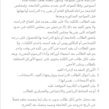
أسبوعين وفقًا للموعد الذي يحدده مجلس الجامعة، ولمجلس
الجامعة مراعاة للصالح العام أن يقرر بدء الدراسة أوانتهائها
قبل المواعيد المذكورة وبعدها.
يقيد الطالب بالكلية بناءً على طلب يقدمه قبل افتتاح الدراسة،
ولا يجوز القيد بعد ذلك إلا بترخيص من مجلس الكلية في حدود
القواعد التي يقررها مجلس الجامعة.
يلتحق الطالب بالجامعة أو يتابع الدراسة بها للحصول على درجة
الليسانس أو البكالوريوس أن يقيد اسمه بإحدى الكليات، ولا
يجوز للطالب أن يقيد اسمه في أكثر من كلية في وقت واحد.
يتم قيد الطالب بعد استيفاء أوراقه وأداء الرسوم المقررة، ويعد
ملف لكل طالب في الكلية يحتوي على جميع الأوراق المتعلقة
بالطالب وعلى الأخص :
الأوراق المقدمة لإجراء القيد.
بيان أحوال الطالب الدراسية وتواريخها ( القيد ـ الامتحانات ـ
نتائح الامتحانات ـ تقديراتها ).
بيان العقوبات التأديبية الموقعة عليه.
أوجه النشاط الرياضي والاجتماعي والعسكري للطالب.
يعد سجل خاص لكل طالب يدون به بيان لما يتضمنه ملفه فضلاً
عن تاريخ خروجه من الجامعة وسببه وعمله بعد التخرج،