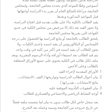
أسبوعين وفقًا للموعد الذي يحدده مجلس الجامعة، ولمجلس
الجامعة مراعاة للصالح العام أن يقرر بدء الدراسة أوانتهائها
قبل المواعيد المذكورة وبعدها.
يقيد الطالب بالكلية بناءً على طلب يقدمه قبل افتتاح الدراسة،
ولا يجوز القيد بعد ذلك إلا بترخيص من مجلس الكلية في حدود
القواعد التي يقررها مجلس الجامعة.
يلتحق الطالب بالجامعة أو يتابع الدراسة بها للحصول على درجة
الليسانس أو البكالوريوس أن يقيد اسمه بإحدى الكليات، ولا
يجوز للطالب أن يقيد اسمه في أكثر من كلية في وقت واحد.
يتم قيد الطالب بعد استيفاء أوراقه وأداء الرسوم المقررة، ويعد
ملف لكل طالب في الكلية يحتوي على جميع الأوراق المتعلقة
بالطالب وعلى الأخص :
الأوراق المقدمة لإجراء القيد.
بيان أحوال الطالب الدراسية وتواريخها ( القيد ـ الامتحانات ـ
نتائح الامتحانات ـ تقديراتها ).
بيان العقوبات التأديبية الموقعة عليه.
أوجه النشاط الرياضي والاجتماعي والعسكري للطالب.
يعد سجل خاص لكل طالب يدون به بيان لما يتضمنه ملفه فضلاً
عن تاريخ خروجه من الجامعة وسببه وعمله بعد التخرج،