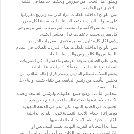
ويتكون هذا السجل من صورتين وتحفظ احداهما في الكلية
والأخرى في الجامعة.
تبين اللوائح الداخلية للكليات مواد الدراسة وتوزيع مقرراتها
على سنوات الدراسة وعدد الساعات المخصصة لكل مقرر،
وتحدد مجالس الأقسام المختصة الموضوعات التي تدرس في
كل مقرر، ويصدر باعتمادها قرار مجلس الكلية.
يكون لكل كلية دليل يتضمن محتوى المقررات الدراسية.
تبين اللوائح الداخلية للكليات نظام التدريب للطلاب في أقسام
الليسانس والبكالوريوس والدراسات العليا.
يجب على الطالب متابعة الدروس والاشتراك في التمرينات
العملية أو قاعات البحث وفقاً لأحكام اللائحة الداخلية.
يخضع الطلاب للنظام التأديبي ويصدر قرار إحالة الطلاب إلى
مجلس التأديب من رئيس الجامعة من تلقاء نفسه أو بناء على
طلب العميد.
لمجلس التأديب توقيع جميع العقوبات ولرئيس الجامعة ولعميد
الكلية وللأساتذة والأساتذة المساعدين توقيع بعض هذه
العقوبات في الحدود المبينة لكل منهم في اللائحة التنفيذية.
مع مراعاة أحكام اللائحة التنفيذية تتولى اللوائح الداخلية
للكليات تحديد نظم الامتحانات الخاصة بها.
فيما عدا امتحانات الفرقة النهائية بقسم الليسانس أو
البكالوريوس يعين مجلس الكلية بعد أخذ رأي مجلس القسم