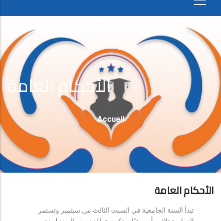
الأحكام العامة
Fil
Accueil
D'Ariane
الأحكام العامة
تبدأ السنة الجامعية في السبت الثالث من سبتمبر وتستمر
الدراسة ثلاثين أسبوعيًا، وتكون عطلة نصف السنة لمدة