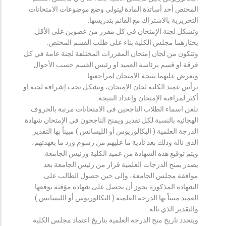
المختص أحد أساتذة المادة ليتولى وضع موضوعات الامتحانات
التحريرية بالاشتراك مع القائم بتدريسها.
وتشكل لجنة الإمتحان في كل مقرر من عضوين على الأقل
يختارهما مجلس الكلية بناء على طلب القسم المختص.
وتتكون من لجان إمتحان المقررات المختلفة لجنة عامة في كل
فرقة او قسم برئاسة العميد او رئيس القسم حسب الأحوال
وتعرض عليهما نتيجة الإمتحان لمراجعتها.
يرأس عميد الكلية لجان الإمتحان، ويشكل تحت إشرافه لجنة او
أكثر لمراقبة الإمتحان وإعداد النتيجة.
تلعن اسماء الطلاب الناجحين فى الامتحانات مرتبة بالحروف
الهجائيه بالنسبة لكل تقدير ويمنح الناجحون في الإمتحان شهادة
الدرجة العلمية ( البكالوريوس أو الليسانس ) مبيناً بها التقدير
الذي ناله وذلك بعد تأدية ما عليهم من رسوم ورد ما بعهدتهم،
ويتم توقيع هذه الشهادة من عميد الكلية ورئيس الجامعة.
يصدر بمنح الدرجات العلمية قرار من رئيس الجامعة بعد
موافقة مجلس الجامعة، وإلى حين حصول الطالب على
الشهادة المذكورة يجوز أن يحصل على شهادة مؤقتة يوقعها
العميد مبيناً بها الدرجة العلمية ( البكالوريوس أو الليسانس )
والتقدير الذي ناله.
ويتحدد تاريخ منح الدرجة العلمية بتاريخ اعتماد مجلس الكلية