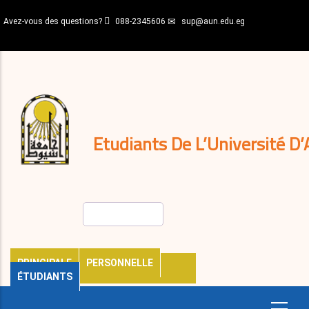
Aller
Avez-vous des questions?
088-2345606
sup@aun.edu.eg
au
contenu
N-
principal
Home
Règlements
&
décisions
Expatriés
Journal
Etudiants De L’Université D’
Rechercher
PRINCIPALE
PERSONNELLE
ÉTUDIANTS