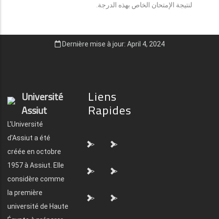
لنتيجة الإمتحان الخاص بهذه الدرجة.
Dernière mise à jour: April 4, 2024
Liens
Université
Rapides
Assiut
L'Université
d'Assiut a été
">
">
créée en octobre
1957 à Assiut. Elle
">
">
considère comme
la première
">
">
université de Haute