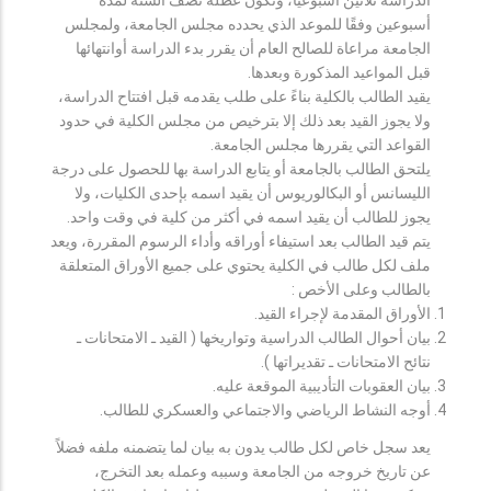
أسبوعين وفقًا للموعد الذي يحدده مجلس الجامعة، ولمجلس
الجامعة مراعاة للصالح العام أن يقرر بدء الدراسة أوانتهائها
قبل المواعيد المذكورة وبعدها.
يقيد الطالب بالكلية بناءً على طلب يقدمه قبل افتتاح الدراسة،
ولا يجوز القيد بعد ذلك إلا بترخيص من مجلس الكلية في حدود
القواعد التي يقررها مجلس الجامعة.
يلتحق الطالب بالجامعة أو يتابع الدراسة بها للحصول على درجة
الليسانس أو البكالوريوس أن يقيد اسمه بإحدى الكليات، ولا
يجوز للطالب أن يقيد اسمه في أكثر من كلية في وقت واحد.
يتم قيد الطالب بعد استيفاء أوراقه وأداء الرسوم المقررة، ويعد
ملف لكل طالب في الكلية يحتوي على جميع الأوراق المتعلقة
بالطالب وعلى الأخص :
الأوراق المقدمة لإجراء القيد.
بيان أحوال الطالب الدراسية وتواريخها ( القيد ـ الامتحانات ـ
نتائح الامتحانات ـ تقديراتها ).
بيان العقوبات التأديبية الموقعة عليه.
أوجه النشاط الرياضي والاجتماعي والعسكري للطالب.
يعد سجل خاص لكل طالب يدون به بيان لما يتضمنه ملفه فضلاً
عن تاريخ خروجه من الجامعة وسببه وعمله بعد التخرج،