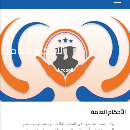
الأحكام العامة
Fil
Accueil
D'Ariane
الأحكام العامة
تبدأ السنة الجامعية في السبت الثالث من سبتمبر وتستمر
الدراسة ثلاثين أسبوعيًا، وتكون عطلة نصف السنة لمدة