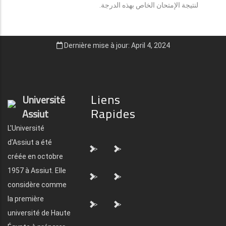
لنتيجة الإمتحان الخاص بهذه الدرجة.
Dernière mise à jour: April 4, 2024
Liens
Université
Rapides
Assiut
L'Université
d'Assiut a été
">
">
créée en octobre
1957 à Assiut. Elle
">
">
considère comme
la première
">
">
université de Haute