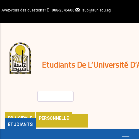
Aller
au
Avez-vous des questions?
088-2345606
sup@aun.edu.eg
contenu
N-
principal
Home
Règlements
&
décisions
Expatriés
Journal
Etudiants De L’Université D’
Rechercher
PRINCIPALE
PERSONNELLE
ÉTUDIANTS