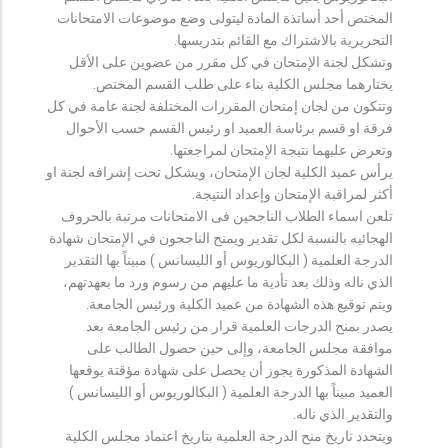
المختص أحد أساتذة المادة ليتولى وضع موضوعات الامتحانات
التحريرية بالاشتراك مع القائم بتدريسها.
وتشكل لجنة الإمتحان في كل مقرر من عضوين على الأقل
يختارهما مجلس الكلية بناء على طلب القسم المختص.
وتتكون من لجان إمتحان المقررات المختلفة لجنة عامة في كل
فرقة او قسم برئاسة العميد او رئيس القسم حسب الأحوال
وتعرض عليهما نتيجة الإمتحان لمراجعتها.
يرأس عميد الكلية لجان الإمتحان، ويشكل تحت إشرافه لجنة او
أكثر لمراقبة الإمتحان وإعداد النتيجة.
تلعن اسماء الطلاب الناجحين فى الامتحانات مرتبة بالحروف
الهجائيه بالنسبة لكل تقدير ويمنح الناجحون في الإمتحان شهادة
الدرجة العلمية ( البكالوريوس أو الليسانس ) مبيناً بها التقدير
الذي ناله وذلك بعد تأدية ما عليهم من رسوم ورد ما بعهدتهم،
ويتم توقيع هذه الشهادة من عميد الكلية ورئيس الجامعة.
يصدر بمنح الدرجات العلمية قرار من رئيس الجامعة بعد
موافقة مجلس الجامعة، وإلى حين حصول الطالب على
الشهادة المذكورة يجوز أن يحصل على شهادة مؤقتة يوقعها
العميد مبيناً بها الدرجة العلمية ( البكالوريوس أو الليسانس )
والتقدير الذي ناله.
ويتحدد تاريخ منح الدرجة العلمية بتاريخ اعتماد مجلس الكلية