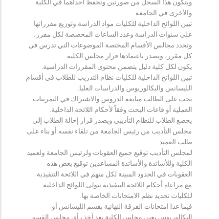
ويتكون هذا السجل من صورتين وتحفظ احداهما في الكلية
والأخرى في الجامعة.
تبين اللوائح الداخلية للكليات مواد الدراسة وتوزيع مقرراتها
على سنوات الدراسة وعدد الساعات المخصصة لكل مقرر،
وتحدد مجالس الأقسام المختصة الموضوعات التي تدرس في
كل مقرر، ويصدر باعتمادها قرار مجلس الكلية.
يكون لكل كلية دليل يتضمن محتوى المقررات الدراسية.
تبين اللوائح الداخلية للكليات نظام التدريب للطلاب في أقسام
الليسانس والبكالوريوس والدراسات العليا.
يجب على الطالب متابعة الدروس والاشتراك في التمرينات
العملية أو قاعات البحث وفقاً لأحكام اللائحة الداخلية.
يخضع الطلاب للنظام التأديبي ويصدر قرار إحالة الطلاب إلى
مجلس التأديب من رئيس الجامعة من تلقاء نفسه أو بناء على
طلب العميد.
لمجلس التأديب توقيع جميع العقوبات ولرئيس الجامعة ولعميد
الكلية وللأساتذة والأساتذة المساعدين توقيع بعض هذه
العقوبات في الحدود المبينة لكل منهم في اللائحة التنفيذية.
مع مراعاة أحكام اللائحة التنفيذية تتولى اللوائح الداخلية
للكليات تحديد نظم الامتحانات الخاصة بها.
فيما عدا امتحانات الفرقة النهائية بقسم الليسانس أو
البكالوريوس يعين مجلس الكلية بعد أخذ رأي مجلس القسم