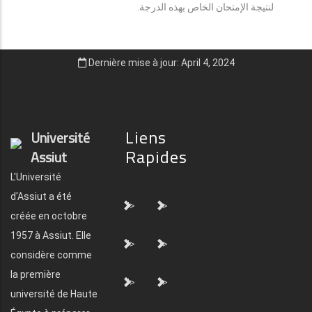
لنتيجة الإمتحان الخاص بهذه الدرجة.
Dernière mise à jour: April 4, 2024
Liens
Université
Rapides
Assiut
L'Université
d'Assiut a été
">
">
créée en octobre
1957 à Assiut. Elle
">
">
considère comme
la première
">
">
université de Haute