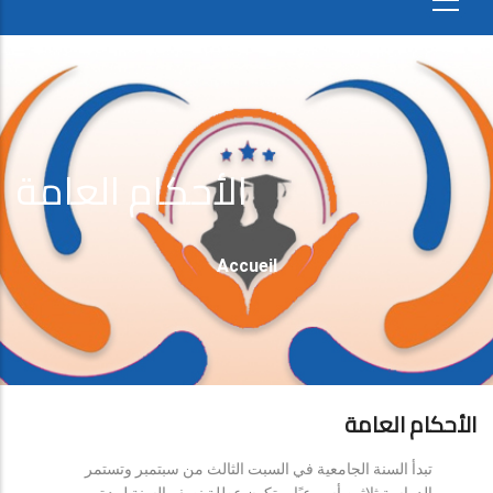
الأحكام العامة
Fil
Accueil
D'Ariane
الأحكام العامة
تبدأ السنة الجامعية في السبت الثالث من سبتمبر وتستمر
الدراسة ثلاثين أسبوعيًا، وتكون عطلة نصف السنة لمدة