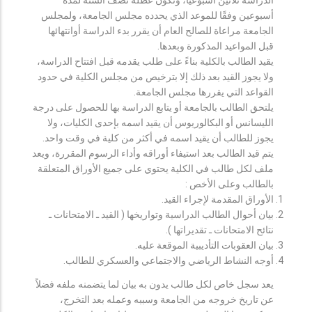
أسبوعين وفقًا للموعد الذي يحدده مجلس الجامعة، ولمجلس
الجامعة مراعاة للصالح العام أن يقرر بدء الدراسة أوانتهائها
قبل المواعيد المذكورة وبعدها.
يقيد الطالب بالكلية بناءً على طلب يقدمه قبل افتتاح الدراسة،
ولا يجوز القيد بعد ذلك إلا بترخيص من مجلس الكلية في حدود
القواعد التي يقررها مجلس الجامعة.
يلتحق الطالب بالجامعة أو يتابع الدراسة بها للحصول على درجة
الليسانس أو البكالوريوس أن يقيد اسمه بإحدى الكليات، ولا
يجوز للطالب أن يقيد اسمه في أكثر من كلية في وقت واحد.
يتم قيد الطالب بعد استيفاء أوراقه وأداء الرسوم المقررة، ويعد
ملف لكل طالب في الكلية يحتوي على جميع الأوراق المتعلقة
بالطالب وعلى الأخص :
الأوراق المقدمة لإجراء القيد.
بيان أحوال الطالب الدراسية وتواريخها ( القيد ـ الامتحانات ـ
نتائح الامتحانات ـ تقديراتها ).
بيان العقوبات التأديبية الموقعة عليه.
أوجه النشاط الرياضي والاجتماعي والعسكري للطالب.
يعد سجل خاص لكل طالب يدون به بيان لما يتضمنه ملفه فضلاً
عن تاريخ خروجه من الجامعة وسببه وعمله بعد التخرج،