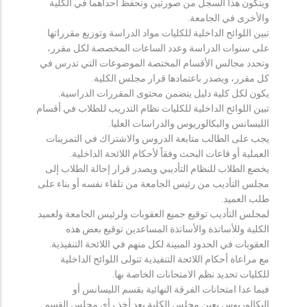
ويتكون هذا السجل من صورتين وتحفظ احداهما في الكلية
والأخرى في الجامعة.
تبين اللوائح الداخلية للكليات مواد الدراسة وتوزيع مقرراتها
على سنوات الدراسة وعدد الساعات المخصصة لكل مقرر،
وتحدد مجالس الأقسام المختصة الموضوعات التي تدرس في
كل مقرر، ويصدر باعتمادها قرار مجلس الكلية.
يكون لكل كلية دليل يتضمن محتوى المقررات الدراسية.
تبين اللوائح الداخلية للكليات نظام التدريب للطلاب في أقسام
الليسانس والبكالوريوس والدراسات العليا.
يجب على الطالب متابعة الدروس والاشتراك في التمرينات
العملية أو قاعات البحث وفقاً لأحكام اللائحة الداخلية.
يخضع الطلاب للنظام التأديبي ويصدر قرار إحالة الطلاب إلى
مجلس التأديب من رئيس الجامعة من تلقاء نفسه أو بناء على
طلب العميد.
لمجلس التأديب توقيع جميع العقوبات ولرئيس الجامعة ولعميد
الكلية وللأساتذة والأساتذة المساعدين توقيع بعض هذه
العقوبات في الحدود المبينة لكل منهم في اللائحة التنفيذية.
مع مراعاة أحكام اللائحة التنفيذية تتولى اللوائح الداخلية
للكليات تحديد نظم الامتحانات الخاصة بها.
فيما عدا امتحانات الفرقة النهائية بقسم الليسانس أو
البكالوريوس يعين مجلس الكلية بعد أخذ رأي مجلس القسم