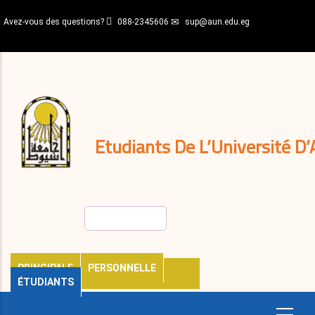
Aller
Avez-vous des questions?
088-2345606
sup@aun.edu.eg
au
contenu
N-
principal
Home
Règlements
&
décisions
Expatriés
Journal
Etudiants De L’Université D’
Rechercher
PRINCIPALE
PERSONNELLE
ÉTUDIANTS