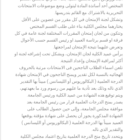
المختص أحد أساتذة المادة ليتولى وضع موضوعات الامتحانات
التحريرية بالاشتراك مع القائم بتدريسها.
وتشكل لجنة الإمتحان في كل مقرر من عضوين على الأقل
يختارهما مجلس الكلية بناء على طلب القسم المختص.
وتتكون من لجان إمتحان المقررات المختلفة لجنة عامة في كل
فرقة او قسم برئاسة العميد او رئيس القسم حسب الأحوال
وتعرض عليهما نتيجة الإمتحان لمراجعتها.
يرأس عميد الكلية لجان الإمتحان، ويشكل تحت إشرافه لجنة او
أكثر لمراقبة الإمتحان وإعداد النتيجة.
تلعن اسماء الطلاب الناجحين فى الامتحانات مرتبة بالحروف
الهجائيه بالنسبة لكل تقدير ويمنح الناجحون في الإمتحان شهادة
الدرجة العلمية ( البكالوريوس أو الليسانس ) مبيناً بها التقدير
الذي ناله وذلك بعد تأدية ما عليهم من رسوم ورد ما بعهدتهم،
ويتم توقيع هذه الشهادة من عميد الكلية ورئيس الجامعة.
يصدر بمنح الدرجات العلمية قرار من رئيس الجامعة بعد
موافقة مجلس الجامعة، وإلى حين حصول الطالب على
الشهادة المذكورة يجوز أن يحصل على شهادة مؤقتة يوقعها
العميد مبيناً بها الدرجة العلمية ( البكالوريوس أو الليسانس )
والتقدير الذي ناله.
ويتحدد تاريخ منح الدرجة العلمية بتاريخ اعتماد مجلس الكلية