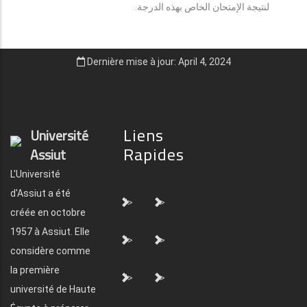
لنتيجة الإمتحان الخاص بهذه الدرجة.
Dernière mise à jour: April 4, 2024
Liens
Université
Rapides
Assiut
L'Université
d'Assiut a été
">
">
créée en octobre
1957 à Assiut. Elle
">
">
considère comme
la première
">
">
université de Haute