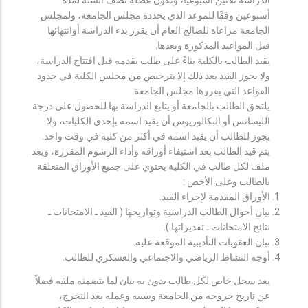
أسبوعين وفقًا للموعد الذي يحدده مجلس الجامعة، ولمجلس
الجامعة مراعاة للصالح العام أن يقرر بدء الدراسة أوانتهائها
قبل المواعيد المذكورة وبعدها.
يقيد الطالب بالكلية بناءً على طلب يقدمه قبل افتتاح الدراسة،
ولا يجوز القيد بعد ذلك إلا بترخيص من مجلس الكلية في حدود
القواعد التي يقررها مجلس الجامعة.
يلتحق الطالب بالجامعة أو يتابع الدراسة بها للحصول على درجة
الليسانس أو البكالوريوس أن يقيد اسمه بإحدى الكليات، ولا
يجوز للطالب أن يقيد اسمه في أكثر من كلية في وقت واحد.
يتم قيد الطالب بعد استيفاء أوراقه وأداء الرسوم المقررة، ويعد
ملف لكل طالب في الكلية يحتوي على جميع الأوراق المتعلقة
بالطالب وعلى الأخص :
الأوراق المقدمة لإجراء القيد.
بيان أحوال الطالب الدراسية وتواريخها ( القيد ـ الامتحانات ـ
نتائح الامتحانات ـ تقديراتها ).
بيان العقوبات التأديبية الموقعة عليه.
أوجه النشاط الرياضي والاجتماعي والعسكري للطالب.
يعد سجل خاص لكل طالب يدون به بيان لما يتضمنه ملفه فضلاً
عن تاريخ خروجه من الجامعة وسببه وعمله بعد التخرج،