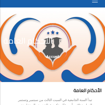
الأحكام العامة
Fil
Accueil
D'Ariane
الأحكام العامة
تبدأ السنة الجامعية في السبت الثالث من سبتمبر وتستمر
الدراسة ثلاثين أسبوعيًا، وتكون عطلة نصف السنة لمدة