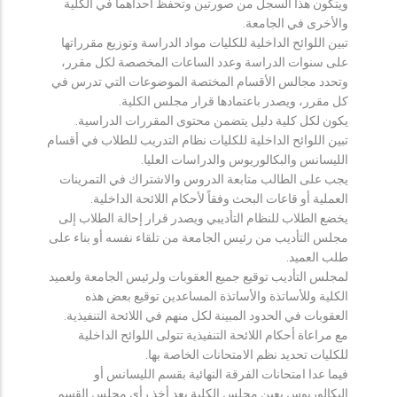
ويتكون هذا السجل من صورتين وتحفظ احداهما في الكلية
والأخرى في الجامعة.
تبين اللوائح الداخلية للكليات مواد الدراسة وتوزيع مقرراتها
على سنوات الدراسة وعدد الساعات المخصصة لكل مقرر،
وتحدد مجالس الأقسام المختصة الموضوعات التي تدرس في
كل مقرر، ويصدر باعتمادها قرار مجلس الكلية.
يكون لكل كلية دليل يتضمن محتوى المقررات الدراسية.
تبين اللوائح الداخلية للكليات نظام التدريب للطلاب في أقسام
الليسانس والبكالوريوس والدراسات العليا.
يجب على الطالب متابعة الدروس والاشتراك في التمرينات
العملية أو قاعات البحث وفقاً لأحكام اللائحة الداخلية.
يخضع الطلاب للنظام التأديبي ويصدر قرار إحالة الطلاب إلى
مجلس التأديب من رئيس الجامعة من تلقاء نفسه أو بناء على
طلب العميد.
لمجلس التأديب توقيع جميع العقوبات ولرئيس الجامعة ولعميد
الكلية وللأساتذة والأساتذة المساعدين توقيع بعض هذه
العقوبات في الحدود المبينة لكل منهم في اللائحة التنفيذية.
مع مراعاة أحكام اللائحة التنفيذية تتولى اللوائح الداخلية
للكليات تحديد نظم الامتحانات الخاصة بها.
فيما عدا امتحانات الفرقة النهائية بقسم الليسانس أو
البكالوريوس يعين مجلس الكلية بعد أخذ رأي مجلس القسم