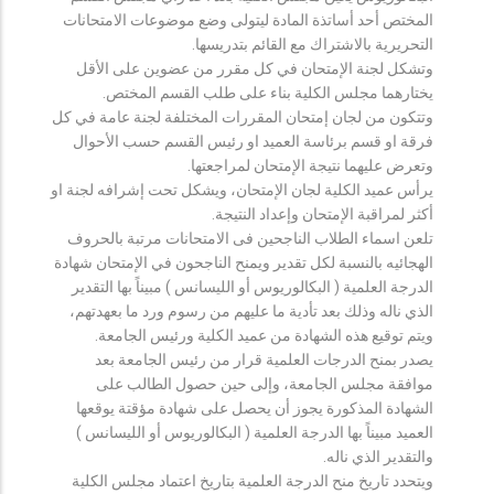
المختص أحد أساتذة المادة ليتولى وضع موضوعات الامتحانات
التحريرية بالاشتراك مع القائم بتدريسها.
وتشكل لجنة الإمتحان في كل مقرر من عضوين على الأقل
يختارهما مجلس الكلية بناء على طلب القسم المختص.
وتتكون من لجان إمتحان المقررات المختلفة لجنة عامة في كل
فرقة او قسم برئاسة العميد او رئيس القسم حسب الأحوال
وتعرض عليهما نتيجة الإمتحان لمراجعتها.
يرأس عميد الكلية لجان الإمتحان، ويشكل تحت إشرافه لجنة او
أكثر لمراقبة الإمتحان وإعداد النتيجة.
تلعن اسماء الطلاب الناجحين فى الامتحانات مرتبة بالحروف
الهجائيه بالنسبة لكل تقدير ويمنح الناجحون في الإمتحان شهادة
الدرجة العلمية ( البكالوريوس أو الليسانس ) مبيناً بها التقدير
الذي ناله وذلك بعد تأدية ما عليهم من رسوم ورد ما بعهدتهم،
ويتم توقيع هذه الشهادة من عميد الكلية ورئيس الجامعة.
يصدر بمنح الدرجات العلمية قرار من رئيس الجامعة بعد
موافقة مجلس الجامعة، وإلى حين حصول الطالب على
الشهادة المذكورة يجوز أن يحصل على شهادة مؤقتة يوقعها
العميد مبيناً بها الدرجة العلمية ( البكالوريوس أو الليسانس )
والتقدير الذي ناله.
ويتحدد تاريخ منح الدرجة العلمية بتاريخ اعتماد مجلس الكلية