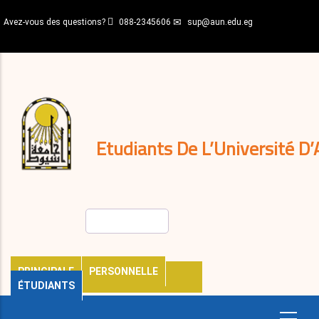
Aller
Avez-vous des questions?
088-2345606
sup@aun.edu.eg
au
contenu
N-
principal
Home
Règlements
&
décisions
Expatriés
Journal
Etudiants De L’Université D’
Rechercher
PRINCIPALE
PERSONNELLE
ÉTUDIANTS