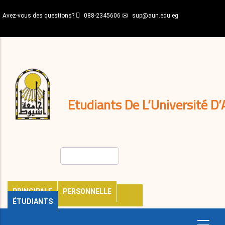
Aller
Avez-vous des questions?
088-2345606
sup@aun.edu.eg
au
contenu
N-
principal
Home
Règlements
&
décisions
Expatriés
Journal
Etudiants De L’Université D’
Rechercher
PRINCIPALE
PERSONNELLE
ÉTUDIANTS