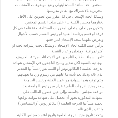
المختص أحد أساتذة المادة ليتولى وضع موضوعات الامتحانات
التحريرية بالاشتراك مع القائم بتدريسها.
وتشكل لجنة الإمتحان في كل مقرر من عضوين على الأقل
يختارهما مجلس الكلية بناء على طلب القسم المختص.
وتتكون من لجان إمتحان المقررات المختلفة لجنة عامة في كل
فرقة او قسم برئاسة العميد او رئيس القسم حسب الأحوال
وتعرض عليهما نتيجة الإمتحان لمراجعتها.
يرأس عميد الكلية لجان الإمتحان، ويشكل تحت إشرافه لجنة او
أكثر لمراقبة الإمتحان وإعداد النتيجة.
تلعن اسماء الطلاب الناجحين فى الامتحانات مرتبة بالحروف
الهجائيه بالنسبة لكل تقدير ويمنح الناجحون في الإمتحان شهادة
الدرجة العلمية ( البكالوريوس أو الليسانس ) مبيناً بها التقدير
الذي ناله وذلك بعد تأدية ما عليهم من رسوم ورد ما بعهدتهم،
ويتم توقيع هذه الشهادة من عميد الكلية ورئيس الجامعة.
يصدر بمنح الدرجات العلمية قرار من رئيس الجامعة بعد
موافقة مجلس الجامعة، وإلى حين حصول الطالب على
الشهادة المذكورة يجوز أن يحصل على شهادة مؤقتة يوقعها
العميد مبيناً بها الدرجة العلمية ( البكالوريوس أو الليسانس )
والتقدير الذي ناله.
ويتحدد تاريخ منح الدرجة العلمية بتاريخ اعتماد مجلس الكلية