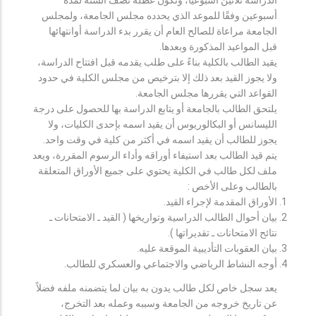
أسبوعين وفقًا للموعد الذي يحدده مجلس الجامعة، ولمجلس
الجامعة مراعاة للصالح العام أن يقرر بدء الدراسة أوانتهائها
قبل المواعيد المذكورة وبعدها.
يقيد الطالب بالكلية بناءً على طلب يقدمه قبل افتتاح الدراسة،
ولا يجوز القيد بعد ذلك إلا بترخيص من مجلس الكلية في حدود
القواعد التي يقررها مجلس الجامعة.
يلتحق الطالب بالجامعة أو يتابع الدراسة بها للحصول على درجة
الليسانس أو البكالوريوس أن يقيد اسمه بإحدى الكليات، ولا
يجوز للطالب أن يقيد اسمه في أكثر من كلية في وقت واحد.
يتم قيد الطالب بعد استيفاء أوراقه وأداء الرسوم المقررة، ويعد
ملف لكل طالب في الكلية يحتوي على جميع الأوراق المتعلقة
بالطالب وعلى الأخص :
الأوراق المقدمة لإجراء القيد.
بيان أحوال الطالب الدراسية وتواريخها ( القيد ـ الامتحانات ـ
نتائح الامتحانات ـ تقديراتها ).
بيان العقوبات التأديبية الموقعة عليه.
أوجه النشاط الرياضي والاجتماعي والعسكري للطالب.
يعد سجل خاص لكل طالب يدون به بيان لما يتضمنه ملفه فضلاً
عن تاريخ خروجه من الجامعة وسببه وعمله بعد التخرج،