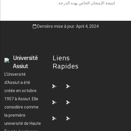
لنتيجة الإمتحان الخاص بهذه الدرجة.
Dernière mise à jour: April 4, 2024
Liens
Université
Rapides
Assiut
L'Université
d'Assiut a été
">
">
créée en octobre
1957 à Assiut. Elle
">
">
considère comme
la première
">
">
université de Haute