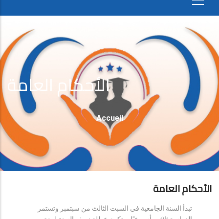
الأحكام العامة
Fil
Accueil
D'Ariane
الأحكام العامة
تبدأ السنة الجامعية في السبت الثالث من سبتمبر وتستمر
الدراسة ثلاثين أسبوعيًا، وتكون عطلة نصف السنة لمدة