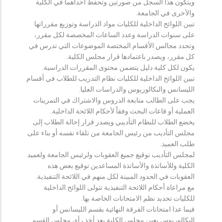
ويتكون هذا السجل من صورتين وتحفظ احداهما في الكلية
والأخرى في الجامعة.
تبين اللوائح الداخلية للكليات مواد الدراسة وتوزيع مقرراتها
على سنوات الدراسة وعدد الساعات المخصصة لكل مقرر،
وتحدد مجالس الأقسام المختصة الموضوعات التي تدرس في
كل مقرر، ويصدر باعتمادها قرار مجلس الكلية.
يكون لكل كلية دليل يتضمن محتوى المقررات الدراسية.
تبين اللوائح الداخلية للكليات نظام التدريب للطلاب في أقسام
الليسانس والبكالوريوس والدراسات العليا.
يجب على الطالب متابعة الدروس والاشتراك في التمرينات
العملية أو قاعات البحث وفقاً لأحكام اللائحة الداخلية.
يخضع الطلاب للنظام التأديبي ويصدر قرار إحالة الطلاب إلى
مجلس التأديب من رئيس الجامعة من تلقاء نفسه أو بناء على
طلب العميد.
لمجلس التأديب توقيع جميع العقوبات ولرئيس الجامعة ولعميد
الكلية وللأساتذة والأساتذة المساعدين توقيع بعض هذه
العقوبات في الحدود المبينة لكل منهم في اللائحة التنفيذية.
مع مراعاة أحكام اللائحة التنفيذية تتولى اللوائح الداخلية
للكليات تحديد نظم الامتحانات الخاصة بها.
فيما عدا امتحانات الفرقة النهائية بقسم الليسانس أو
البكالوريوس يعين مجلس الكلية بعد أخذ رأي مجلس القسم