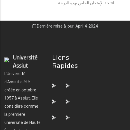
لنتيجة الإمتحان الخاص بهذه الدرجة.
Dernière mise à jour: April 4, 2024
Liens
Université
Rapides
Assiut
L'Université
d'Assiut a été
">
">
créée en octobre
1957 à Assiut. Elle
">
">
considère comme
la première
">
">
université de Haute