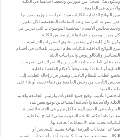
ويتكون هذا السجل من صورتين وتحفظ احداهما في الكلية
والأخرى في الجامعة.
تبين اللوائح الداخلية للكليات مواد الدراسة وتوزيع مقرراتها
على سنوات الدراسة وعدد الساعات المخصصة لكل مقرر،
وتحدد مجالس الأقسام المختصة الموضوعات التي تدرس في
كل مقرر، ويصدر باعتمادها قرار مجلس الكلية.
يكون لكل كلية دليل يتضمن محتوى المقررات الدراسية.
تبين اللوائح الداخلية للكليات نظام التدريب للطلاب في أقسام
الليسانس والبكالوريوس والدراسات العليا.
يجب على الطالب متابعة الدروس والاشتراك في التمرينات
العملية أو قاعات البحث وفقاً لأحكام اللائحة الداخلية.
يخضع الطلاب للنظام التأديبي ويصدر قرار إحالة الطلاب إلى
مجلس التأديب من رئيس الجامعة من تلقاء نفسه أو بناء على
طلب العميد.
لمجلس التأديب توقيع جميع العقوبات ولرئيس الجامعة ولعميد
الكلية وللأساتذة والأساتذة المساعدين توقيع بعض هذه
العقوبات في الحدود المبينة لكل منهم في اللائحة التنفيذية.
مع مراعاة أحكام اللائحة التنفيذية تتولى اللوائح الداخلية
للكليات تحديد نظم الامتحانات الخاصة بها.
فيما عدا امتحانات الفرقة النهائية بقسم الليسانس أو
البكالوريوس يعين مجلس الكلية بعد أخذ رأي مجلس القسم