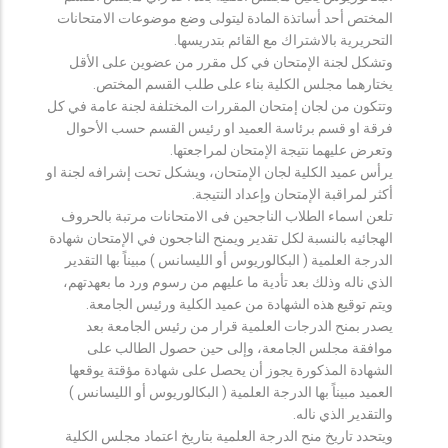
المختص أحد أساتذة المادة ليتولى وضع موضوعات الامتحانات
التحريرية بالاشتراك مع القائم بتدريسها.
وتشكل لجنة الإمتحان في كل مقرر من عضوين على الأقل
يختارهما مجلس الكلية بناء على طلب القسم المختص.
وتتكون من لجان إمتحان المقررات المختلفة لجنة عامة في كل
فرقة او قسم برئاسة العميد او رئيس القسم حسب الأحوال
وتعرض عليهما نتيجة الإمتحان لمراجعتها.
يرأس عميد الكلية لجان الإمتحان، ويشكل تحت إشرافه لجنة او
أكثر لمراقبة الإمتحان وإعداد النتيجة.
تلعن اسماء الطلاب الناجحين فى الامتحانات مرتبة بالحروف
الهجائيه بالنسبة لكل تقدير ويمنح الناجحون في الإمتحان شهادة
الدرجة العلمية ( البكالوريوس أو الليسانس ) مبيناً بها التقدير
الذي ناله وذلك بعد تأدية ما عليهم من رسوم ورد ما بعهدتهم،
ويتم توقيع هذه الشهادة من عميد الكلية ورئيس الجامعة.
يصدر بمنح الدرجات العلمية قرار من رئيس الجامعة بعد
موافقة مجلس الجامعة، وإلى حين حصول الطالب على
الشهادة المذكورة يجوز أن يحصل على شهادة مؤقتة يوقعها
العميد مبيناً بها الدرجة العلمية ( البكالوريوس أو الليسانس )
والتقدير الذي ناله.
ويتحدد تاريخ منح الدرجة العلمية بتاريخ اعتماد مجلس الكلية