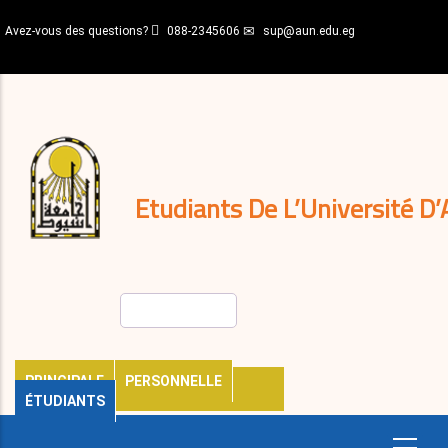
Aller
Avez-vous des questions?
088-2345606
sup@aun.edu.eg
au
contenu
N-
principal
Home
Règlements
&
décisions
Expatriés
Journal
Etudiants De L’Université D’
Rechercher
PRINCIPALE
PERSONNELLE
ÉTUDIANTS