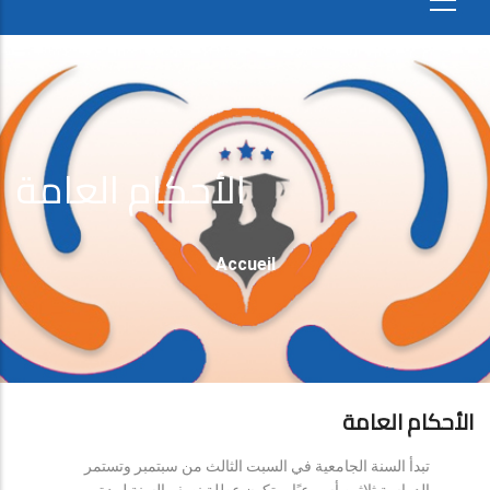
الأحكام العامة
Fil
Accueil
D'Ariane
الأحكام العامة
تبدأ السنة الجامعية في السبت الثالث من سبتمبر وتستمر
الدراسة ثلاثين أسبوعيًا، وتكون عطلة نصف السنة لمدة