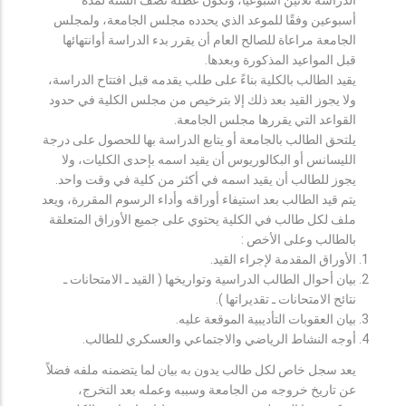
أسبوعين وفقًا للموعد الذي يحدده مجلس الجامعة، ولمجلس
الجامعة مراعاة للصالح العام أن يقرر بدء الدراسة أوانتهائها
قبل المواعيد المذكورة وبعدها.
يقيد الطالب بالكلية بناءً على طلب يقدمه قبل افتتاح الدراسة،
ولا يجوز القيد بعد ذلك إلا بترخيص من مجلس الكلية في حدود
القواعد التي يقررها مجلس الجامعة.
يلتحق الطالب بالجامعة أو يتابع الدراسة بها للحصول على درجة
الليسانس أو البكالوريوس أن يقيد اسمه بإحدى الكليات، ولا
يجوز للطالب أن يقيد اسمه في أكثر من كلية في وقت واحد.
يتم قيد الطالب بعد استيفاء أوراقه وأداء الرسوم المقررة، ويعد
ملف لكل طالب في الكلية يحتوي على جميع الأوراق المتعلقة
بالطالب وعلى الأخص :
الأوراق المقدمة لإجراء القيد.
بيان أحوال الطالب الدراسية وتواريخها ( القيد ـ الامتحانات ـ
نتائح الامتحانات ـ تقديراتها ).
بيان العقوبات التأديبية الموقعة عليه.
أوجه النشاط الرياضي والاجتماعي والعسكري للطالب.
يعد سجل خاص لكل طالب يدون به بيان لما يتضمنه ملفه فضلاً
عن تاريخ خروجه من الجامعة وسببه وعمله بعد التخرج،