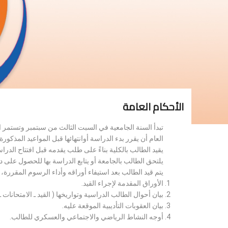
الأحكام العامة
تبدأ السنة الجامعية في السبت الثالث من سبتمبر وتستمر 
العام أن يقرر بدء الدراسة أوانتهائها قبل المواعيد المذكورة 
يقيد الطالب بالكلية بناءً على طلب يقدمه قبل افتتاح الدر
يلتحق الطالب بالجامعة أو يتابع الدراسة بها للحصول على 
يتم قيد الطالب بعد استيفاء أوراقه وأداء الرسوم المقررة
الأوراق المقدمة لإجراء القيد.
بيان أحوال الطالب الدراسية وتواريخها ( القيد ـ الامتحانات ـ ن
بيان العقوبات التأديبية الموقعة عليه.
أوجه النشاط الرياضي والاجتماعي والعسكري للطالب.