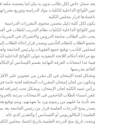
يعد سجل خاص لكل طالب يدون به بيان لما يتضمنه ملفه فض
تبين اللوائح الداخلية للكليات مواد الدراسة وتوزيع مق
باعتمادها قرار مجلس الكلية.
يكون لكل كلية دليل يتضمن محتوى المقررات الدراسية.
تبين اللوائح الداخلية للكليات نظام التدريب للطلاب في أق
يجب على الطالب متابعة الدروس والاشتراك في التمرينات الع
يخضع الطلاب للنظام التأديبي ويصدر قرار إحالة الطلاب إ
لمجلس التأديب توقيع جميع العقوبات ولرئيس الجامعة ولعميد
مع مراعاة أحكام اللائحة التنفيذية تتولى اللوائح الداخلية ل
فيما عدا امتحانات الفرقة النهائية بقسم الليسانس أو ال
القائم بتدريسها.
وتشكل لجنة الإمتحان في كل مقرر من عضوين على الأقل 
وتتكون من لجان إمتحان المقررات المختلفة لجنة عامة في
يرأس عميد الكلية لجان الإمتحان، ويشكل تحت إشرافه لجنة ا
تلعن اسماء الطلاب الناجحين فى الامتحانات مرتبة بالحروف ال
بعد تأدية ما عليهم من رسوم ورد ما بعهدتهم، ويتم توقيع ه
يصدر بمنح الدرجات العلمية قرار من رئيس الجامعة بعد مو
العلمية ( البكالوريوس أو الليسانس ) والتقدير الذي ناله.
ويتحدد تاريخ منح الدرجة العلمية بتاريخ اعتماد مجلس الكلية