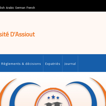
lish
Arabic
German
French
sité D’Assiout
Règlements & décisions
Expatriés
Journal