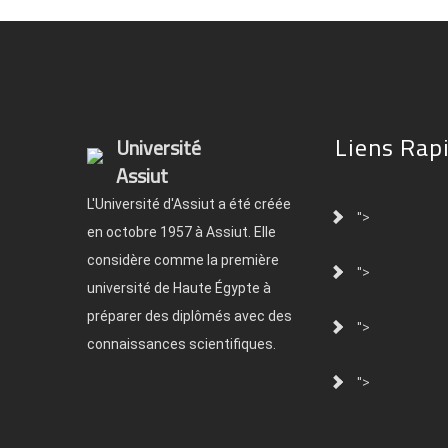
Liens Rap
Université
Assiut
L'Université d'Assiut a été créée
">
en octobre 1957 à Assiut. Elle
considère comme la première
">
université de Haute Égypte à
préparer des diplômés avec des
">
connaissances scientifiques.
">