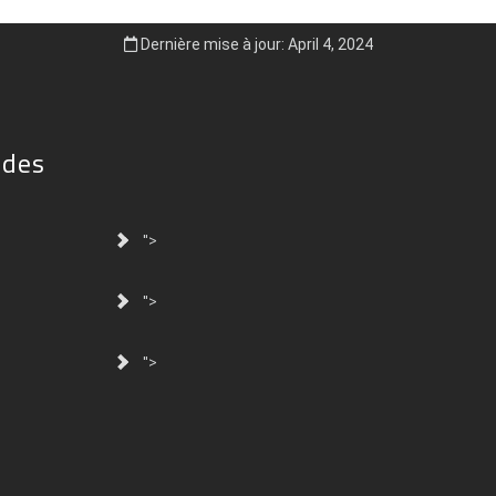
Dernière mise à jour: April 4, 2024
ides
">
">
">