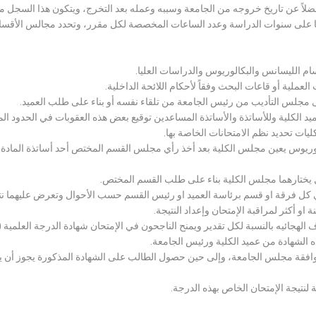
لاً عن تاريخ خروجه من الجامعة وسببه وعمله بعد التخرج، ويتكون هذا السجل م
رراتها على سنوات الدراسة وعدد الساعات المخصصة لكل مقرر، وتحدد مجالس الأ
سام الليسانس والبكالوريوس والدراسات العليا.
ملية أو قاعات البحث وفقاً لأحكام اللائحة الداخلية.
لى مجلس التأديب من رئيس الجامعة من تلقاء نفسه أو بناء على طلب العميد.
 الكلية وللأساتذة والأساتذة المساعدين توقيع بعض هذه العقوبات في الحدود المبين
لكليات تحديد نظم الامتحانات الخاصة بها.
بكالوريوس يعين مجلس الكلية بعد أخذ رأي مجلس القسم المختص أحد أساتذة المادة
يختارهما مجلس الكلية بناء على طلب القسم المختص.
 كل فرقة او قسم برئاسة العميد او رئيس القسم حسب الأحوال وتعرض عليهما نتيج
و أكثر لمراقبة الإمتحان وإعداد النتيجة.
هجائيه بالنسبة لكل تقدير ويمنح الناجحون في الإمتحان شهادة الدرجة العلمية ( الب
ذه الشهادة من عميد الكلية ورئيس الجامعة.
افقة مجلس الجامعة، وإلى حين حصول الطالب على الشهادة المذكورة يجوز أن يحصل
 لنتيجة الإمتحان الخاص بهذه الدرجة.