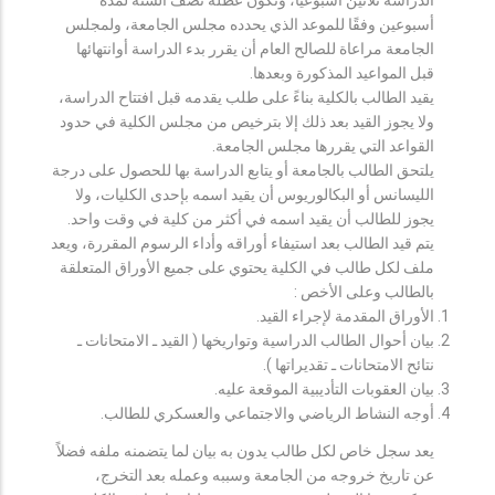
أسبوعين وفقًا للموعد الذي يحدده مجلس الجامعة، ولمجلس
الجامعة مراعاة للصالح العام أن يقرر بدء الدراسة أوانتهائها
قبل المواعيد المذكورة وبعدها.
يقيد الطالب بالكلية بناءً على طلب يقدمه قبل افتتاح الدراسة،
ولا يجوز القيد بعد ذلك إلا بترخيص من مجلس الكلية في حدود
القواعد التي يقررها مجلس الجامعة.
يلتحق الطالب بالجامعة أو يتابع الدراسة بها للحصول على درجة
الليسانس أو البكالوريوس أن يقيد اسمه بإحدى الكليات، ولا
يجوز للطالب أن يقيد اسمه في أكثر من كلية في وقت واحد.
يتم قيد الطالب بعد استيفاء أوراقه وأداء الرسوم المقررة، ويعد
ملف لكل طالب في الكلية يحتوي على جميع الأوراق المتعلقة
بالطالب وعلى الأخص :
الأوراق المقدمة لإجراء القيد.
بيان أحوال الطالب الدراسية وتواريخها ( القيد ـ الامتحانات ـ
نتائح الامتحانات ـ تقديراتها ).
بيان العقوبات التأديبية الموقعة عليه.
أوجه النشاط الرياضي والاجتماعي والعسكري للطالب.
يعد سجل خاص لكل طالب يدون به بيان لما يتضمنه ملفه فضلاً
عن تاريخ خروجه من الجامعة وسببه وعمله بعد التخرج،