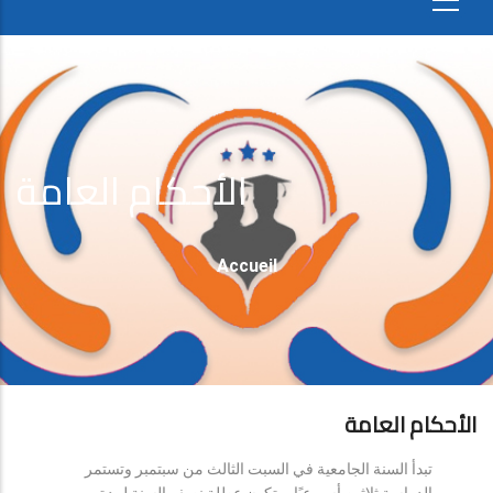
الأحكام العامة
Fil
Accueil
D'Ariane
الأحكام العامة
تبدأ السنة الجامعية في السبت الثالث من سبتمبر وتستمر
الدراسة ثلاثين أسبوعيًا، وتكون عطلة نصف السنة لمدة