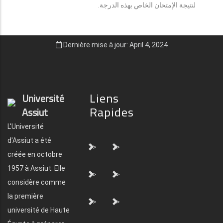
لنتيجة الإمتحان الخاص بهذه الدرجة.
Dernière mise à jour: April 4, 2024
Liens
Université
Rapides
Assiut
L'Université
d'Assiut a été
">
">
créée en octobre
1957 à Assiut. Elle
">
">
considère comme
la première
">
">
université de Haute