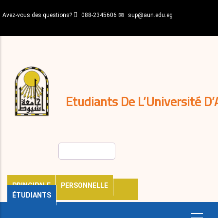
Aller
Avez-vous des questions?
088-2345606
sup@aun.edu.eg
au
contenu
N-
principal
Home
Règlements
&
décisions
Expatriés
Journal
Etudiants De L’Université D’
Rechercher
PRINCIPALE
PERSONNELLE
ÉTUDIANTS