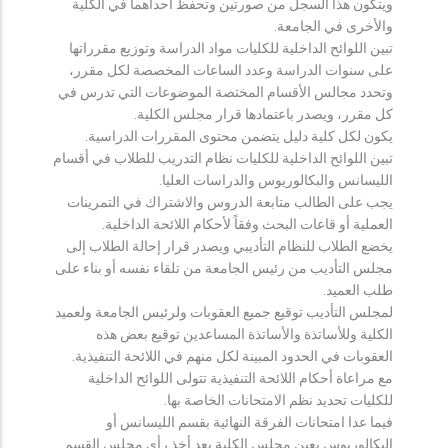
ويتكون هذا السجل من صورتين وتحفظ احداهما في الكلية
والأخرى في الجامعة.
تبين اللوائح الداخلية للكليات مواد الدراسة وتوزيع مقرراتها
على سنوات الدراسة وعدد الساعات المخصصة لكل مقرر،
وتحدد مجالس الأقسام المختصة الموضوعات التي تدرس في
كل مقرر، ويصدر باعتمادها قرار مجلس الكلية.
يكون لكل كلية دليل يتضمن محتوى المقررات الدراسية.
تبين اللوائح الداخلية للكليات نظام التدريب للطلاب في أقسام
الليسانس والبكالوريوس والدراسات العليا.
يجب على الطالب متابعة الدروس والاشتراك في التمرينات
العملية أو قاعات البحث وفقاً لأحكام اللائحة الداخلية.
يخضع الطلاب للنظام التأديبي ويصدر قرار إحالة الطلاب إلى
مجلس التأديب من رئيس الجامعة من تلقاء نفسه أو بناء على
طلب العميد.
لمجلس التأديب توقيع جميع العقوبات ولرئيس الجامعة ولعميد
الكلية وللأساتذة والأساتذة المساعدين توقيع بعض هذه
العقوبات في الحدود المبينة لكل منهم في اللائحة التنفيذية.
مع مراعاة أحكام اللائحة التنفيذية تتولى اللوائح الداخلية
للكليات تحديد نظم الامتحانات الخاصة بها.
فيما عدا امتحانات الفرقة النهائية بقسم الليسانس أو
البكالوريوس يعين مجلس الكلية بعد أخذ رأي مجلس القسم