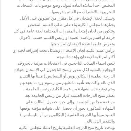
المختص أحد أساتذة المادة ليتولى وضع موضوعات الامتحانات
التحريرية بالاشتراك مع القائم بتدريسها.
وتشكل لجنة الإمتحان في كل مقرر من عضوين على الأقل
يختارهما مجلس الكلية بناء على طلب القسم المختص.
وتتكون من لجان إمتحان المقررات المختلفة لجنة عامة في كل
فرقة او قسم برئاسة العميد او رئيس القسم حسب الأحوال
وتعرض عليهما نتيجة الإمتحان لمراجعتها.
يرأس عميد الكلية لجان الإمتحان، ويشكل تحت إشرافه لجنة او
أكثر لمراقبة الإمتحان وإعداد النتيجة.
تلعن اسماء الطلاب الناجحين فى الامتحانات مرتبة بالحروف
الهجائيه بالنسبة لكل تقدير ويمنح الناجحون في الإمتحان شهادة
الدرجة العلمية ( البكالوريوس أو الليسانس ) مبيناً بها التقدير
الذي ناله وذلك بعد تأدية ما عليهم من رسوم ورد ما بعهدتهم،
ويتم توقيع هذه الشهادة من عميد الكلية ورئيس الجامعة.
يصدر بمنح الدرجات العلمية قرار من رئيس الجامعة بعد
موافقة مجلس الجامعة، وإلى حين حصول الطالب على
الشهادة المذكورة يجوز أن يحصل على شهادة مؤقتة يوقعها
العميد مبيناً بها الدرجة العلمية ( البكالوريوس أو الليسانس )
والتقدير الذي ناله.
ويتحدد تاريخ منح الدرجة العلمية بتاريخ اعتماد مجلس الكلية