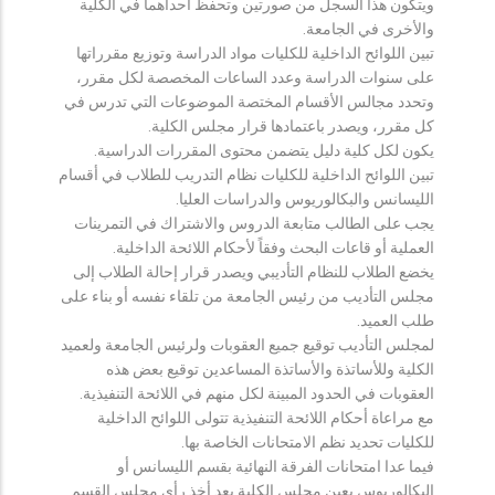
ويتكون هذا السجل من صورتين وتحفظ احداهما في الكلية
والأخرى في الجامعة.
تبين اللوائح الداخلية للكليات مواد الدراسة وتوزيع مقرراتها
على سنوات الدراسة وعدد الساعات المخصصة لكل مقرر،
وتحدد مجالس الأقسام المختصة الموضوعات التي تدرس في
كل مقرر، ويصدر باعتمادها قرار مجلس الكلية.
يكون لكل كلية دليل يتضمن محتوى المقررات الدراسية.
تبين اللوائح الداخلية للكليات نظام التدريب للطلاب في أقسام
الليسانس والبكالوريوس والدراسات العليا.
يجب على الطالب متابعة الدروس والاشتراك في التمرينات
العملية أو قاعات البحث وفقاً لأحكام اللائحة الداخلية.
يخضع الطلاب للنظام التأديبي ويصدر قرار إحالة الطلاب إلى
مجلس التأديب من رئيس الجامعة من تلقاء نفسه أو بناء على
طلب العميد.
لمجلس التأديب توقيع جميع العقوبات ولرئيس الجامعة ولعميد
الكلية وللأساتذة والأساتذة المساعدين توقيع بعض هذه
العقوبات في الحدود المبينة لكل منهم في اللائحة التنفيذية.
مع مراعاة أحكام اللائحة التنفيذية تتولى اللوائح الداخلية
للكليات تحديد نظم الامتحانات الخاصة بها.
فيما عدا امتحانات الفرقة النهائية بقسم الليسانس أو
البكالوريوس يعين مجلس الكلية بعد أخذ رأي مجلس القسم