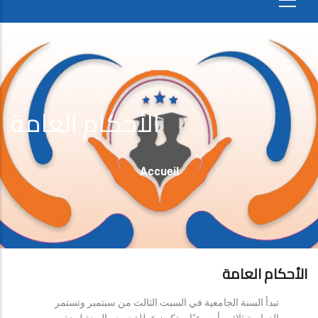
الأحكام العامة
Fil
Accueil
D'Ariane
الأحكام العامة
تبدأ السنة الجامعية في السبت الثالث من سبتمبر وتستمر
الدراسة ثلاثين أسبوعيًا، وتكون عطلة نصف السنة لمدة