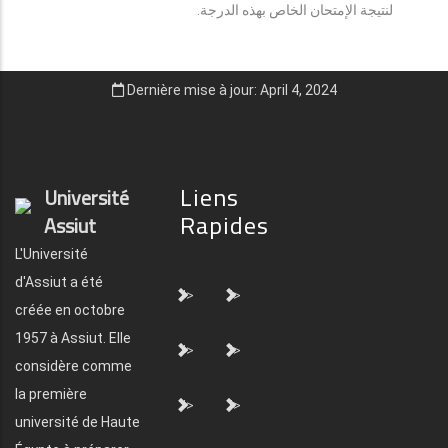
لنتيجة الإمتحان الخاص بهذه الدرجة.
Dernière mise à jour: April 4, 2024
Liens
Université
Rapides
Assiut
L'Université
d'Assiut a été
">
">
créée en octobre
1957 à Assiut. Elle
">
">
considère comme
la première
">
">
université de Haute