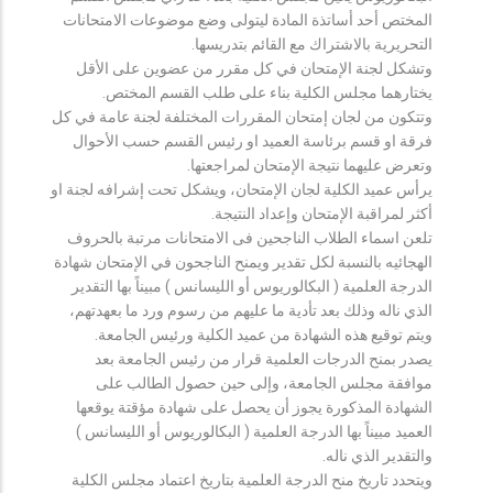
المختص أحد أساتذة المادة ليتولى وضع موضوعات الامتحانات
التحريرية بالاشتراك مع القائم بتدريسها.
وتشكل لجنة الإمتحان في كل مقرر من عضوين على الأقل
يختارهما مجلس الكلية بناء على طلب القسم المختص.
وتتكون من لجان إمتحان المقررات المختلفة لجنة عامة في كل
فرقة او قسم برئاسة العميد او رئيس القسم حسب الأحوال
وتعرض عليهما نتيجة الإمتحان لمراجعتها.
يرأس عميد الكلية لجان الإمتحان، ويشكل تحت إشرافه لجنة او
أكثر لمراقبة الإمتحان وإعداد النتيجة.
تلعن اسماء الطلاب الناجحين فى الامتحانات مرتبة بالحروف
الهجائيه بالنسبة لكل تقدير ويمنح الناجحون في الإمتحان شهادة
الدرجة العلمية ( البكالوريوس أو الليسانس ) مبيناً بها التقدير
الذي ناله وذلك بعد تأدية ما عليهم من رسوم ورد ما بعهدتهم،
ويتم توقيع هذه الشهادة من عميد الكلية ورئيس الجامعة.
يصدر بمنح الدرجات العلمية قرار من رئيس الجامعة بعد
موافقة مجلس الجامعة، وإلى حين حصول الطالب على
الشهادة المذكورة يجوز أن يحصل على شهادة مؤقتة يوقعها
العميد مبيناً بها الدرجة العلمية ( البكالوريوس أو الليسانس )
والتقدير الذي ناله.
ويتحدد تاريخ منح الدرجة العلمية بتاريخ اعتماد مجلس الكلية