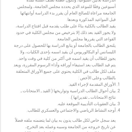
أسبوعين وفقًا للموعد الذي يحدده مجلس الجامعة، ولمجلس
الجامعة مراعاة للصالح العام أن يقرر بدء الدراسة أوانتهائها
قبل المواعيد المذكورة وبعدها.
يقيد الطالب بالكلية بناءً على طلب يقدمه قبل افتتاح الدراسة،
ولا يجوز القيد بعد ذلك إلا بترخيص من مجلس الكلية في حدود
القواعد التي يقررها مجلس الجامعة.
يلتحق الطالب بالجامعة أو يتابع الدراسة بها للحصول على درجة
الليسانس أو البكالوريوس أن يقيد اسمه بإحدى الكليات، ولا
يجوز للطالب أن يقيد اسمه في أكثر من كلية في وقت واحد.
يتم قيد الطالب بعد استيفاء أوراقه وأداء الرسوم المقررة، ويعد
ملف لكل طالب في الكلية يحتوي على جميع الأوراق المتعلقة
بالطالب وعلى الأخص :
الأوراق المقدمة لإجراء القيد.
بيان أحوال الطالب الدراسية وتواريخها ( القيد ـ الامتحانات ـ
نتائح الامتحانات ـ تقديراتها ).
بيان العقوبات التأديبية الموقعة عليه.
أوجه النشاط الرياضي والاجتماعي والعسكري للطالب.
يعد سجل خاص لكل طالب يدون به بيان لما يتضمنه ملفه فضلاً
عن تاريخ خروجه من الجامعة وسببه وعمله بعد التخرج،