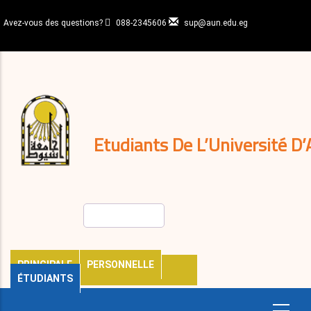
Aller
au
Avez-vous des questions?
088-2345606
sup@aun.edu.eg
contenu
N-
principal
Home
Règlements
&
décisions
Expatriés
Journal
Etudiants De L’Université D’
Rechercher
PRINCIPALE
PERSONNELLE
ÉTUDIANTS