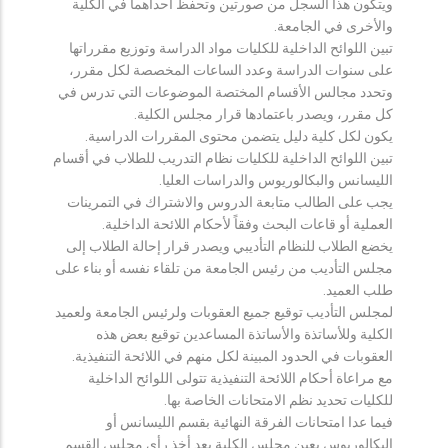
ويتكون هذا السجل من صورتين وتحفظ احداهما في الكلية
والأخرى في الجامعة.
تبين اللوائح الداخلية للكليات مواد الدراسة وتوزيع مقرراتها
على سنوات الدراسة وعدد الساعات المخصصة لكل مقرر،
وتحدد مجالس الأقسام المختصة الموضوعات التي تدرس في
كل مقرر، ويصدر باعتمادها قرار مجلس الكلية.
يكون لكل كلية دليل يتضمن محتوى المقررات الدراسية.
تبين اللوائح الداخلية للكليات نظام التدريب للطلاب في أقسام
الليسانس والبكالوريوس والدراسات العليا.
يجب على الطالب متابعة الدروس والاشتراك في التمرينات
العملية أو قاعات البحث وفقاً لأحكام اللائحة الداخلية.
يخضع الطلاب للنظام التأديبي ويصدر قرار إحالة الطلاب إلى
مجلس التأديب من رئيس الجامعة من تلقاء نفسه أو بناء على
طلب العميد.
لمجلس التأديب توقيع جميع العقوبات ولرئيس الجامعة ولعميد
الكلية وللأساتذة والأساتذة المساعدين توقيع بعض هذه
العقوبات في الحدود المبينة لكل منهم في اللائحة التنفيذية.
مع مراعاة أحكام اللائحة التنفيذية تتولى اللوائح الداخلية
للكليات تحديد نظم الامتحانات الخاصة بها.
فيما عدا امتحانات الفرقة النهائية بقسم الليسانس أو
البكالوريوس يعين مجلس الكلية بعد أخذ رأي مجلس القسم