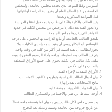
أسبوعين وفقًا للموعد الذي يحدده مجلس الجامعة، ولمجلس
الجامعة مراعاة للصالح العام أن يقرر بدء الدراسة أوانتهائها
قبل المواعيد المذكورة وبعدها.
يقيد الطالب بالكلية بناءً على طلب يقدمه قبل افتتاح الدراسة،
ولا يجوز القيد بعد ذلك إلا بترخيص من مجلس الكلية في حدود
القواعد التي يقررها مجلس الجامعة.
يلتحق الطالب بالجامعة أو يتابع الدراسة بها للحصول على درجة
الليسانس أو البكالوريوس أن يقيد اسمه بإحدى الكليات، ولا
يجوز للطالب أن يقيد اسمه في أكثر من كلية في وقت واحد.
يتم قيد الطالب بعد استيفاء أوراقه وأداء الرسوم المقررة، ويعد
ملف لكل طالب في الكلية يحتوي على جميع الأوراق المتعلقة
بالطالب وعلى الأخص :
الأوراق المقدمة لإجراء القيد.
بيان أحوال الطالب الدراسية وتواريخها ( القيد ـ الامتحانات ـ
نتائح الامتحانات ـ تقديراتها ).
بيان العقوبات التأديبية الموقعة عليه.
أوجه النشاط الرياضي والاجتماعي والعسكري للطالب.
يعد سجل خاص لكل طالب يدون به بيان لما يتضمنه ملفه فضلاً
عن تاريخ خروجه من الجامعة وسببه وعمله بعد التخرج،