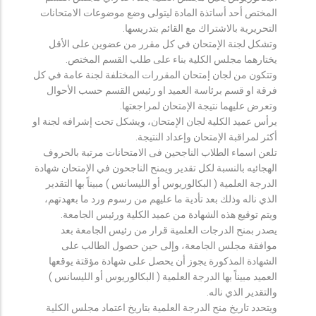
المختص أحد أساتذة المادة ليتولى وضع موضوعات الامتحانات
التحريرية بالاشتراك مع القائم بتدريسها.
وتشكل لجنة الإمتحان في كل مقرر من عضوين على الأقل
يختارهما مجلس الكلية بناء على طلب القسم المختص.
وتتكون من لجان إمتحان المقررات المختلفة لجنة عامة في كل
فرقة او قسم برئاسة العميد او رئيس القسم حسب الأحوال
وتعرض عليهما نتيجة الإمتحان لمراجعتها.
يرأس عميد الكلية لجان الإمتحان، ويشكل تحت إشرافه لجنة او
أكثر لمراقبة الإمتحان وإعداد النتيجة.
تلعن اسماء الطلاب الناجحين فى الامتحانات مرتبة بالحروف
الهجائيه بالنسبة لكل تقدير ويمنح الناجحون في الإمتحان شهادة
الدرجة العلمية ( البكالوريوس أو الليسانس ) مبيناً بها التقدير
الذي ناله وذلك بعد تأدية ما عليهم من رسوم ورد ما بعهدتهم،
ويتم توقيع هذه الشهادة من عميد الكلية ورئيس الجامعة.
يصدر بمنح الدرجات العلمية قرار من رئيس الجامعة بعد
موافقة مجلس الجامعة، وإلى حين حصول الطالب على
الشهادة المذكورة يجوز أن يحصل على شهادة مؤقتة يوقعها
العميد مبيناً بها الدرجة العلمية ( البكالوريوس أو الليسانس )
والتقدير الذي ناله.
ويتحدد تاريخ منح الدرجة العلمية بتاريخ اعتماد مجلس الكلية