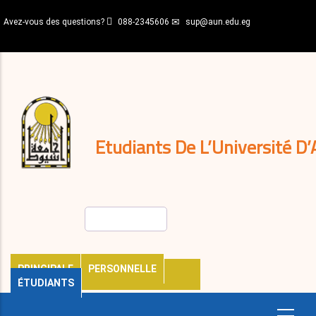
Aller
Avez-vous des questions?
088-2345606
sup@aun.edu.eg
au
contenu
N-
principal
Home
Règlements
&
décisions
Expatriés
Journal
Etudiants De L’Université D’
Rechercher
PRINCIPALE
PERSONNELLE
ÉTUDIANTS