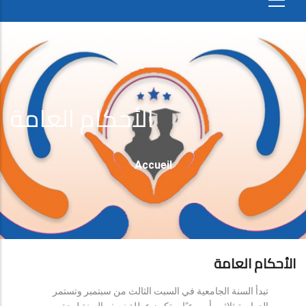
الأحكام العامة
Fil
Accueil
D'Ariane
الأحكام العامة
تبدأ السنة الجامعية في السبت الثالث من سبتمبر وتستمر
الدراسة ثلاثين أسبوعيًا، وتكون عطلة نصف السنة لمدة