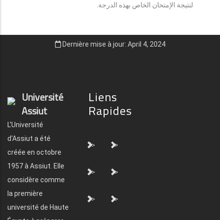
لنتيجة الإمتحان الخاص بهذه الدرجة.
Dernière mise à jour: April 4, 2024
Liens
Université
Rapides
Assiut
L'Université
d'Assiut a été
">
">
créée en octobre
1957 à Assiut. Elle
">
">
considère comme
la première
">
">
université de Haute