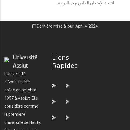
لنتيجة الإمتحان الخاص بهذه الدرجة.
Dernière mise à jour: April 4, 2024
Liens
Université
Rapides
Assiut
L'Université
d'Assiut a été
">
">
créée en octobre
1957 à Assiut. Elle
">
">
considère comme
la première
">
">
université de Haute