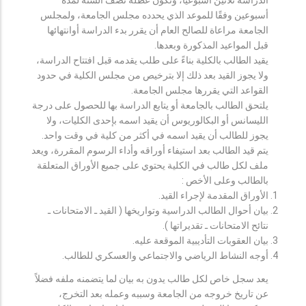
أسبوعين وفقًا للموعد الذي يحدده مجلس الجامعة، ولمجلس
الجامعة مراعاة للصالح العام أن يقرر بدء الدراسة أوانتهائها
قبل المواعيد المذكورة وبعدها.
يقيد الطالب بالكلية بناءً على طلب يقدمه قبل افتتاح الدراسة،
ولا يجوز القيد بعد ذلك إلا بترخيص من مجلس الكلية في حدود
القواعد التي يقررها مجلس الجامعة.
يلتحق الطالب بالجامعة أو يتابع الدراسة بها للحصول على درجة
الليسانس أو البكالوريوس أن يقيد اسمه بإحدى الكليات، ولا
يجوز للطالب أن يقيد اسمه في أكثر من كلية في وقت واحد.
يتم قيد الطالب بعد استيفاء أوراقه وأداء الرسوم المقررة، ويعد
ملف لكل طالب في الكلية يحتوي على جميع الأوراق المتعلقة
بالطالب وعلى الأخص :
الأوراق المقدمة لإجراء القيد.
بيان أحوال الطالب الدراسية وتواريخها ( القيد ـ الامتحانات ـ
نتائح الامتحانات ـ تقديراتها ).
بيان العقوبات التأديبية الموقعة عليه.
أوجه النشاط الرياضي والاجتماعي والعسكري للطالب.
يعد سجل خاص لكل طالب يدون به بيان لما يتضمنه ملفه فضلاً
عن تاريخ خروجه من الجامعة وسببه وعمله بعد التخرج،