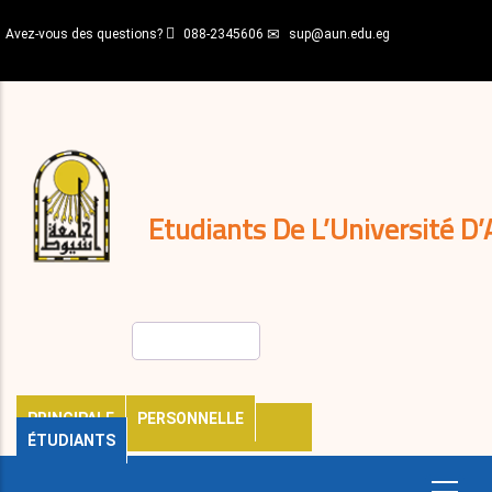
Aller
Avez-vous des questions?
088-2345606
sup@aun.edu.eg
au
contenu
N-
principal
Home
Règlements
&
décisions
Expatriés
Journal
Etudiants De L’Université D’
Rechercher
PRINCIPALE
PERSONNELLE
ÉTUDIANTS