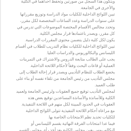
ويتكون هذا السجل من صورتين وتحفظ احداهما في الكلية
والأخرى في الجامعة.
تبين اللوائح الداخلية للكليات مواد الدراسة وتوزيع مقرراتها
على سنوات الدراسة وعدد الساعات المخصصة لكل مقرر،
وتحدد مجالس الأقسام المختصة الموضوعات التي تدرس في
كل مقرر، ويصدر باعتمادها قرار مجلس الكلية.
يكون لكل كلية دليل يتضمن محتوى المقررات الدراسية.
تبين اللوائح الداخلية للكليات نظام التدريب للطلاب في أقسام
الليسانس والبكالوريوس والدراسات العليا.
يجب على الطالب متابعة الدروس والاشتراك في التمرينات
العملية أو قاعات البحث وفقاً لأحكام اللائحة الداخلية.
يخضع الطلاب للنظام التأديبي ويصدر قرار إحالة الطلاب إلى
مجلس التأديب من رئيس الجامعة من تلقاء نفسه أو بناء على
طلب العميد.
لمجلس التأديب توقيع جميع العقوبات ولرئيس الجامعة ولعميد
الكلية وللأساتذة والأساتذة المساعدين توقيع بعض هذه
العقوبات في الحدود المبينة لكل منهم في اللائحة التنفيذية.
مع مراعاة أحكام اللائحة التنفيذية تتولى اللوائح الداخلية
للكليات تحديد نظم الامتحانات الخاصة بها.
فيما عدا امتحانات الفرقة النهائية بقسم الليسانس أو
البكالوريوس يعين مجلس الكلية بعد أخذ رأي مجلس القسم