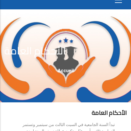
الأحكام العامة
Fil
Accueil
D'Ariane
الأحكام العامة
تبدأ السنة الجامعية في السبت الثالث من سبتمبر وتستمر
الدراسة ثلاثين أسبوعيًا، وتكون عطلة نصف السنة لمدة