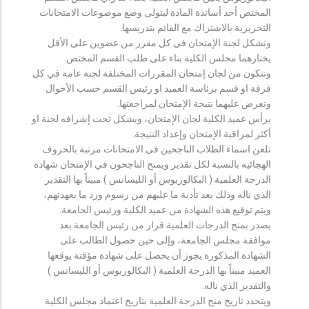
المختص أحد أساتذة المادة ليتولى وضع موضوعات الامتحانات
التحريرية بالاشتراك مع القائم بتدريسها.
وتشكل لجنة الإمتحان في كل مقرر من عضوين على الأقل
يختارهما مجلس الكلية بناء على طلب القسم المختص.
وتتكون من لجان إمتحان المقررات المختلفة لجنة عامة في كل
فرقة او قسم برئاسة العميد او رئيس القسم حسب الأحوال
وتعرض عليهما نتيجة الإمتحان لمراجعتها.
يرأس عميد الكلية لجان الإمتحان، ويشكل تحت إشرافه لجنة او
أكثر لمراقبة الإمتحان وإعداد النتيجة.
تلعن اسماء الطلاب الناجحين فى الامتحانات مرتبة بالحروف
الهجائيه بالنسبة لكل تقدير ويمنح الناجحون في الإمتحان شهادة
الدرجة العلمية ( البكالوريوس أو الليسانس ) مبيناً بها التقدير
الذي ناله وذلك بعد تأدية ما عليهم من رسوم ورد ما بعهدتهم،
ويتم توقيع هذه الشهادة من عميد الكلية ورئيس الجامعة.
يصدر بمنح الدرجات العلمية قرار من رئيس الجامعة بعد
موافقة مجلس الجامعة، وإلى حين حصول الطالب على
الشهادة المذكورة يجوز أن يحصل على شهادة مؤقتة يوقعها
العميد مبيناً بها الدرجة العلمية ( البكالوريوس أو الليسانس )
والتقدير الذي ناله.
ويتحدد تاريخ منح الدرجة العلمية بتاريخ اعتماد مجلس الكلية