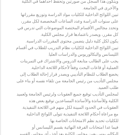
ويتكون هذا السجل من صورتين وتحفظ احداهما في الكلية
والأخرى في الجامعة.
تبين اللوائح الداخلية للكليات مواد الدراسة وتوزيع مقرراتها
على سنوات الدراسة وعدد الساعات المخصصة لكل مقرر،
وتحدد مجالس الأقسام المختصة الموضوعات التي تدرس في
كل مقرر، ويصدر باعتمادها قرار مجلس الكلية.
يكون لكل كلية دليل يتضمن محتوى المقررات الدراسية.
تبين اللوائح الداخلية للكليات نظام التدريب للطلاب في أقسام
الليسانس والبكالوريوس والدراسات العليا.
يجب على الطالب متابعة الدروس والاشتراك في التمرينات
العملية أو قاعات البحث وفقاً لأحكام اللائحة الداخلية.
يخضع الطلاب للنظام التأديبي ويصدر قرار إحالة الطلاب إلى
مجلس التأديب من رئيس الجامعة من تلقاء نفسه أو بناء على
طلب العميد.
لمجلس التأديب توقيع جميع العقوبات ولرئيس الجامعة ولعميد
الكلية وللأساتذة والأساتذة المساعدين توقيع بعض هذه
العقوبات في الحدود المبينة لكل منهم في اللائحة التنفيذية.
مع مراعاة أحكام اللائحة التنفيذية تتولى اللوائح الداخلية
للكليات تحديد نظم الامتحانات الخاصة بها.
فيما عدا امتحانات الفرقة النهائية بقسم الليسانس أو
البكالوريوس يعين مجلس الكلية بعد أخذ رأي مجلس القسم