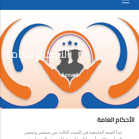
الأحكام العامة
Fil
Accueil
D'Ariane
الأحكام العامة
تبدأ السنة الجامعية في السبت الثالث من سبتمبر وتستمر
الدراسة ثلاثين أسبوعيًا، وتكون عطلة نصف السنة لمدة