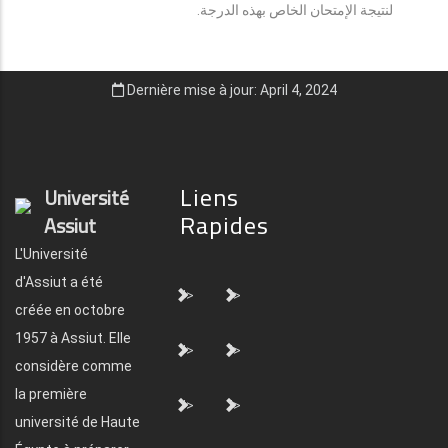
لنتيجة الإمتحان الخاص بهذه الدرجة.
Dernière mise à jour: April 4, 2024
Liens
Université
Rapides
Assiut
L'Université
d'Assiut a été
">
">
créée en octobre
1957 à Assiut. Elle
">
">
considère comme
la première
">
">
université de Haute