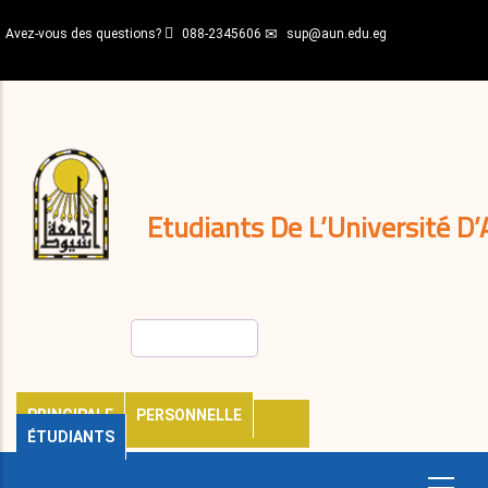
Aller
Avez-vous des questions?
088-2345606
sup@aun.edu.eg
au
contenu
N-
principal
Home
Règlements
&
décisions
Expatriés
Journal
Etudiants De L’Université D’
Rechercher
PRINCIPALE
PERSONNELLE
ÉTUDIANTS