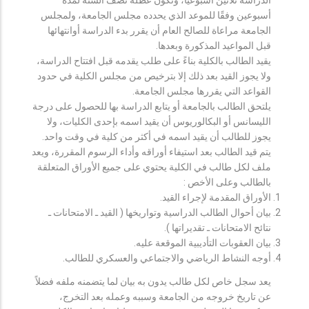
أسبوعين وفقًا للموعد الذي يحدده مجلس الجامعة، ولمجلس
الجامعة مراعاة للصالح العام أن يقرر بدء الدراسة أوانتهائها
قبل المواعيد المذكورة وبعدها.
يقيد الطالب بالكلية بناءً على طلب يقدمه قبل افتتاح الدراسة،
ولا يجوز القيد بعد ذلك إلا بترخيص من مجلس الكلية في حدود
القواعد التي يقررها مجلس الجامعة.
يلتحق الطالب بالجامعة أو يتابع الدراسة بها للحصول على درجة
الليسانس أو البكالوريوس أن يقيد اسمه بإحدى الكليات، ولا
يجوز للطالب أن يقيد اسمه في أكثر من كلية في وقت واحد.
يتم قيد الطالب بعد استيفاء أوراقه وأداء الرسوم المقررة، ويعد
ملف لكل طالب في الكلية يحتوي على جميع الأوراق المتعلقة
بالطالب وعلى الأخص :
الأوراق المقدمة لإجراء القيد.
بيان أحوال الطالب الدراسية وتواريخها ( القيد ـ الامتحانات ـ
نتائح الامتحانات ـ تقديراتها ).
بيان العقوبات التأديبية الموقعة عليه.
أوجه النشاط الرياضي والاجتماعي والعسكري للطالب.
يعد سجل خاص لكل طالب يدون به بيان لما يتضمنه ملفه فضلاً
عن تاريخ خروجه من الجامعة وسببه وعمله بعد التخرج،