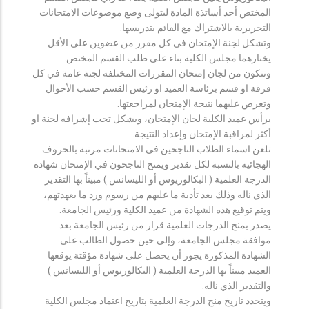
المختص أحد أساتذة المادة ليتولى وضع موضوعات الامتحانات
التحريرية بالاشتراك مع القائم بتدريسها.
وتشكل لجنة الإمتحان في كل مقرر من عضوين على الأقل
يختارهما مجلس الكلية بناء على طلب القسم المختص.
وتتكون من لجان إمتحان المقررات المختلفة لجنة عامة في كل
فرقة او قسم برئاسة العميد او رئيس القسم حسب الأحوال
وتعرض عليهما نتيجة الإمتحان لمراجعتها.
يرأس عميد الكلية لجان الإمتحان، ويشكل تحت إشرافه لجنة او
أكثر لمراقبة الإمتحان وإعداد النتيجة.
تلعن اسماء الطلاب الناجحين فى الامتحانات مرتبة بالحروف
الهجائيه بالنسبة لكل تقدير ويمنح الناجحون في الإمتحان شهادة
الدرجة العلمية ( البكالوريوس أو الليسانس ) مبيناً بها التقدير
الذي ناله وذلك بعد تأدية ما عليهم من رسوم ورد ما بعهدتهم،
ويتم توقيع هذه الشهادة من عميد الكلية ورئيس الجامعة.
يصدر بمنح الدرجات العلمية قرار من رئيس الجامعة بعد
موافقة مجلس الجامعة، وإلى حين حصول الطالب على
الشهادة المذكورة يجوز أن يحصل على شهادة مؤقتة يوقعها
العميد مبيناً بها الدرجة العلمية ( البكالوريوس أو الليسانس )
والتقدير الذي ناله.
ويتحدد تاريخ منح الدرجة العلمية بتاريخ اعتماد مجلس الكلية