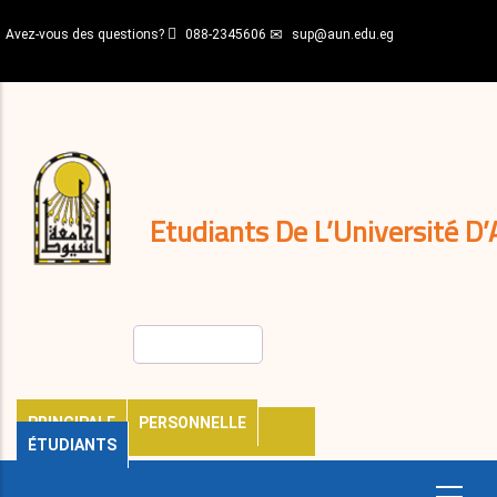
Aller
Avez-vous des questions?
088-2345606
sup@aun.edu.eg
au
contenu
N-
principal
Home
Règlements
&
décisions
Expatriés
Journal
Etudiants De L’Université D’
Rechercher
PRINCIPALE
PERSONNELLE
ÉTUDIANTS