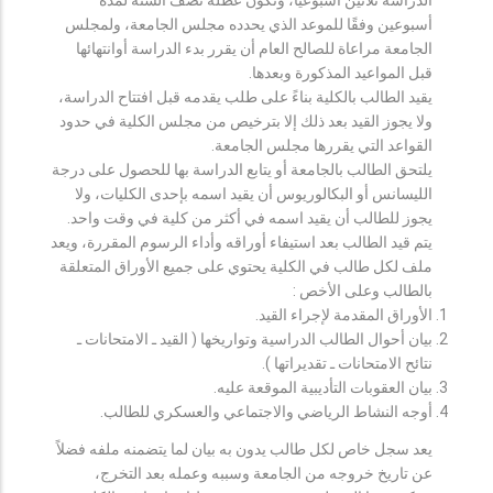
أسبوعين وفقًا للموعد الذي يحدده مجلس الجامعة، ولمجلس
الجامعة مراعاة للصالح العام أن يقرر بدء الدراسة أوانتهائها
قبل المواعيد المذكورة وبعدها.
يقيد الطالب بالكلية بناءً على طلب يقدمه قبل افتتاح الدراسة،
ولا يجوز القيد بعد ذلك إلا بترخيص من مجلس الكلية في حدود
القواعد التي يقررها مجلس الجامعة.
يلتحق الطالب بالجامعة أو يتابع الدراسة بها للحصول على درجة
الليسانس أو البكالوريوس أن يقيد اسمه بإحدى الكليات، ولا
يجوز للطالب أن يقيد اسمه في أكثر من كلية في وقت واحد.
يتم قيد الطالب بعد استيفاء أوراقه وأداء الرسوم المقررة، ويعد
ملف لكل طالب في الكلية يحتوي على جميع الأوراق المتعلقة
بالطالب وعلى الأخص :
الأوراق المقدمة لإجراء القيد.
بيان أحوال الطالب الدراسية وتواريخها ( القيد ـ الامتحانات ـ
نتائح الامتحانات ـ تقديراتها ).
بيان العقوبات التأديبية الموقعة عليه.
أوجه النشاط الرياضي والاجتماعي والعسكري للطالب.
يعد سجل خاص لكل طالب يدون به بيان لما يتضمنه ملفه فضلاً
عن تاريخ خروجه من الجامعة وسببه وعمله بعد التخرج،