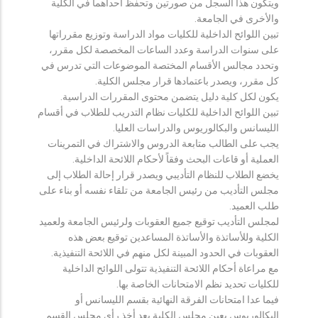
ويتكون هذا السجل من صورتين وتحفظ احداهما في الكلية
والأخرى في الجامعة.
تبين اللوائح الداخلية للكليات مواد الدراسة وتوزيع مقرراتها
على سنوات الدراسة وعدد الساعات المخصصة لكل مقرر،
وتحدد مجالس الأقسام المختصة الموضوعات التي تدرس في
كل مقرر، ويصدر باعتمادها قرار مجلس الكلية.
يكون لكل كلية دليل يتضمن محتوى المقررات الدراسية.
تبين اللوائح الداخلية للكليات نظام التدريب للطلاب في أقسام
الليسانس والبكالوريوس والدراسات العليا.
يجب على الطالب متابعة الدروس والاشتراك في التمرينات
العملية أو قاعات البحث وفقاً لأحكام اللائحة الداخلية.
يخضع الطلاب للنظام التأديبي ويصدر قرار إحالة الطلاب إلى
مجلس التأديب من رئيس الجامعة من تلقاء نفسه أو بناء على
طلب العميد.
لمجلس التأديب توقيع جميع العقوبات ولرئيس الجامعة ولعميد
الكلية وللأساتذة والأساتذة المساعدين توقيع بعض هذه
العقوبات في الحدود المبينة لكل منهم في اللائحة التنفيذية.
مع مراعاة أحكام اللائحة التنفيذية تتولى اللوائح الداخلية
للكليات تحديد نظم الامتحانات الخاصة بها.
فيما عدا امتحانات الفرقة النهائية بقسم الليسانس أو
البكالوريوس يعين مجلس الكلية بعد أخذ رأي مجلس القسم