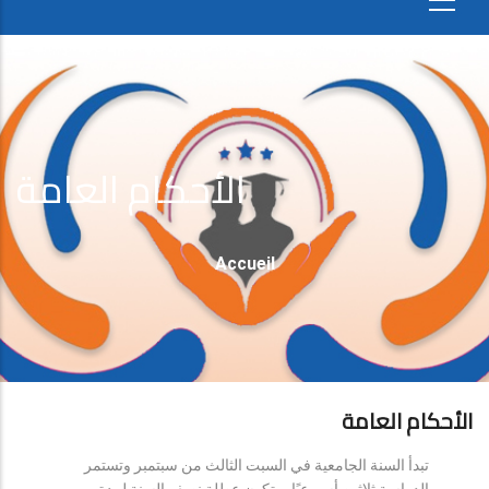
الأحكام العامة
Fil
Accueil
D'Ariane
الأحكام العامة
تبدأ السنة الجامعية في السبت الثالث من سبتمبر وتستمر
الدراسة ثلاثين أسبوعيًا، وتكون عطلة نصف السنة لمدة