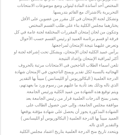
المختص أحد أساتذة المادة ليتولى وضع موضوعات الامتحانات
التحريرية بالاشتراك مع القائم بتدريسها.
وتشكل لجنة الإمتحان في كل مقرر من عضوين على الأقل
يختارهما مجلس الكلية بناء على طلب القسم المختص.
وتتكون من لجان إمتحان المقررات المختلفة لجنة عامة في كل
فرقة او قسم برئاسة العميد او رئيس القسم حسب الأحوال
وتعرض عليهما نتيجة الإمتحان لمراجعتها.
يرأس عميد الكلية لجان الإمتحان، ويشكل تحت إشرافه لجنة او
أكثر لمراقبة الإمتحان وإعداد النتيجة.
تلعن اسماء الطلاب الناجحين فى الامتحانات مرتبة بالحروف
الهجائيه بالنسبة لكل تقدير ويمنح الناجحون في الإمتحان شهادة
الدرجة العلمية ( البكالوريوس أو الليسانس ) مبيناً بها التقدير
الذي ناله وذلك بعد تأدية ما عليهم من رسوم ورد ما بعهدتهم،
ويتم توقيع هذه الشهادة من عميد الكلية ورئيس الجامعة.
يصدر بمنح الدرجات العلمية قرار من رئيس الجامعة بعد
موافقة مجلس الجامعة، وإلى حين حصول الطالب على
الشهادة المذكورة يجوز أن يحصل على شهادة مؤقتة يوقعها
العميد مبيناً بها الدرجة العلمية ( البكالوريوس أو الليسانس )
والتقدير الذي ناله.
ويتحدد تاريخ منح الدرجة العلمية بتاريخ اعتماد مجلس الكلية