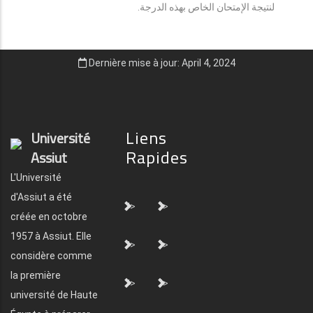
لنتيجة الإمتحان الخاص بهذه الدرجة.
Dernière mise à jour: April 4, 2024
Liens
Université
Rapides
Assiut
L'Université
d'Assiut a été
">
">
créée en octobre
1957 à Assiut. Elle
">
">
considère comme
la première
">
">
université de Haute