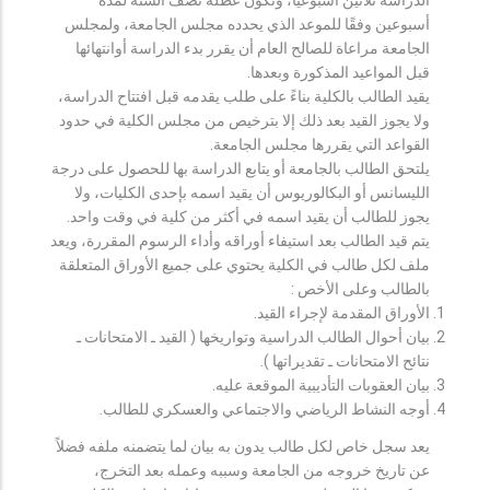
أسبوعين وفقًا للموعد الذي يحدده مجلس الجامعة، ولمجلس
الجامعة مراعاة للصالح العام أن يقرر بدء الدراسة أوانتهائها
قبل المواعيد المذكورة وبعدها.
يقيد الطالب بالكلية بناءً على طلب يقدمه قبل افتتاح الدراسة،
ولا يجوز القيد بعد ذلك إلا بترخيص من مجلس الكلية في حدود
القواعد التي يقررها مجلس الجامعة.
يلتحق الطالب بالجامعة أو يتابع الدراسة بها للحصول على درجة
الليسانس أو البكالوريوس أن يقيد اسمه بإحدى الكليات، ولا
يجوز للطالب أن يقيد اسمه في أكثر من كلية في وقت واحد.
يتم قيد الطالب بعد استيفاء أوراقه وأداء الرسوم المقررة، ويعد
ملف لكل طالب في الكلية يحتوي على جميع الأوراق المتعلقة
بالطالب وعلى الأخص :
الأوراق المقدمة لإجراء القيد.
بيان أحوال الطالب الدراسية وتواريخها ( القيد ـ الامتحانات ـ
نتائح الامتحانات ـ تقديراتها ).
بيان العقوبات التأديبية الموقعة عليه.
أوجه النشاط الرياضي والاجتماعي والعسكري للطالب.
يعد سجل خاص لكل طالب يدون به بيان لما يتضمنه ملفه فضلاً
عن تاريخ خروجه من الجامعة وسببه وعمله بعد التخرج،