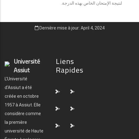
لنتيجة الإمتحان الخاص بهذه الدرجة.
Dernière mise à jour: April 4, 2024
Liens
Université
Rapides
Assiut
L'Université
d'Assiut a été
">
">
créée en octobre
1957 à Assiut. Elle
">
">
considère comme
la première
">
">
université de Haute