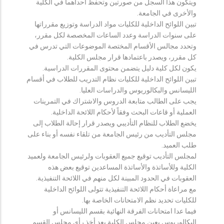
ويتكون هذا السجل من صورتين وتحفظ احداهما في الكلية
والأخرى في الجامعة.
تبين اللوائح الداخلية للكليات مواد الدراسة وتوزيع مقرراتها
على سنوات الدراسة وعدد الساعات المخصصة لكل مقرر،
وتحدد مجالس الأقسام المختصة الموضوعات التي تدرس في
كل مقرر، ويصدر باعتمادها قرار مجلس الكلية.
يكون لكل كلية دليل يتضمن محتوى المقررات الدراسية.
تبين اللوائح الداخلية للكليات نظام التدريب للطلاب في أقسام
الليسانس والبكالوريوس والدراسات العليا.
يجب على الطالب متابعة الدروس والاشتراك في التمرينات
العملية أو قاعات البحث وفقاً لأحكام اللائحة الداخلية.
يخضع الطلاب للنظام التأديبي ويصدر قرار إحالة الطلاب إلى
مجلس التأديب من رئيس الجامعة من تلقاء نفسه أو بناء على
طلب العميد.
لمجلس التأديب توقيع جميع العقوبات ولرئيس الجامعة ولعميد
الكلية وللأساتذة والأساتذة المساعدين توقيع بعض هذه
العقوبات في الحدود المبينة لكل منهم في اللائحة التنفيذية.
مع مراعاة أحكام اللائحة التنفيذية تتولى اللوائح الداخلية
للكليات تحديد نظم الامتحانات الخاصة بها.
فيما عدا امتحانات الفرقة النهائية بقسم الليسانس أو
البكالوريوس يعين مجلس الكلية بعد أخذ رأي مجلس القسم