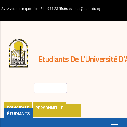
Aller
Avez-vous des questions?
088-2345606
sup@aun.edu.eg
au
contenu
N-
principal
Home
Règlements
&
décisions
Expatriés
Journal
Etudiants De L’Université D’
Rechercher
PRINCIPALE
PERSONNELLE
ÉTUDIANTS