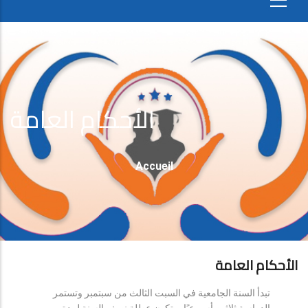
الأحكام العامة
Fil
Accueil
D'Ariane
الأحكام العامة
تبدأ السنة الجامعية في السبت الثالث من سبتمبر وتستمر
الدراسة ثلاثين أسبوعيًا، وتكون عطلة نصف السنة لمدة