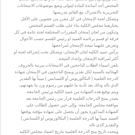
المختص أحد أساتذة المادة ليتولى وضع موضوعات الامتحانات
التحريرية بالاشتراك مع القائم بتدريسها.
وتشكل لجنة الإمتحان في كل مقرر من عضوين على الأقل
يختارهما مجلس الكلية بناء على طلب القسم المختص.
وتتكون من لجان إمتحان المقررات المختلفة لجنة عامة في كل
فرقة او قسم برئاسة العميد او رئيس القسم حسب الأحوال
وتعرض عليهما نتيجة الإمتحان لمراجعتها.
يرأس عميد الكلية لجان الإمتحان، ويشكل تحت إشرافه لجنة او
أكثر لمراقبة الإمتحان وإعداد النتيجة.
تلعن اسماء الطلاب الناجحين فى الامتحانات مرتبة بالحروف
الهجائيه بالنسبة لكل تقدير ويمنح الناجحون في الإمتحان شهادة
الدرجة العلمية ( البكالوريوس أو الليسانس ) مبيناً بها التقدير
الذي ناله وذلك بعد تأدية ما عليهم من رسوم ورد ما بعهدتهم،
ويتم توقيع هذه الشهادة من عميد الكلية ورئيس الجامعة.
يصدر بمنح الدرجات العلمية قرار من رئيس الجامعة بعد
موافقة مجلس الجامعة، وإلى حين حصول الطالب على
الشهادة المذكورة يجوز أن يحصل على شهادة مؤقتة يوقعها
العميد مبيناً بها الدرجة العلمية ( البكالوريوس أو الليسانس )
والتقدير الذي ناله.
ويتحدد تاريخ منح الدرجة العلمية بتاريخ اعتماد مجلس الكلية