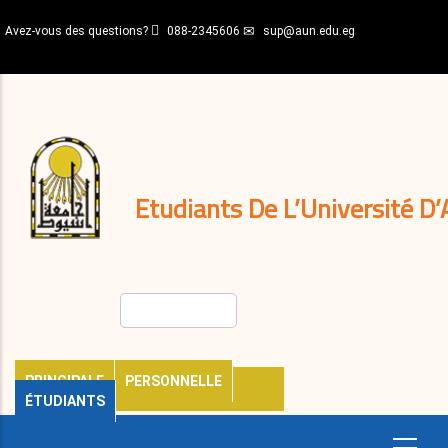
Aller
Avez-vous des questions?
088-2345606
sup@aun.edu.eg
au
contenu
N-
principal
Home
Règlements
&
décisions
Expatriés
Journal
Etudiants De L’Université D’
Rechercher
PRINCIPALE
PERSONNELLE
ÉTUDIANTS