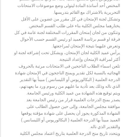
المختص أحد أساتذة المادة ليتولى وضع موضوعات الامتحانات
التحريرية بالاشتراك مع القائم بتدريسها.
وتشكل لجنة الإمتحان في كل مقرر من عضوين على الأقل
يختارهما مجلس الكلية بناء على طلب القسم المختص.
وتتكون من لجان إمتحان المقررات المختلفة لجنة عامة في كل
فرقة او قسم برئاسة العميد او رئيس القسم حسب الأحوال
وتعرض عليهما نتيجة الإمتحان لمراجعتها.
يرأس عميد الكلية لجان الإمتحان، ويشكل تحت إشرافه لجنة او
أكثر لمراقبة الإمتحان وإعداد النتيجة.
تلعن اسماء الطلاب الناجحين فى الامتحانات مرتبة بالحروف
الهجائيه بالنسبة لكل تقدير ويمنح الناجحون في الإمتحان شهادة
الدرجة العلمية ( البكالوريوس أو الليسانس ) مبيناً بها التقدير
الذي ناله وذلك بعد تأدية ما عليهم من رسوم ورد ما بعهدتهم،
ويتم توقيع هذه الشهادة من عميد الكلية ورئيس الجامعة.
يصدر بمنح الدرجات العلمية قرار من رئيس الجامعة بعد
موافقة مجلس الجامعة، وإلى حين حصول الطالب على
الشهادة المذكورة يجوز أن يحصل على شهادة مؤقتة يوقعها
العميد مبيناً بها الدرجة العلمية ( البكالوريوس أو الليسانس )
والتقدير الذي ناله.
ويتحدد تاريخ منح الدرجة العلمية بتاريخ اعتماد مجلس الكلية