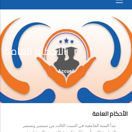
الأحكام العامة
Fil
Accueil
D'Ariane
الأحكام العامة
تبدأ السنة الجامعية في السبت الثالث من سبتمبر وتستمر
الدراسة ثلاثين أسبوعيًا، وتكون عطلة نصف السنة لمدة