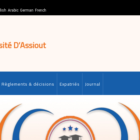
lish
Arabic
German
French
sité D’Assiout
Règlements & décisions
Expatriés
Journal