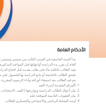
الأحكام العامة
تبدأ السنة الجامعية في السبت الثالث من سبتمبر وتستمر 
العام أن يقرر بدء الدراسة أوانتهائها قبل المواعيد المذكورة 
يقيد الطالب بالكلية بناءً على طلب يقدمه قبل افتتاح الدر
يلتحق الطالب بالجامعة أو يتابع الدراسة بها للحصول على 
يتم قيد الطالب بعد استيفاء أوراقه وأداء الرسوم المقررة
الأوراق المقدمة لإجراء القيد.
بيان أحوال الطالب الدراسية وتواريخها ( القيد ـ الامتحانات ـ ن
بيان العقوبات التأديبية الموقعة عليه.
أوجه النشاط الرياضي والاجتماعي والعسكري للطالب.