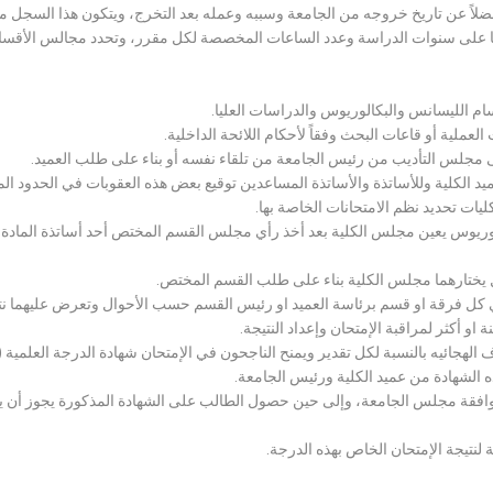
لاً عن تاريخ خروجه من الجامعة وسببه وعمله بعد التخرج، ويتكون هذا السجل م
رراتها على سنوات الدراسة وعدد الساعات المخصصة لكل مقرر، وتحدد مجالس الأ
سام الليسانس والبكالوريوس والدراسات العليا.
ملية أو قاعات البحث وفقاً لأحكام اللائحة الداخلية.
لى مجلس التأديب من رئيس الجامعة من تلقاء نفسه أو بناء على طلب العميد.
 الكلية وللأساتذة والأساتذة المساعدين توقيع بعض هذه العقوبات في الحدود المبين
لكليات تحديد نظم الامتحانات الخاصة بها.
بكالوريوس يعين مجلس الكلية بعد أخذ رأي مجلس القسم المختص أحد أساتذة المادة
يختارهما مجلس الكلية بناء على طلب القسم المختص.
 كل فرقة او قسم برئاسة العميد او رئيس القسم حسب الأحوال وتعرض عليهما نتيج
و أكثر لمراقبة الإمتحان وإعداد النتيجة.
هجائيه بالنسبة لكل تقدير ويمنح الناجحون في الإمتحان شهادة الدرجة العلمية ( الب
ذه الشهادة من عميد الكلية ورئيس الجامعة.
افقة مجلس الجامعة، وإلى حين حصول الطالب على الشهادة المذكورة يجوز أن يحصل
 لنتيجة الإمتحان الخاص بهذه الدرجة.