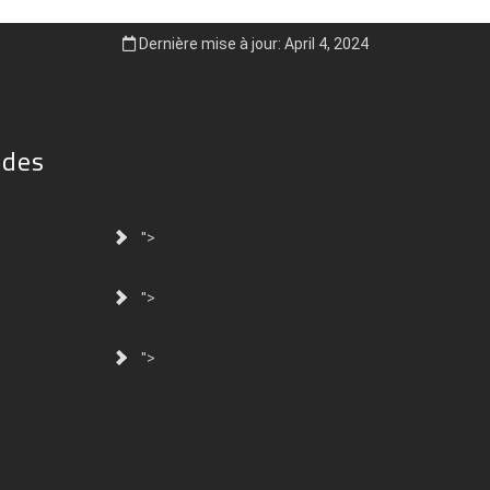
Dernière mise à jour: April 4, 2024
ides
">
">
">