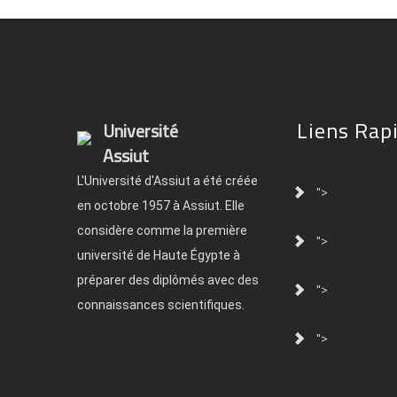
Liens Rap
Université
Assiut
L'Université d'Assiut a été créée
">
en octobre 1957 à Assiut. Elle
considère comme la première
">
université de Haute Égypte à
préparer des diplômés avec des
">
connaissances scientifiques.
">