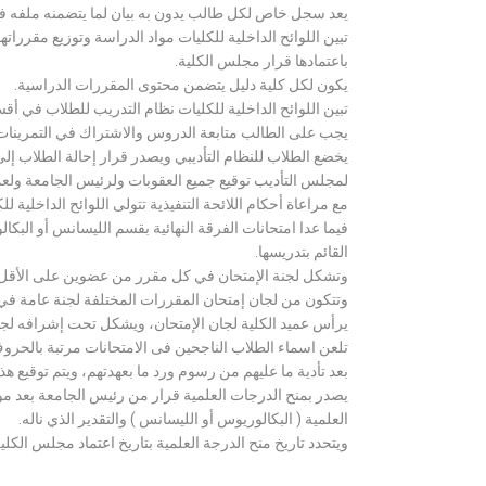
يعد سجل خاص لكل طالب يدون به بيان لما يتضمنه ملفه فض
تبين اللوائح الداخلية للكليات مواد الدراسة وتوزيع مق
باعتمادها قرار مجلس الكلية.
يكون لكل كلية دليل يتضمن محتوى المقررات الدراسية.
تبين اللوائح الداخلية للكليات نظام التدريب للطلاب في أق
يجب على الطالب متابعة الدروس والاشتراك في التمرينات الع
يخضع الطلاب للنظام التأديبي ويصدر قرار إحالة الطلاب إ
لمجلس التأديب توقيع جميع العقوبات ولرئيس الجامعة ولعميد
مع مراعاة أحكام اللائحة التنفيذية تتولى اللوائح الداخلية ل
فيما عدا امتحانات الفرقة النهائية بقسم الليسانس أو ال
القائم بتدريسها.
وتشكل لجنة الإمتحان في كل مقرر من عضوين على الأقل 
وتتكون من لجان إمتحان المقررات المختلفة لجنة عامة في
يرأس عميد الكلية لجان الإمتحان، ويشكل تحت إشرافه لجنة ا
تلعن اسماء الطلاب الناجحين فى الامتحانات مرتبة بالحروف ال
بعد تأدية ما عليهم من رسوم ورد ما بعهدتهم، ويتم توقيع ه
يصدر بمنح الدرجات العلمية قرار من رئيس الجامعة بعد مو
العلمية ( البكالوريوس أو الليسانس ) والتقدير الذي ناله.
ويتحدد تاريخ منح الدرجة العلمية بتاريخ اعتماد مجلس الكلية