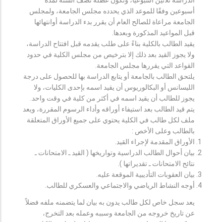
أسبوعين وفقًا للموعد الذي يحدده مجلس الجامعة، ولمجلس
الجامعة مراعاة للصالح العام أن يقرر بدء الدراسة أوانتهائها
قبل المواعيد المذكورة وبعدها.
يقيد الطالب بالكلية بناءً على طلب يقدمه قبل افتتاح الدراسة،
ولا يجوز القيد بعد ذلك إلا بترخيص من مجلس الكلية في حدود
القواعد التي يقررها مجلس الجامعة.
يلتحق الطالب بالجامعة أو يتابع الدراسة بها للحصول على درجة
الليسانس أو البكالوريوس أن يقيد اسمه بإحدى الكليات، ولا
يجوز للطالب أن يقيد اسمه في أكثر من كلية في وقت واحد.
يتم قيد الطالب بعد استيفاء أوراقه وأداء الرسوم المقررة، ويعد
ملف لكل طالب في الكلية يحتوي على جميع الأوراق المتعلقة
بالطالب وعلى الأخص :
الأوراق المقدمة لإجراء القيد.
بيان أحوال الطالب الدراسية وتواريخها ( القيد ـ الامتحانات ـ
نتائح الامتحانات ـ تقديراتها ).
بيان العقوبات التأديبية الموقعة عليه.
أوجه النشاط الرياضي والاجتماعي والعسكري للطالب.
يعد سجل خاص لكل طالب يدون به بيان لما يتضمنه ملفه فضلاً
عن تاريخ خروجه من الجامعة وسببه وعمله بعد التخرج،