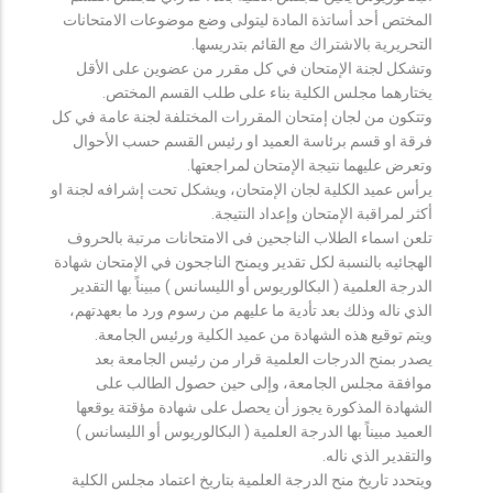
المختص أحد أساتذة المادة ليتولى وضع موضوعات الامتحانات
التحريرية بالاشتراك مع القائم بتدريسها.
وتشكل لجنة الإمتحان في كل مقرر من عضوين على الأقل
يختارهما مجلس الكلية بناء على طلب القسم المختص.
وتتكون من لجان إمتحان المقررات المختلفة لجنة عامة في كل
فرقة او قسم برئاسة العميد او رئيس القسم حسب الأحوال
وتعرض عليهما نتيجة الإمتحان لمراجعتها.
يرأس عميد الكلية لجان الإمتحان، ويشكل تحت إشرافه لجنة او
أكثر لمراقبة الإمتحان وإعداد النتيجة.
تلعن اسماء الطلاب الناجحين فى الامتحانات مرتبة بالحروف
الهجائيه بالنسبة لكل تقدير ويمنح الناجحون في الإمتحان شهادة
الدرجة العلمية ( البكالوريوس أو الليسانس ) مبيناً بها التقدير
الذي ناله وذلك بعد تأدية ما عليهم من رسوم ورد ما بعهدتهم،
ويتم توقيع هذه الشهادة من عميد الكلية ورئيس الجامعة.
يصدر بمنح الدرجات العلمية قرار من رئيس الجامعة بعد
موافقة مجلس الجامعة، وإلى حين حصول الطالب على
الشهادة المذكورة يجوز أن يحصل على شهادة مؤقتة يوقعها
العميد مبيناً بها الدرجة العلمية ( البكالوريوس أو الليسانس )
والتقدير الذي ناله.
ويتحدد تاريخ منح الدرجة العلمية بتاريخ اعتماد مجلس الكلية