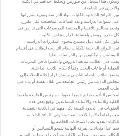
ويتكون هذا السجل من صورتين وتحفظ احداهما في الكلية
والأخرى في الجامعة.
تبين اللوائح الداخلية للكليات مواد الدراسة وتوزيع مقرراتها
على سنوات الدراسة وعدد الساعات المخصصة لكل مقرر،
وتحدد مجالس الأقسام المختصة الموضوعات التي تدرس في
كل مقرر، ويصدر باعتمادها قرار مجلس الكلية.
يكون لكل كلية دليل يتضمن محتوى المقررات الدراسية.
تبين اللوائح الداخلية للكليات نظام التدريب للطلاب في أقسام
الليسانس والبكالوريوس والدراسات العليا.
يجب على الطالب متابعة الدروس والاشتراك في التمرينات
العملية أو قاعات البحث وفقاً لأحكام اللائحة الداخلية.
يخضع الطلاب للنظام التأديبي ويصدر قرار إحالة الطلاب إلى
مجلس التأديب من رئيس الجامعة من تلقاء نفسه أو بناء على
طلب العميد.
لمجلس التأديب توقيع جميع العقوبات ولرئيس الجامعة ولعميد
الكلية وللأساتذة والأساتذة المساعدين توقيع بعض هذه
العقوبات في الحدود المبينة لكل منهم في اللائحة التنفيذية.
مع مراعاة أحكام اللائحة التنفيذية تتولى اللوائح الداخلية
للكليات تحديد نظم الامتحانات الخاصة بها.
فيما عدا امتحانات الفرقة النهائية بقسم الليسانس أو
البكالوريوس يعين مجلس الكلية بعد أخذ رأي مجلس القسم