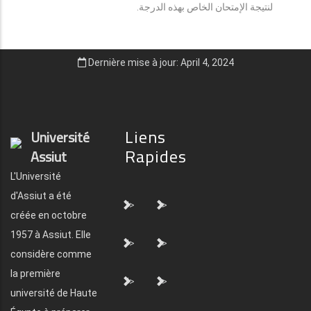
لنتيجة الإمتحان الخاص بهذه الدرجة.
Dernière mise à jour: April 4, 2024
Liens
Université
Rapides
Assiut
L'Université
d'Assiut a été
">
">
créée en octobre
1957 à Assiut. Elle
">
">
considère comme
la première
">
">
université de Haute