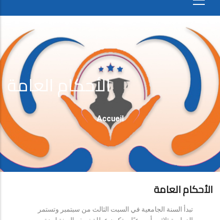
الأحكام العامة
Fil
Accueil
D'Ariane
الأحكام العامة
تبدأ السنة الجامعية في السبت الثالث من سبتمبر وتستمر
الدراسة ثلاثين أسبوعيًا، وتكون عطلة نصف السنة لمدة